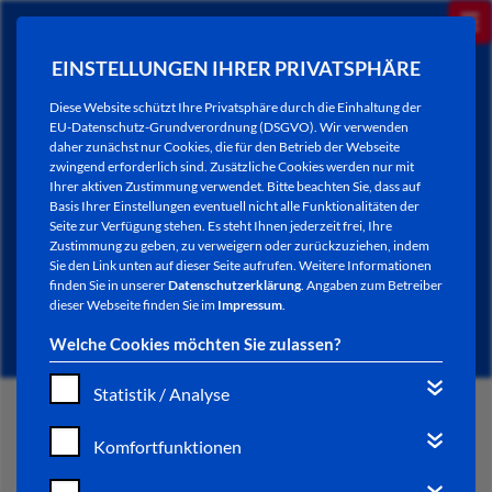
EINSTELLUNGEN IHRER PRIVATSPHÄRE
Diese Website schützt Ihre Privatsphäre durch die Einhaltung der
EU-Datenschutz-Grundverordnung (DSGVO). Wir verwenden
daher zunächst nur Cookies, die für den Betrieb der Webseite
zwingend erforderlich sind. Zusätzliche Cookies werden nur mit
Ihrer aktiven Zustimmung verwendet. Bitte beachten Sie, dass auf
Basis Ihrer Einstellungen eventuell nicht alle Funktionalitäten der
Seite zur Verfügung stehen. Es steht Ihnen jederzeit frei, Ihre
Zustimmung zu geben, zu verweigern oder zurückzuziehen, indem
Sie den Link unten auf dieser Seite aufrufen. Weitere Informationen
NEWSLETTER / CITY LETTER
finden Sie in unserer
Datenschutzerklärung
. Angaben zum Betreiber
dieser Webseite finden Sie im
Impressum
.
Welche Cookies möchten Sie zulassen?
Statistik / Analyse
START
Komfortfunktionen
BÜRGERSERVICE