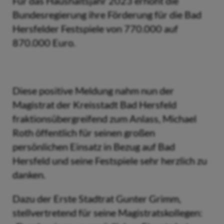
Für das Haushaltsjahr 2023 erhöht die
Bundesregierung ihre Förderung für die Bad
Hersfelder Festspiele von 770.000 auf
870.000 Euro.
Diese positive Meldung nahm nun der
Magistrat der Kreisstadt Bad Hersfeld
fraktionsübergreifend zum Anlass, Michael
Roth öffentlich für seinen großen
persönlichen Einsatz in Bezug auf Bad
Hersfeld und seine Festspiele sehr herzlich zu
danken.
Dazu der Erste Stadtrat Gunter Grimm,
stellvertretend für seine Magistratskollegen: