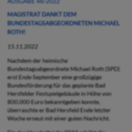
AUSGABE 46/2022
MAGISTRAT DANKT DEM
BUNDESTAGSABGEORDNETEN MICHAEL
ROTH!
15.11.2022
Nachdem der heimische
Bundestagsabgeordnete Michael Roth (SPD)
erst Ende September eine großzügige
Bundesförderung für das geplante Bad
Hersfelder Festspielgebäude in Höhe von
800.000 Euro bekanntgeben konnte,
überraschte er Bad Hersfeld Ende letzter
Woche erneut mit einer guten Nachricht.