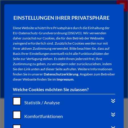
EINSTELLUNGEN IHRER PRIVATSPHÄRE
Diese Website schützt Ihre Privatsphäre durch die Einhaltung der
EU-Datenschutz-Grundverordnung (DSGVO). Wir verwenden
daher zunächst nur Cookies, die für den Betrieb der Webseite
zwingend erforderlich sind. Zusätzliche Cookies werden nur mit
Ihrer aktiven Zustimmung verwendet. Bitte beachten Sie, dass auf
Basis Ihrer Einstellungen eventuell nicht alle Funktionalitäten der
Seite zur Verfügung stehen. Es steht Ihnen jederzeit frei, Ihre
Zustimmung zu geben, zu verweigern oder zurückzuziehen, indem
Sie den Link unten auf dieser Seite aufrufen. Weitere Informationen
NEWSLETTER / CITY LETTER
finden Sie in unserer
Datenschutzerklärung
. Angaben zum Betreiber
dieser Webseite finden Sie im
Impressum
.
Welche Cookies möchten Sie zulassen?
Statistik / Analyse
START
Komfortfunktionen
BÜRGERSERVICE