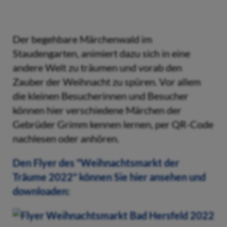
Der begehbare Märchenwald im
Staudengarten, animiert dazu sich in eine
andere Welt zu träumen und vorab den
Zauber der Weihnacht zu spüren. Vor allem
die kleinen Besucherinnen und Besucher
können hier verschiedene Märchen der
Gebrüder Grimm kennen lernen, per QR-Code
nachlesen oder anhören.
Den Flyer des "Weihnachtsmarkt der
Träume 2022" können Sie hier ansehen und
downloaden: