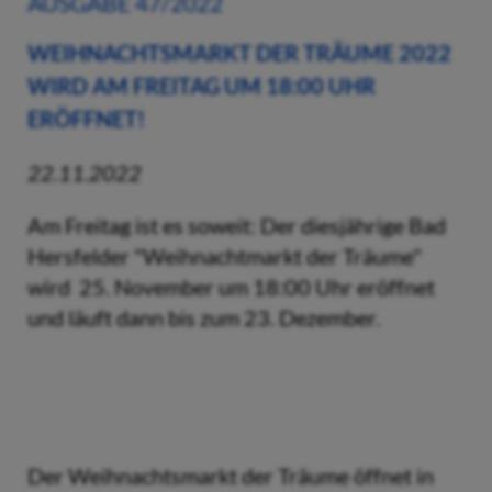
AUSGABE 47/2022
WEIHNACHTSMARKT DER TRÄUME 2022
WIRD AM FREITAG UM 18:00 UHR
ERÖFFNET!
22.11.2022
Am Freitag ist es soweit: Der diesjährige Bad
Hersfelder "Weihnachtmarkt der Träume"
wird 25. November um 18:00 Uhr eröffnet
und läuft dann bis zum 23. Dezember.
Der Weihnachtsmarkt der Träume öffnet in