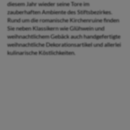
diesem Jahr wieder seine Tore im
zauberhaften Ambiente des Stiftsbezirkes.
Rund um die romanische Kirchenruine finden
Sie neben Klassikern wie Glühwein und
weihnachtlichem Gebäck auch handgefertigte
weihnachtliche Dekorationsartikel und allerlei
kulinarische Köstlichkeiten.