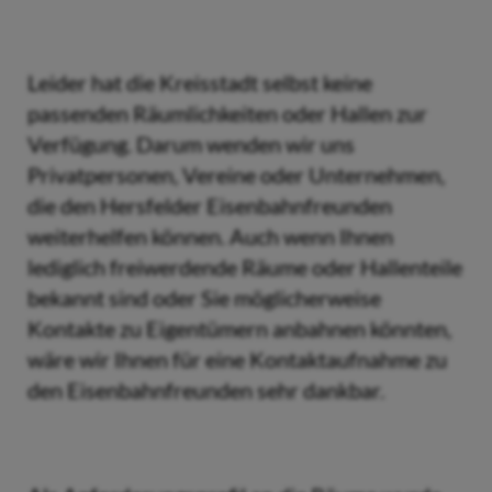
Leider hat die Kreisstadt selbst keine
passenden Räumlichkeiten oder Hallen zur
Verfügung. Darum wenden wir uns
Privatpersonen, Vereine oder Unternehmen,
die den Hersfelder Eisenbahnfreunden
weiterhelfen können. Auch wenn Ihnen
lediglich freiwerdende Räume oder Hallenteile
bekannt sind oder Sie möglicherweise
Kontakte zu Eigentümern anbahnen könnten,
wäre wir Ihnen für eine Kontaktaufnahme zu
den Eisenbahnfreunden sehr dankbar.