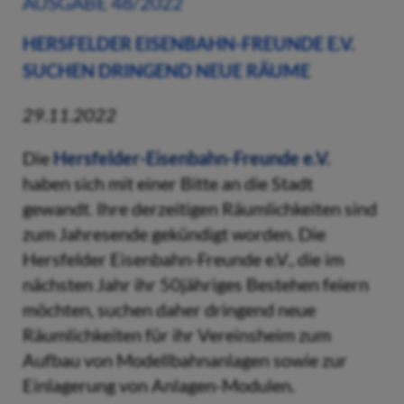
AUSGABE 48/2022
HERSFELDER EISENBAHN-FREUNDE E.V.
SUCHEN DRINGEND NEUE RÄUME
29.11.2022
Die
Hersfelder-Eisenbahn-Freunde e.V.
haben sich mit einer Bitte an die Stadt
gewandt. Ihre derzeitigen Räumlichkeiten sind
zum Jahresende gekündigt worden. Die
Hersfelder Eisenbahn-Freunde e.V., die im
nächsten Jahr ihr 50jähriges Bestehen feiern
möchten, suchen daher dringend neue
Räumlichkeiten für ihr Vereinsheim zum
Aufbau von Modellbahnanlagen sowie zur
Einlagerung von Anlagen-Modulen.