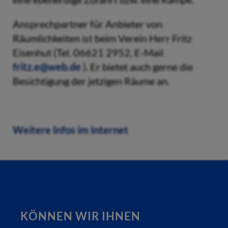
Ansprechpartner für Anbieter von
Räumlichkeiten ist beim Verein Herr Fritz
Eisenhut (Tel. 06621 2952, E-Mail
fritz.e@web.de
). Er bietet auch gerne die
Besichtigung der jetzigen Räume an.
Weitere Infos im Internet
KÖNNEN WIR IHNEN