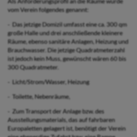
Als Anforderungsprofil an die Räume wurde
vom Verein folgendes genannt:
- Das jetzige Domizil umfasst eine ca. 300 qm
große Halle und drei anschließende kleinere
Räume, ebenso sanitäre Anlagen, Heizung und
Brauchwasser. Die jetzige Quadratmeterzahl
ist jedoch kein Muss, gewünscht wären 60 bis
300 Quadratmeter.
- Licht/Strom/Wasser, Heizung
- Toilette, Nebenräume,
- Zum Transport der Anlage bzw. des
Ausstellungsmaterials, das auf fahrbaren
Europaletten gelagert ist, benötigt der Verein
eine ebenerdige Zufahrt bzw. eine Rampe.