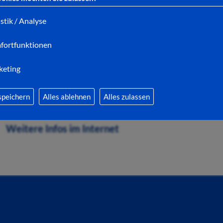
Musizieren mit Barbara Rode am Klavier ein.
istik / Analyse
fortfunktionen
Wir werden bekannte Lieder singen und freuen uns
können Sie sich gerne per E-Mail an
mgh@bad-hers
keting
15 stellen.
speichern
Alles ablehnen
Alles zulassen
Unsere Angebote finden Sie auf der Homepage
htt
Weitere Infos im Internet