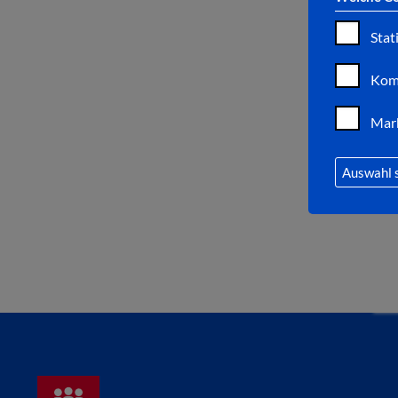
Stat
Kom
Mar
Auswahl 