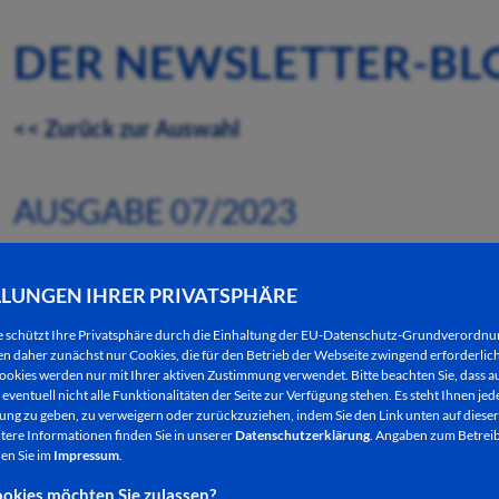
DER NEWSLETTER-BL
<< Zurück zur Auswahl
AUSGABE 07/2023
MUSIKPROJEKT „OHRWÜRMCHEN“ A
LLUNGEN IHRER PRIVATSPHÄRE
IN DER DIPPELMÜHLE
e schützt Ihre Privatsphäre durch die Einhaltung der EU-Datenschutz-Grundverordn
 daher zunächst nur Cookies, die für den Betrieb der Webseite zwingend erforderlich
15.02.2023
ookies werden nur mit Ihrer aktiven Zustimmung verwendet. Bitte beachten Sie, dass au
eventuell nicht alle Funktionalitäten der Seite zur Verfügung stehen. Es steht Ihnen jede
Das Mehrgenerationenhaus Dippelmühle, Dippelstr
ng zu geben, zu verweigern oder zurückzuziehen, indem Sie den Link unten auf dieser
tere Informationen finden Sie in unserer
Datenschutzerklärung
. Angaben zum Betreib
Februar und am 8. März, um jeweils 15 Uhr alle Elt
en Sie im
Impressum
.
kleine, junge und betagte Sänger*innen und alle m
okies möchten Sie zulassen?