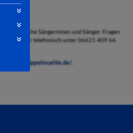
 auf zahlreiche Sängerinnen und Sänger. Fragen
feld.de
oder telefonisch unter 06621 409 66
ps://www.dippelmuehle.de/
.