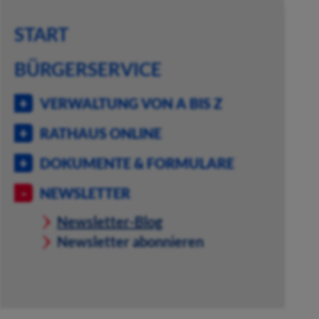
START
BÜRGERSERVICE
VERWALTUNG VON A BIS Z
RATHAUS ONLINE
DOKUMENTE & FORMULARE
NEWSLETTER
Newsletter-Blog
Newsletter abonnieren