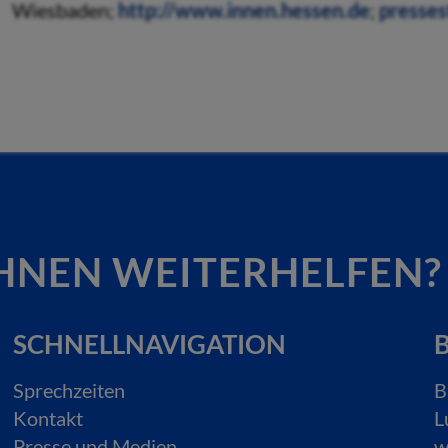
Wiesbaden;
http://www.innen.hessen.de
;
presses
HNEN WEITERHELFEN?
SCHNELLNAVIGATION
B
Sprechzeiten
B
Kontakt
L
Presse und Medien
w