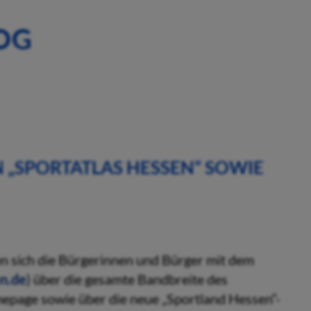
OG
 „SPORTATLAS HESSEN“ SOWIE
en sich die Bürgerinnen und Bürger mit dem
n.de
) über die gesamte Bandbreite des
epage sowie über die neue „Sportland Hessen“-