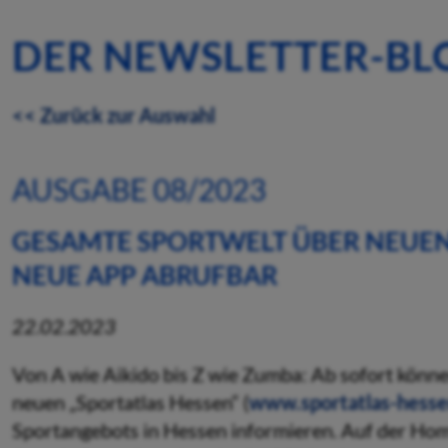
DER NEWSLETTER-BL
<< Zurück zur Auswahl
AUSGABE 08/2023
GESAMTE SPORTWELT ÜBER NEUEN
NEUE APP ABRUFBAR
22.02.2023
Von A wie Aikido bis Z wie Zumba: Ab sofort könn
neuen „Sportatlas Hessen“ (
www.sportatlas-hesse
Sportangebots in Hessen informieren. Auf der Hom