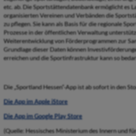
etc. ab. Die Sportstättendatenbank ermöglicht es
organisierten Vereinen und Verbänden die Sportst
zu pflegen. Sie kann als Basis für die regionale S
Prozesse in der öffentlichen Verwaltung unterstüt
Weiterentwicklung von Förderprogrammen zur San
Grundlage dieser Daten können Investivförderungen
erreichen und die Sportinfrastruktur kann so beda
Die „Sportland Hessen“-App ist ab sofort in den St
Die App im Apple iStore
Die App im Google Play Store
(Quelle: Hessisches Ministerium des Innern und fü