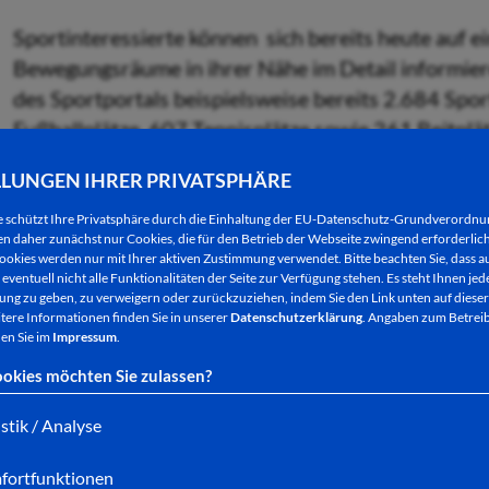
Sportinteressierte können sich bereits heute auf 
Bewegungsräume in ihrer Nähe im Detail informiere
des Sportportals beispielsweise bereits 2.684 Spor
Fußballplätze, 607 Tennisplätze sowie 261 Reitplät
Details zu den Sportstätten und eine direkte Verlin
LLUNGEN IHRER PRIVATSPHÄRE
ablesbar, wo sich die nächste Sportstätte befindet, 
und welcher Verein mit welchem Angebot sie nutzt
e schützt Ihre Privatsphäre durch die Einhaltung der EU-Datenschutz-Grundverordn
 daher zunächst nur Cookies, die für den Betrieb der Webseite zwingend erforderlich
ookies werden nur mit Ihrer aktiven Zustimmung verwendet. Bitte beachten Sie, dass au
„Viele Sportvereine und Kommunen haben sich mit i
eventuell nicht alle Funktionalitäten der Seite zur Verfügung stehen. Es steht Ihnen jede
ng zu geben, zu verweigern oder zurückzuziehen, indem Sie den Link unten auf dieser
das System eingetragen. Dadurch können Sportinte
tere Informationen finden Sie in unserer
Datenschutzerklärung
. Angaben zum Betreib
Sportangebote unserer Vereine suchen und finden.
en Sie im
Impressum
.
Hessen macht uns als Dachorganisation handlungsf
okies möchten Sie zulassen?
die Entwicklung der Sportinfrastruktur in Hessen f
des Landessportbundes Hessen.
istik / Analyse
Für Sportvereine bietet das Angebot eine weitere 
fortfunktionen