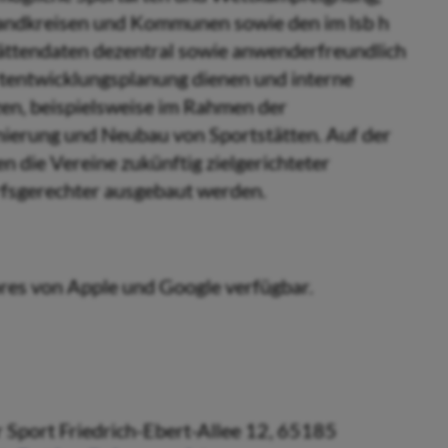
 Landkreisen und Kommunen sowie den im lsb h
ättendaten dezentral sowie anwenderfreundlich
portentwicklungsplanung dienen und interne
zen, beispielsweise im Rahmen der
ierung und Neubau von Sportstätten. Auf der
 die Vereine zukünftig zielgerichteter
rfsgerechter ausgebaut werden.
ores von Apple und Google verfügbar.
r Sport Friedrich-Ebert-Allee 12, 65185