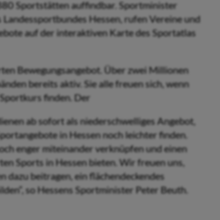
380 Sportstätten auffindbar. Sportminister
s Landessportbundes Hessen, rufen Vereine und
te auf der interaktiven Karte des Sportatlas
herten Bewegungsangebot. Über zwei Millionen
den bereits aktiv. Sie alle freuen sich, wenn
 Sportkurs finden. Der
enen ab sofort als niederschwelliges Angebot,
Sportangebote in Hessen noch leichter finden.
noch enger miteinander verknüpfen und einen
en Sports in Hessen bieten. Wir freuen uns,
 dazu beitragen, ein flächendeckendes
lden“, so Hessens Sportminister Peter Beuth.