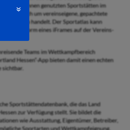
it den von ihnen genutzten Sportstätten im
ant, ob es sich um vereinseigene, gepachtete
ortanlagen handelt. Der Sportatlas kann
eature in Form eines iFrames auf der Vereins-
nreisende Teams im Wettkampfbereich
ortland Hessen“-App bieten damit einen echten
sichtbar.
sche Sportstättendatenbank, die das Land
sen zur Verfügung stellt. Sie bildet die
ationen wie Ausstattung, Eigentümer, Betreiber,
 mögliche Sportarten und Wettkampfeignung,