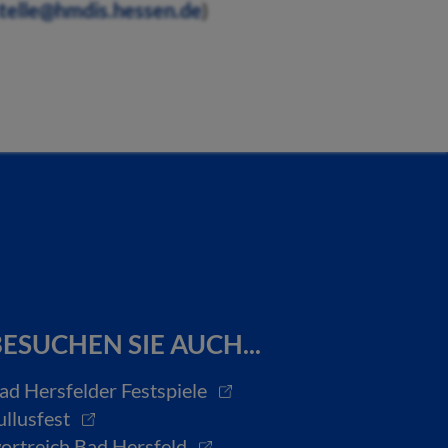
telle@hmdis.hessen.de
)
ESUCHEN SIE AUCH...
ad Hersfelder Festspiele
ullusfest
ortreich Bad Hersfeld