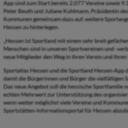
App sind zum Start bereits 2.077 Vereine sowie 9.
Peter Beuth und Juliane Kuhlmann, Präsidentin de
Kommunen gemeinsam dazu auf, weitere Sportangebo
Hessen zu hinterlegen.
„Hessen ist Sportland mit einem sehr breit gefäc
Menschen sind in unseren Sportvereinen und -verbän
neue Mitglieder den Weg in ihren Verein und ihren
Sportatlas Hessen und die Sportland Hessen-App di
damit die Bürgerinnen und Bürger die vielfältigen 
Das neue Angebot soll die hessische Sportfamilie 
echten Mehrwert zur Unterstützung des organisiert
wenn weiter möglichst viele Vereine und Kommunen
Sportstätten-Informationsportal für Hessen abzubi