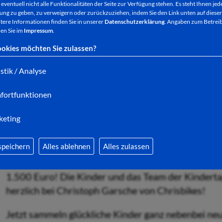
eventuell nicht alle Funktionalitäten der Seite zur Verfügung stehen. Es steht Ihnen jede
So kam es ganz gelegen, dass Klaus Brosig, ein Erz
ng zu geben, zu verweigern oder zurückzuziehen, indem Sie den Link unten auf dieser
tere Informationen finden Sie in unserer
Datenschutzerklärung
. Angaben zum Betreib
Garsche, dem Inhaber des
Fahrradladens „Chrisbik
en Sie im
Impressum
.
Interesse und Hilfsbereitschaft weckte.
okies möchten Sie zulassen?
istik / Analyse
Christoph Garsche (r.) und seine neue „Kundschaft“ a
fortfunktionen
herzlichen Dank!
keting
Es wurden gezielt Laufräder ausgesucht und mit Br
genau richtig sind. Außerdem durften professionell
speichern
Alles ablehnen
Alles zulassen
Das neue Sortiment wurde nun an die Einrichtung
1.500 Euro! Die Kinder und das Team der Kinderta
herzlich bei Christoph Garsche von Chrisbikes!
Jetzt sammeln glückliche Kinder ganz nebenbei n