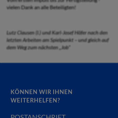
vielen Dank an alle Beteiligten!
Lutz Clausen (l.) und Karl-Josef Höfer nach den
letzten Arbeiten am Spielpunkt – und gleich auf
dem Weg zum nächsten „Job“
KÖNNEN WIR IHNEN
WEITERHELFEN?
POSTANSCHRIFT