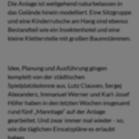
Die Anlage ist weitgehend naturbelassen in
das Gelände hinein modelliert. Eine Sitzgruppe
und eine Kinderrutsche am Hang sind ebenso
Bestandteil wie ein Insektenhotel und eine
kleine Kletterstelle mit großen Baumstämmen.
Idee, Planung und Ausführung gingen
komplett von der städtischen
Spielplatzkolonne aus. Lutz Clausen, Sergej
Alexanders, Immanuel Werner und Karl-Josef
Höfer haben in den letzten Wochen insgesamt
rund fünf „Manntage“ auf der Anlage
gearbeitet. Und zwar immer mal wieder - so,
wie die täglichen Einsatzpläne es erlaubt
haben.