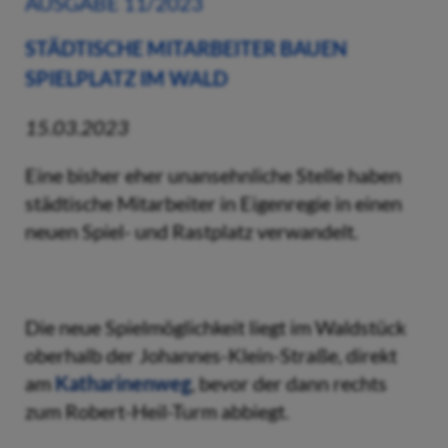
AUSGABE 11/2023
STÄDTISCHE MITARBEITER BAUEN
SPIELPLATZ IM WALD
15.03.2023
Eine bisher eher unansehnliche Stelle haben
städtische Mitarbeiter in Eigenregie in einen
neuen Spiel- und Rastplatz verwandelt.
Die neue Spielmöglichkeit liegt im Waldstück
oberhalb der Johannes-Klein-Straße, direkt
am
Katharinenweg
, bevor der dann rechts
zum Robert-Heil-Turm abbiegt.