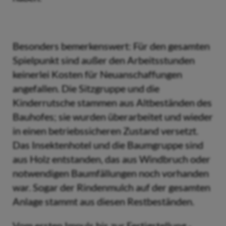
Besonders bemerkenswert: Für den gesamten
Spielpunkt sind außer den Arbeitsstunden
keinerlei Kosten für Neuanschaffungen
angefallen. Die Sitzgruppe und die
Kinderrutsche stammen aus Altbeständen des
Bauhofes; sie wurden überarbeitet und wieder
in einen betriebssicheren Zustand versetzt.
Das Insektenhotel und die Baumgruppe sind
aus Holz entstanden, das aus Windbruch oder
notwendigen Baumfällungen noch vorhanden
war. Sogar der Rindenmulch auf der gesamten
Anlage stammt aus diesen Restbeständen.
Vom ersten Impuls bis zur Fertigstellung -