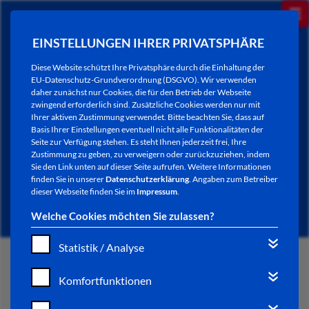
EINSTELLUNGEN IHRER PRIVATSPHÄRE
Diese Website schützt Ihre Privatsphäre durch die Einhaltung der
EU-Datenschutz-Grundverordnung (DSGVO). Wir verwenden
daher zunächst nur Cookies, die für den Betrieb der Webseite
zwingend erforderlich sind. Zusätzliche Cookies werden nur mit
Ihrer aktiven Zustimmung verwendet. Bitte beachten Sie, dass auf
Basis Ihrer Einstellungen eventuell nicht alle Funktionalitäten der
Seite zur Verfügung stehen. Es steht Ihnen jederzeit frei, Ihre
Zustimmung zu geben, zu verweigern oder zurückzuziehen, indem
Sie den Link unten auf dieser Seite aufrufen. Weitere Informationen
NEWSLETTER / CITY LETTER
finden Sie in unserer
Datenschutzerklärung
. Angaben zum Betreiber
dieser Webseite finden Sie im
Impressum
.
Welche Cookies möchten Sie zulassen?
Statistik / Analyse
START
Komfortfunktionen
BÜRGERSERVICE