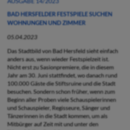
AUSGABE 14/2023
BAD HERSFELDER FESTSPIELE SUCHEN
WOHNUNGEN UND ZIMMER
05.04.2023
Das Stadtbild von Bad Hersfeld sieht einfach
anders aus, wenn wieder Festspielzeit ist.
Nicht erst zu Sasionpremiere, die in diesem
Jahr am 30. Juni stattfindet, wo danach rund
100.000 Gäste die Stiftsruine und die Stadt
besuchen. Sondern schon früher, wenn zum
Beginn aller Proben viele Schauspielerinnen
und Schauspieler, Regisseure, Sänger und
Tänzerinnen in die Stadt kommen, um als
Mitbürger auf Zeit mit und unter den