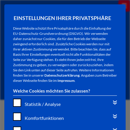
EINSTELLUNGEN IHRER PRIVATSPHÄRE
Diese Website schützt Ihre Privatsphäre durch die Einhaltung der
EU-Datenschutz-Grundverordnung (DSGVO). Wir verwenden
daher zunächst nur Cookies, die für den Betrieb der Webseite
zwingend erforderlich sind. Zusätzliche Cookies werden nur mit
Ihrer aktiven Zustimmung verwendet. Bitte beachten Sie, dass auf
Basis Ihrer Einstellungen eventuell nicht alle Funktionalitäten der
Seite zur Verfügung stehen. Es steht Ihnen jederzeit frei, Ihre
Zustimmung zu geben, zu verweigern oder zurückzuziehen, indem
Sie den Link unten auf dieser Seite aufrufen. Weitere Informationen
NEWSLETTER / CITY LETTER
finden Sie in unserer
Datenschutzerklärung
. Angaben zum Betreiber
dieser Webseite finden Sie im
Impressum
.
Welche Cookies möchten Sie zulassen?
Statistik / Analyse
START
Komfortfunktionen
BÜRGERSERVICE