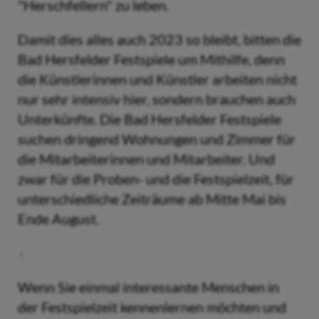
"Herschfellern" zu leben.
Damit dies alles auch 2023 so bleibt, bitten die
Bad Hersfelder Festspiele um Mithilfe, denn
die Künstlerinnen und Künstler arbeiten nicht
nur sehr intensiv hier, sondern brauchen auch
Unterkünfte. Die Bad Hersfelder Festspiele
suchen dringend Wohnungen und Zimmer für
die Mitarbeiterinnen und Mitarbeiter. Und
zwar für die Proben- und die Festspielzeit, für
unterschiedliche Zeiträume ab Mitte Mai bis
Ende August.
Wenn Sie einmal interessante Menschen in
der Festspielzeit kennenlernen möchten und