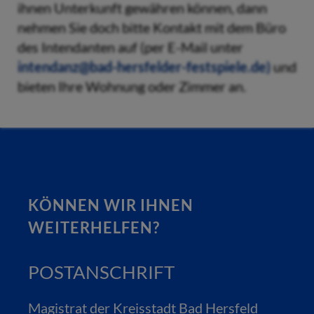
ihnen Unterkunft gewähren können, dann
nehmen Sie doch bitte Kontakt mit dem Büro
des Intendanten auf (per E-Mail unter
intendanz@bad-hersfelder-festspiele.de
)
und
bieten Ihre Wohnung oder Zimmer an.
KÖNNEN WIR IHNEN
WEITERHELFEN?
POSTANSCHRIFT
Magistrat der Kreisstadt Bad Hersfeld