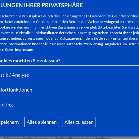
dazugehören, von Veränderung und einer Welt, die e
LLUNGEN IHRER PRIVATSPHÄRE
zutiefst menschlich und in einer schnörkellosen S
e schützt Ihre Privatsphäre durch die Einhaltung der EU-Datenschutz-Grundverordn
Veränderungen in einem Dorf über drei Generatio
 daher zunächst nur Cookies, die für den Betrieb der Webseite zwingend erforderlich
ookies werden nur mit Ihrer aktiven Zustimmung verwendet. Bitte beachten Sie, dass au
eventuell nicht alle Funktionalitäten der Seite zur Verfügung stehen. Es steht Ihnen jede
ng zu geben, zu verweigern oder zurückzuziehen, indem Sie den Link unten auf dieser
tere Informationen finden Sie in unserer
Datenschutzerklärung
. Angaben zum Betreib
en Sie im
Literatur-Aktion sucht Lesepaten - Informationst
Impressum
.
okies möchten Sie zulassen?
Veranstaltungsideen – ausdrücklich erwünscht. Für d
sucht die Kreisstadt auch in diesem Jahr „Lese-Pate
istik / Analyse
Die Auswahl-Jury sieht in dem Roman von Hansen ei
fortfunktionen
Wechselfälle des Lebens, vom Akzeptieren, vorraus
keting
das Schicksal und Verschwinden des dörflichen Le
beeinflussen ist.
speichern
Alles ablehnen
Alles zulassen
Die Jury sieht zudem vielfältige Möglichkeiten, r