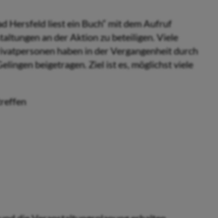
ad Hersfeld liest ein Buch“ mit dem Aufruf
altungen an der Aktion zu beteiligen. Viele
rivatpersonen haben in der Vergangenheit durch
ngen beigetragen. Ziel ist es, möglichst viele
reffen