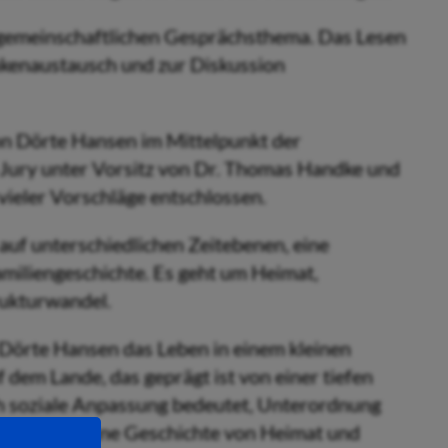
 gemeinschaftlichen Gesprächsthema. Das Lesen
kenaustausch und zur Diskussion
on Dörte Hansen im Mittelpunkt der
-Jury unter Vorsitz von Dr. Thomas Handke und
vieler Vorschläge entschlossen.
uf unterschiedlichen Zeitebenen, eine
miliengeschichte. Es geht um Heimat,
rukturwandel.
 Dörte Hansen das Leben in einem kleinen
 dem Lande, das geprägt ist von einer tiefen
ch soziale Anpassung bedeutet, Unterordnung
t gewährt. Eine Geschichte von Heimat und