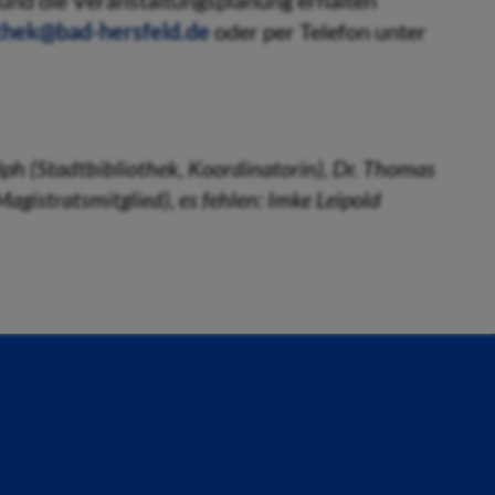
 und die Veranstaltungsplanung erhalten
othek@bad-hersfeld.de
oder per Telefon unter
lph (Stadtbibliothek, Koordinatorin), Dr. Thomas
gistratsmitglied), es fehlen: Imke Leipold