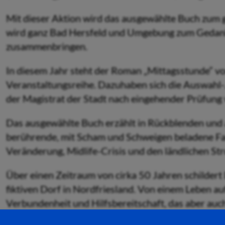
Mit dieser Aktion wird das ausgewählte Buch zum
wird ganz Bad Hersfeld und Umgebung zum Gedan
zusammenbringen.
In diesem Jahr steht der Roman „Mittagsstunde“ v
Veranstaltungsreihe. Dazuhaben sich die Auswahl
der Magistrat der Stadt nach eingehender Prüfung 
Das ausgewählte Buch erzählt in Rückblenden und a
berührende, mit Scham und Schweigen beladene Fa
Veränderung, Midlife-Crisis und den ländlichen St
Über einen Zeitraum von cirka 50 Jahren schildert
fiktiven Dorf in Nordfriesland. Von einem Leben auf
Verbundenheit und Hilfsbereitschaft, das aber au
und Kontrolle, und kaum Anrecht auf Individualitä