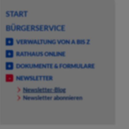
START
BÜRGERSERVICE
VERWALTUNG VON A BIS Z
RATHAUS ONLINE
DOKUMENTE & FORMULARE
NEWSLETTER
Newsletter-Blog
Newsletter abonnieren