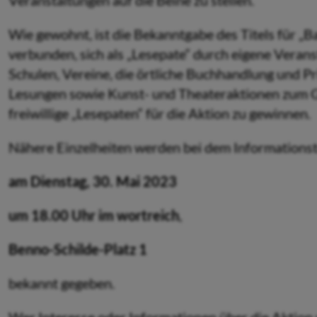
Veranstaltungen auf die Beine zu stellen.
Wie gewohnt, ist die Bekanntgabe des Titels für „B
verbunden, sich als „Lesepate“ durch eigene Veranst
Schulen, Vereine, die örtliche Buchhandlung und P
Lesungen sowie Kunst- und Theateraktionen zum Geli
freiwillige „Lesepaten“ für die Aktion zu gewinnen.
Nähere Einzelheiten werden bei dem Informationst
am
Dienstag, 30. Mai 2023
um 18.00 Uhr im wortreich
,
Benno-Schilde-Platz 1
bekannt gegeben.