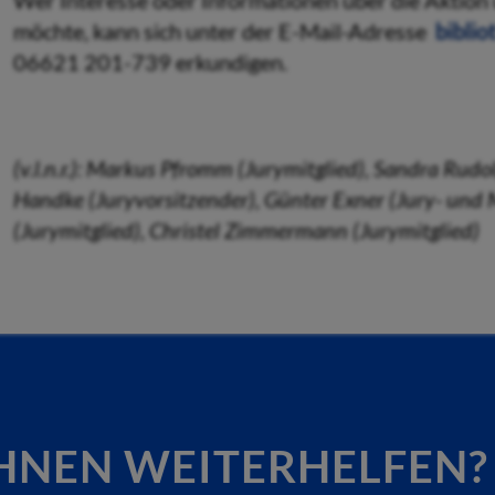
Wer Interesse oder Informationen über die Aktion
möchte, kann sich unter der E-Mail-Adresse
bibli
06621 201-739 erkundigen.
(v.l.n.r.): Markus Pfromm (Jurymitglied), Sandra Rudo
Handke (Juryvorsitzender), Günter Exner (Jury- und Ma
(Jurymitglied), Christel Zimmermann (Jurymitglied)
HNEN WEITERHELFEN?