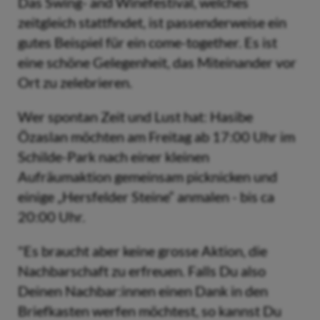
Das Swing- and Winefestival, welches
zeitgleich stattfindet, ist passenderweise ein
gutes Beispiel für ein come-together. Es ist
eine schöne Gelegenheit, das Miteinander vor
Ort zu zelebrieren.
Wer spontan Zeit und Lust hat: Hasibe
Özaslan möchten am Freitag ab 17:00 Uhr im
Schilde-Park nach einer kleinen
Aufräumaktion gemeinsam picknicken und
einige „Hersfelder Steine“ anmalen - bis ca
20:00 Uhr.
"Es braucht aber keine grosse Aktion, die
Nachbarschaft zu erfreuen. Falls Du also
Deinen Nachbar:innen einen Dank in den
Briefkasten werfen möchtest, so kannst Du