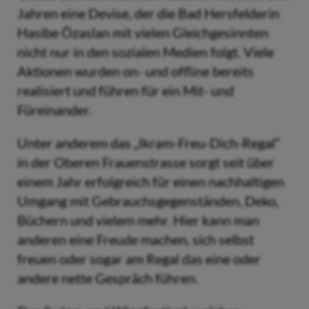
Jahren eine Devise, der die Bad Hersfelderin
Hasibe Özaslan mit vielen Gleichgesinnten
nicht nur in den sozialen Medien folgt. Viele
Aktionen wurden on- und offline bereits
realisiert und führen für ein Mit- und
Füreinander.
Unter anderem das „Ikram-Freu-Dich-Regal“
in der Oberen Frauenstrasse sorgt seit über
einem Jahr erfolgreich für einen nachhaltigen
Umgang mit Gebrauchsgegenständen, Deko,
Büchern und vielem mehr. Hier kann man
anderen eine Freude machen, sich selbst
freuen oder sogar am Regal das eine oder
andere nette Gespräch führen.