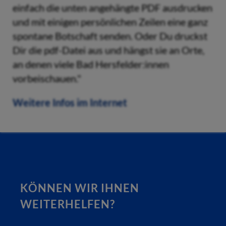
einfach die unten angehängte PDF ausdrucken
und mit einigen persönlichen Zeilen eine ganz
spontane Botschaft senden. Oder Du druckst
Dir die pdf-Datei aus und hängst sie an Orte,
an denen viele Bad Hersfelder:innen
vorbeischauen."
Weitere Infos im Internet
KÖNNEN WIR IHNEN
WEITERHELFEN?