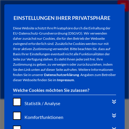
EINSTELLUNGEN IHRER PRIVATSPHÄRE
Diese Website schützt Ihre Privatsphäre durch die Einhaltung der
EU-Datenschutz-Grundverordnung (DSGVO). Wir verwenden
daher zunächst nur Cookies, die für den Betrieb der Webseite
zwingend erforderlich sind. Zusätzliche Cookies werden nur mit
Ihrer aktiven Zustimmung verwendet. Bitte beachten Sie, dass auf
Basis Ihrer Einstellungen eventuell nicht alle Funktionalitäten der
Seite zur Verfügung stehen. Es steht Ihnen jederzeit frei, Ihre
Zustimmung zu geben, zu verweigern oder zurückzuziehen, indem
Sie den Link unten auf dieser Seite aufrufen. Weitere Informationen
NEWSLETTER / CITY LETTER
finden Sie in unserer
Datenschutzerklärung
. Angaben zum Betreiber
dieser Webseite finden Sie im
Impressum
.
Welche Cookies möchten Sie zulassen?
Statistik / Analyse
START
Komfortfunktionen
BÜRGERSERVICE