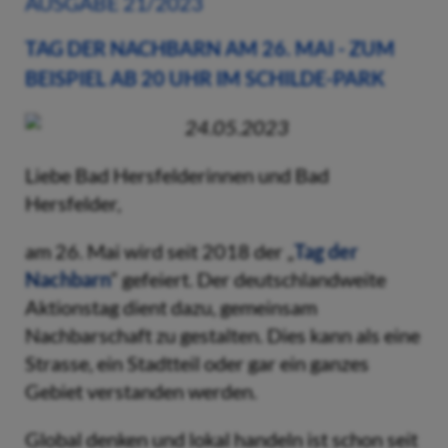
AUSGABE 21/2023
TAG DER NACHBARN AM 26. MAI - ZUM
BEISPIEL AB 20 UHR IM SCHILDE-PARK
24.05.2023
Liebe Bad Hersfelderinnen und Bad
Hersfelder,
am 26. Mai wird seit 2018 der „
Tag der
Nachbarn
“ gefeiert. Der deutschlandweite
Aktionstag dient dazu, gemeinsam
Nachbarschaft zu gestalten. Dies kann als eine
Strasse, ein Stadtteil oder gar ein ganzes
Gebiet verstanden werden.
Global denken und lokal handeln ist schon seit