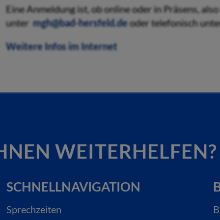
Eine Anmeldung ist, ob online oder in Präsens, also 
unter
mgh@bad-hersfeld.de
oder telefonisch unt
Weitere Infos im Internet
HNEN WEITERHELFEN?
SCHNELLNAVIGATION
B
Sprechzeiten
B