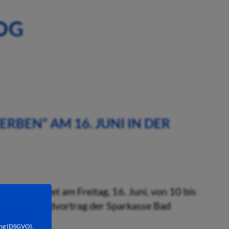
OG
RBEN“ AM 16. JUNI IN DER
e 2) bietet am Freitag, 16. Juni, von 10 bis
einen Hybridvortrag der Sparkasse Bad
en“ an.
ung (DSGVO).