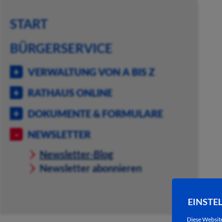
START
BÜRGERSERVICE
VERWALTUNG VON A BIS Z
RATHAUS ONLINE
DOKUMENTE & FORMULARE
NEWSLETTER
Newsletter-Blog
Newsletter abonnieren
EINSTE
Diese Websit