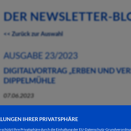
DER NEWSLETTER-BL
<< Zurück zur Auswahl
AUSGABE 23/2023
DIGITALVORTRAG „ERBEN UND VERE
DIPPELMÜHLE
07.06.2023
Das Mehrgenerationenhaus Dippelmühle (Dippelstraß
12 Uhr im Rahmen des bundesweiten Digitaltages 
LLUNGEN IHRER PRIVATSPHÄRE
Hersfeld-Rotenburg zum Thema „Erben und Vererb
e schützt Ihre Privatsphäre durch die Einhaltung der EU-Datenschutz-Grundverordn