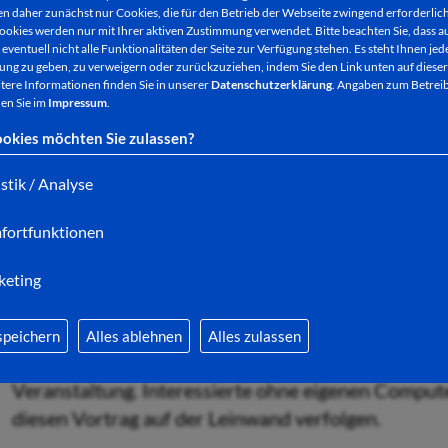
 daher zunächst nur Cookies, die für den Betrieb der Webseite zwingend erforderlich
ookies werden nur mit Ihrer aktiven Zustimmung verwendet. Bitte beachten Sie, dass au
eventuell nicht alle Funktionalitäten der Seite zur Verfügung stehen. Es steht Ihnen jede
ng zu geben, zu verweigern oder zurückzuziehen, indem Sie den Link unten auf dieser
Worin unterscheidet sich eine Vollmacht über den
tere Informationen finden Sie in unserer
Datenschutzerklärung
. Angaben zum Betreib
ein Erblasser Einfluss auf Regelungen nach dem To
en Sie im
Impressum
.
gültige? Der Generationenberater der Sparkasse Mi
okies möchten Sie zulassen?
beantworten und die Begriffe Vermächtnis, Pflichtt
istik / Analyse
Der Referent wird auf das verbreitete Ehegattente
fortfunktionen
Fehlerquellen bei einer Testamentseinrichtung. Tipp
Verfügungen runden die Veranstaltung ab.
keting
speichern
Alles ablehnen
Alles zulassen
Alle Interessierten erhalten nach der Anmeldung de
Veranstaltung. Interessierte ohne eigenen Compute
diesen Vortrag auf der Leinwand verfolgen.