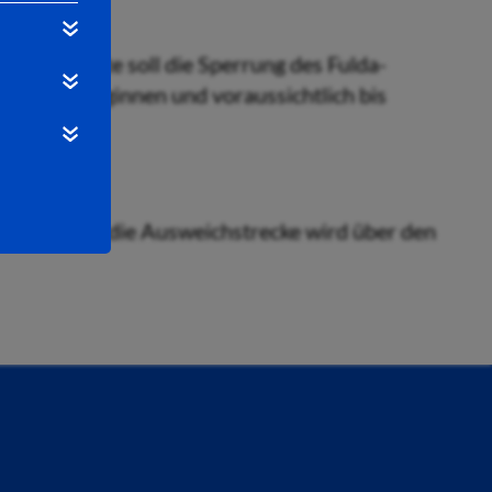
ungsdienste soll die Sperrung des Fulda-
uli 2023, beginnen und voraussichtlich bis
eschildert; die Ausweichstrecke wird über den