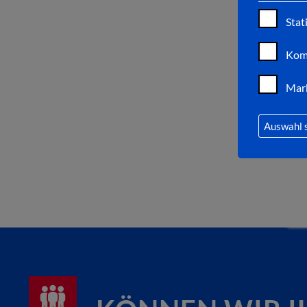
Stat
Kom
Mar
Auswahl 