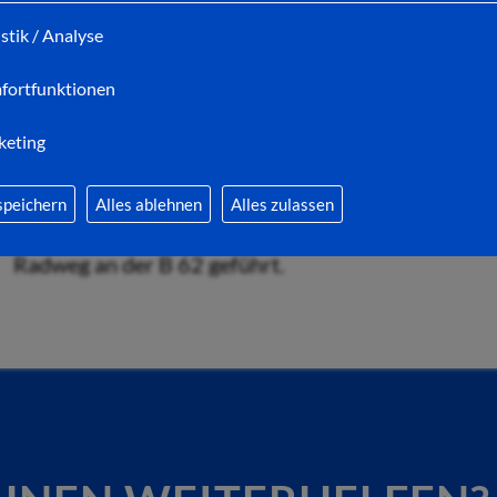
Baustraße benötigt.
istik / Analyse
Nach Auskunft des städtischen Fachbereiches Ordn
fortfunktionen
Radwegs offiziell bereits heute, am Mittwoch 12. J
voraussichtlich 29. September 2023 andauern.
keting
speichern
Alles ablehnen
Alles zulassen
Die entsprechenden Umleitungen sind vor Ort ausg
Radweg an der B 62 geführt.