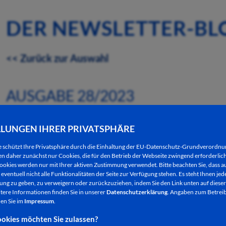
DER NEWSLETTER-BL
<< Zurück zur Auswahl
AUSGABE 28/2023
SPERRUNG DES FULDA-RADWEGS R1
LLUNGEN IHRER PRIVATSPHÄRE
EICHHOF UND AN DER UNTERAU
e schützt Ihre Privatsphäre durch die Einhaltung der EU-Datenschutz-Grundverordn
 daher zunächst nur Cookies, die für den Betrieb der Webseite zwingend erforderlich
12.07.2023
ookies werden nur mit Ihrer aktiven Zustimmung verwendet. Bitte beachten Sie, dass au
eventuell nicht alle Funktionalitäten der Seite zur Verfügung stehen. Es steht Ihnen jede
ng zu geben, zu verweigern oder zurückzuziehen, indem Sie den Link unten auf dieser
Wie die Autobahn GmbH gestern mitteilte, wird de
tere Informationen finden Sie in unserer
Datenschutzerklärung
. Angaben zum Betreib
zwischen Eichhof und An der Unterau (Höhe Motors
en Sie im
Impressum
.
erforderliche Tief- und Straßenbauarbeiten an de
okies möchten Sie zulassen?