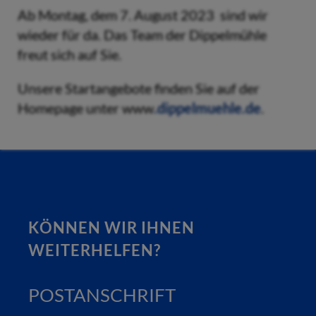
Ab Montag, dem 7. August 2023 sind wir
wieder für da. Das Team der Dippelmühle
freut sich auf Sie.
Unsere Startangebote finden Sie auf der
Homepage unter www
.dippelmuehle.de
.
KÖNNEN WIR IHNEN
WEITERHELFEN?
POSTANSCHRIFT