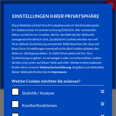
EINSTELLUNGEN IHRER PRIVATSPHÄRE
Diese Website schützt Ihre Privatsphäre durch die Einhaltung der
EU-Datenschutz-Grundverordnung (DSGVO). Wir verwenden
daher zunächst nur Cookies, die für den Betrieb der Webseite
zwingend erforderlich sind. Zusätzliche Cookies werden nur mit
Ihrer aktiven Zustimmung verwendet. Bitte beachten Sie, dass auf
Basis Ihrer Einstellungen eventuell nicht alle Funktionalitäten der
Seite zur Verfügung stehen. Es steht Ihnen jederzeit frei, Ihre
Zustimmung zu geben, zu verweigern oder zurückzuziehen, indem
Sie den Link unten auf dieser Seite aufrufen. Weitere Informationen
NEWSLETTER / CITY LETTER
finden Sie in unserer
Datenschutzerklärung
. Angaben zum Betreiber
dieser Webseite finden Sie im
Impressum
.
Welche Cookies möchten Sie zulassen?
Statistik / Analyse
START
Komfortfunktionen
BÜRGERSERVICE