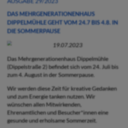
AUSGABE 29/2023
DAS MEHRGENERATIONENHAUS
DIPPELMÜHLE GEHT VOM 24.7 BIS 4.8. IN
DIE SOMMERPAUSE
19.07.2023
Das Mehrgenerationenhaus Dippelmühle
(Dippelstraße 2) befindet sich vom 24. Juli bis
zum 4. August in der Sommerpause.
Wir werden diese Zeit für kreative Gedanken
und zum Energie tanken nutzen. Wir
wünschen allen Mitwirkenden,
Ehrenamtlichen und Besucher*innen eine
gesunde und erholsame Sommerzeit.