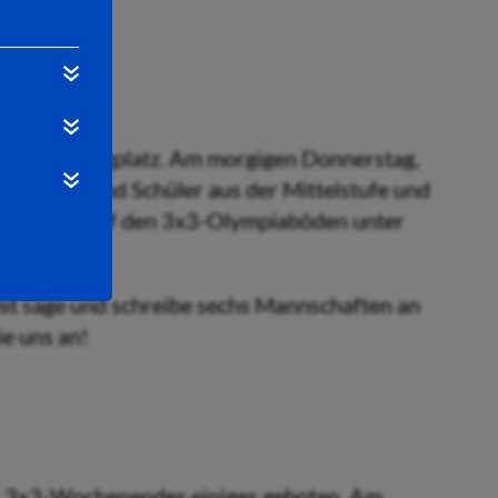
uf den Linggplatz. Am morgigen Donnerstag,
lerinnen und Schüler aus der Mittelstufe und
tarbeitern auf den 3x3-Olympiaböden unter
mit sage und schreibe sechs Mannschaften an
ie uns an!
es 3x3-Wochenendes einiges geboten. Am