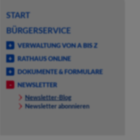
START
BÜRGERSERVICE
VERWALTUNG VON A BIS Z
RATHAUS ONLINE
DOKUMENTE & FORMULARE
NEWSLETTER
Newsletter-Blog
Newsletter abonnieren