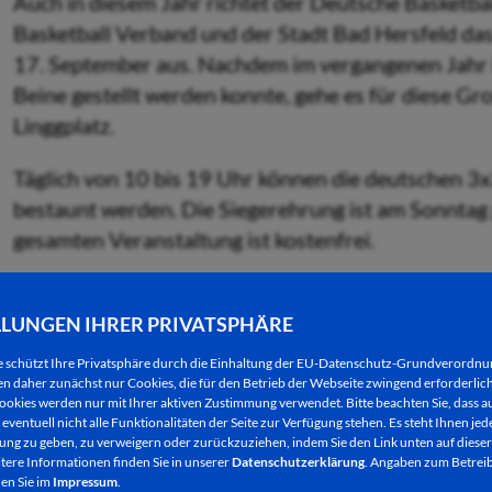
Auch in diesem Jahr richtet der Deutsche Basketb
Basketball Verband und der Stadt Bad Hersfeld das
17. September aus. Nachdem im vergangenen Jahr i
Beine gestellt werden konnte, gehe es für diese Gr
Linggplatz.
Täglich von 10 bis 19 Uhr können die deutschen 3
bestaunt werden. Die Siegerehrung ist am Sonntag 
gesamten Veranstaltung ist kostenfrei.
LLUNGEN IHRER PRIVATSPHÄRE
Deutsche Meisterschaft
e schützt Ihre Privatsphäre durch die Einhaltung der EU-Datenschutz-Grundverordn
 daher zunächst nur Cookies, die für den Betrieb der Webseite zwingend erforderlich
An besagtem Wochenende kämpfen über 100 Basket
ookies werden nur mit Ihrer aktiven Zustimmung verwendet. Bitte beachten Sie, dass au
eventuell nicht alle Funktionalitäten der Seite zur Verfügung stehen. Es steht Ihnen jede
um die Deutsche Jugendmeisterschaft im 3x3. Ausg
ng zu geben, zu verweigern oder zurückzuziehen, indem Sie den Link unten auf dieser
Olympia-Spielflächen, durch eine zusätzliche Korba
tere Informationen finden Sie in unserer
Datenschutzerklärung
. Angaben zum Betreib
en Sie im
Impressum
.
Innenstadt in einen großen Basketballplatz verwand