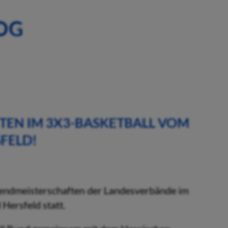
OG
EN IM 3X3-BASKETBALL VOM
SFELD!
ndmeisterschaften der Landesverbände im
Hersfeld statt.