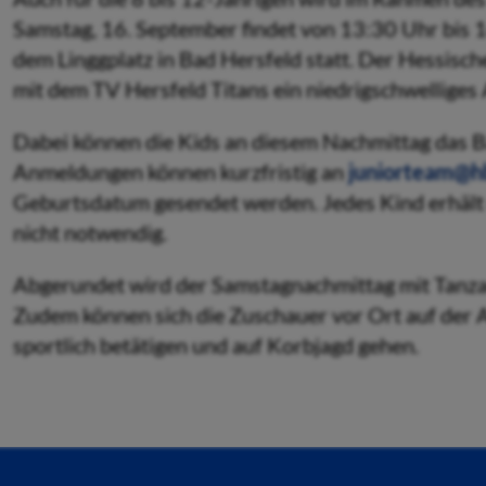
Samstag, 16. September findet von 13:30 Uhr bis 1
dem Linggplatz in Bad Hersfeld statt. Der Hessisc
mit dem TV Hersfeld Titans ein niedrigschwelliges 
Dabei können die Kids an diesem Nachmittag das B
Anmeldungen können kurzfristig an
juniorteam@hb
Geburtsdatum gesendet werden. Jedes Kind erhält e
nicht notwendig.
Abgerundet wird der Samstagnachmittag mit Tanzau
Zudem können sich die Zuschauer vor Ort auf der A
sportlich betätigen und auf Korbjagd gehen.