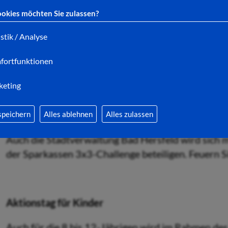
okies möchten Sie zulassen?
istik / Analyse
Schul- und Firmenturniere am Donnerstag
fortfunktionen
Auch die Sparkassen 3x3-Challenge kehrt zurück a
keting
14. September, messen sich zunächst ab 9 Uhr Schü
Oberstufe, ab 17 Uhr spielen Firmen mit ihren Mi
vereinfachten Regeln.
speichern
Alles ablehnen
Alles zulassen
Auch die Stadtverwaltung Bad Hersfeld wird sich 
der Sparkassen 3x3-Challenge beteiligen. Feuern S
Aktionstag für Kinder
Auch für die 8 bis 12-Jährigen wird im Rahmen d