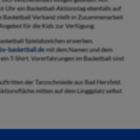
6 Uhr ein Basketball-Aktionstag ebenfalls auf
he Basketball Verband stellt in Zusammenarbeit
Angebot für die Kids zur Verfügung.
asketball Spielabzeichen erwerben.
v-basketball.de
mit dem Namen und dem
in T-Shirt. Vorerfahrungen im Basketball sind
ftritten der Tanzschmiede aus Bad Hersfeld.
ktionsfläche mitten auf dem Linggplatz selbst