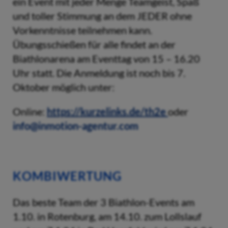
ein Event mit jeder Menge Teamgeist, Spaß
und toller Stimmung an dem JEDER ohne
Vorkenntnisse teilnehmen kann.
Übungsschießen für alle findet an der
Biathlonarena am Eventtag von 15 – 16.20
Uhr statt. Die Anmeldung ist noch bis 7.
Oktober möglich unter:
Online:
https://kurzelinks.de/th2e
oder
info@inmotion-agentur.com
KOMBIWERTUNG
Das beste Team der 3 Biathlon-Events am
1.10. in Rotenburg, am 14.10. zum Lollslauf