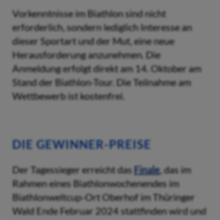
Vorkenntnisse im Biathlon sind nicht
erforderlich, sondern lediglich Interesse an
dieser Sportart und der Mut, eine neue
Herausforderung anzunehmen. Die
Anmeldung erfolgt direkt am 14. Oktober am
Stand der Biathlon-Tour. Die Teilnahme am
Wettbewerb ist kostenfrei.
DIE GEWINNER-PREISE
Der Tagessieger erreicht das
Finale
, das im
Rahmen eines Biathlonwochenendes im
Biathlonweltcup-Ort Oberhof im Thüringer
Wald Ende Februar 2024 stattfinden wird und