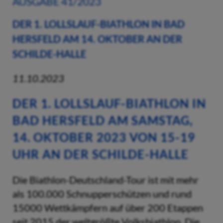
AUSGABE 41/2023
DER 1. LOLLSLAUF-BIATHLON IN BAD
HERSFELD AM 14. OKTOBER AN DER
SCHILDE-HALLE
11.10.2023
DER
1. LOLLSLAUF-BIATHLON IN
BAD HERSFELD
AM SAMSTAG,
14. OKTOBER 2023 VON 15-19
UHR AN DER SCHILDE-HALLE
Die Biathlon-Deutschland-Tour ist mit mehr
als 100.000 Schnupperschützen und rund
15000 Wettkämpfern auf über 200 Etappen
seit 2015 der weltgrößte Volksbiathlon. Die