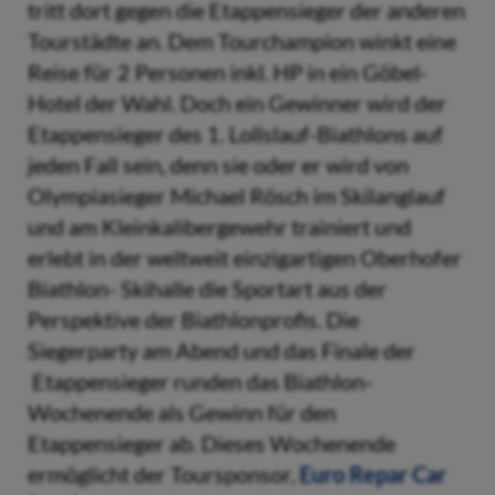
tritt dort gegen die Etappensieger der anderen
Tourstädte an. Dem Tourchampion winkt eine
Reise für 2 Personen inkl. HP in ein Göbel-
Hotel der Wahl. Doch ein Gewinner wird der
Etappensieger des 1. Lollslauf-Biathlons auf
jeden Fall sein, denn sie oder er wird von
Olympiasieger Michael Rösch im Skilanglauf
und am Kleinkalibergewehr trainiert und
erlebt in der weltweit einzigartigen Oberhofer
Biathlon- Skihalle die Sportart aus der
Perspektive der Biathlonprofis. Die
Siegerparty am Abend und das Finale der
Etappensieger runden das Biathlon-
Wochenende als Gewinn für den
Etappensieger ab. Dieses Wochenende
ermöglicht der Toursponsor,
Euro Repar Car