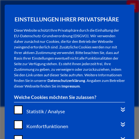
EINSTELLUNGEN IHRER PRIVATSPHÄRE
Diese Website schützt Ihre Privatsphäre durch die Einhaltung der
EU-Datenschutz-Grundverordnung (DSGVO). Wir verwenden
daher zunächst nur Cookies, die für den Betrieb der Webseite
zwingend erforderlich sind. Zusätzliche Cookies werden nur mit
Ihrer aktiven Zustimmung verwendet. Bitte beachten Sie, dass auf
Basis Ihrer Einstellungen eventuell nicht alle Funktionalitäten der
Seite zur Verfügung stehen. Es steht Ihnen jederzeit frei, Ihre
Zustimmung zu geben, zu verweigern oder zurückzuziehen, indem
Sie den Link unten auf dieser Seite aufrufen. Weitere Informationen
NEWSLETTER / CITY LETTER
finden Sie in unserer
Datenschutzerklärung
. Angaben zum Betreiber
dieser Webseite finden Sie im
Impressum
.
Welche Cookies möchten Sie zulassen?
Statistik / Analyse
START
Komfortfunktionen
BÜRGERSERVICE