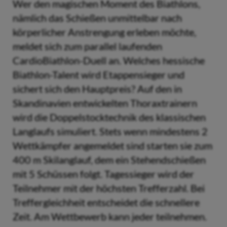
Wer den magischen Moment des Biathlons,
nämlich das Schießen unmittelbar nach
körperlicher Anstrengung erleben möchte,
meldet sich zum parallel laufenden
CardioBiathlon-Duell an. Welches hessische
Biathlon-Talent wird Etappensieger und
sichert sich den Hauptpreis? Auf den in
Skandinavien entwickelten Thoraxtrainern
wird die Doppelstocktechnik des klassischen
Langlaufs simuliert. Stets wenn mindestens 2
Wettkämpfer angemeldet sind starten sie zum
400 m Skilanglauf, dem ein Stehendschießen
mit 5 Schüssen folgt. Tagessieger wird der
Teilnehmer mit der höchsten Trefferzahl. Bei
Treffergleichheit entscheidet die schnellere
Zeit. Am Wettbewerb kann jeder teilnehmen.