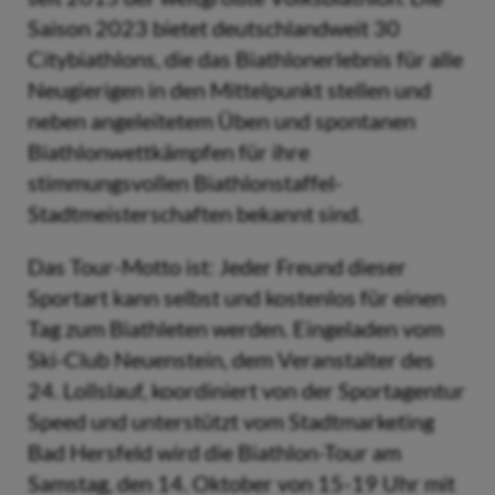
Saison 2023 bietet deutschlandweit 30
Citybiathlons, die das Biathlonerlebnis für alle
Neugierigen in den Mittelpunkt stellen und
neben angeleitetem Üben und spontanen
Biathlonwettkämpfen für ihre
stimmungsvollen Biathlonstaffel-
Stadtmeisterschaften bekannt sind.
Das Tour-Motto ist: Jeder Freund dieser
Sportart kann selbst und kostenlos für einen
Tag zum Biathleten werden. Eingeladen vom
Ski-Club Neuenstein, dem Veranstalter des
24. Lollslauf, koordiniert von der Sportagentur
Speed und unterstützt vom Stadtmarketing
Bad Hersfeld wird die Biathlon-Tour am
Samstag, den 14. Oktober von 15-19 Uhr mit