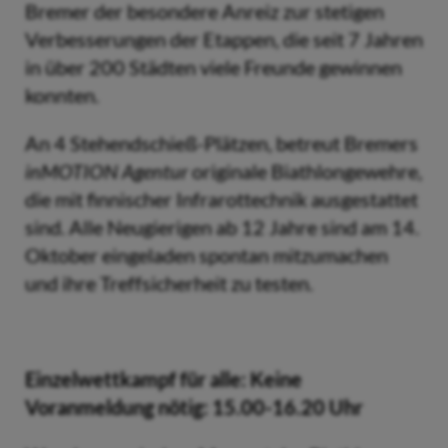
Bremer der besondere Anreiz zur stetigen
Verbesserungen der Etappen, die seit 7 Jahren
in über 200 Städten viele Freunde gewinnen
konnten.
An 4 Stehendschieß-Plätzen, betreut Bremers
inMOTION
Agentur
originale Biathlongewehre,
die mit finnischer Infrarottechnik ausgestattet
sind. Alle Neugierigen ab 12 Jahre sind am 14.
Oktober eingeladen spontan mitzumachen
und ihre Treffsicherheit zu testen.
Ei
nzelwettkampf für alle: Keine
Voranmeldung nötig
: 15.00-16.20 Uhr