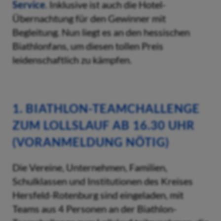
Service
. Inklusive ist auch die Hotel-
Übernachtung für den Gewinner mit
Begleitung. Nun liegt es an den hessischen
Biathlonfans, um diesen tollen Preis
leidenschaftlich zu kämpfen.
1. BIATHLON-TEAMCHALLENGE
ZUM LOLLSLAUF AB 16.30 UHR
(VORANMELDUNG NÖTIG)
Die Vereine, Unternehmen, Familien,
Schulklassen und Institutionen des Kreises
Hersfeld-Rotenburg sind eingeladen, mit
Teams aus 4 Personen an der Biathlon-