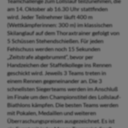
Teamchallenge zum Lollslauf teilzunehmen, die
am 14. Oktober ab 16.30 Uhr stattfinden
wird. Jeder Teilnehmer läuft 400 m
(Wettkämpferinnen: 300 m) im klassischen
Skilanglauf auf dem Thoraxtrainer gefolgt von
5 Schüssen Stehendschießen. Für jeden
Fehlschuss werden noch 15 Sekunden
„Zeitstrafe abgebrummt“, bevor per
Handzeichen der Staffelkollege ins Rennen
geschickt wird. Jeweils 3 Teams treten in
einem Rennen gegeneinander an. Die 3
schnellsten Siegerteams werden im Anschluß
im Finale um den Championstitel des Lollslauf-
Biathlons kämpfen. Die besten Teams werden
mit Pokalen, Medaillen und weiteren
Überraschungspreisen ausgezeichnet. Es ist