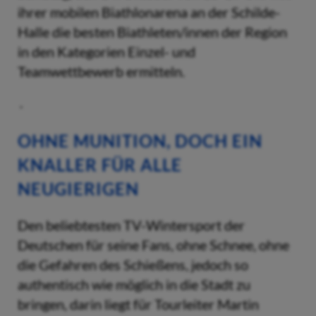
ihrer mobilen Biathlonarena an der Schilde-
Halle die besten Biathleten/innen der Region
in den Kategorien Einzel- und
Teamwettbewerb ermitteln.
OHNE MUNITION, DOCH EIN
KNALLER FÜR ALLE
NEUGIERIGEN
Den beliebtesten TV-Wintersport der
Deutschen für seine Fans, ohne Schnee, ohne
die Gefahren des Schießens, jedoch so
authentisch wie möglich in die Stadt zu
bringen, darin liegt für Tourleiter Martin