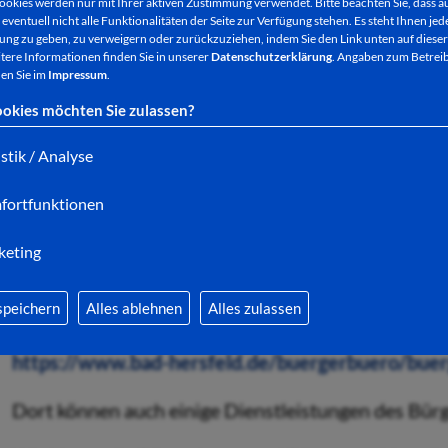
Da alle Mitarbeiterinnen und Mitarbeiter zeitgleic
ookies werden nur mit Ihrer aktiven Zustimmung verwendet. Bitte beachten Sie, dass au
eventuell nicht alle Funktionalitäten der Seite zur Verfügung stehen. Es steht Ihnen jede
ist die persönliche Bearbeitung von Anliegen der B
ng zu geben, zu verweigern oder zurückzuziehen, indem Sie den Link unten auf dieser
nicht
möglich. Auch E-Mails und Telefonate können 
tere Informationen finden Sie in unserer
Datenschutzerklärung
. Angaben zum Betreib
en Sie im
Impressum
.
okies möchten Sie zulassen?
Ab Montag, 4.Dezember, ist das Bürgerbüro (Am Ma
istik / Analyse
9.00 Uhr bis 12.00 Uhr gibt es (wie regelmäßig am
fortfunktionen
vorherige Anmeldung; hier ist erfahrungsgemäß mi
keting
Zu allen anderen Öffnungszeiten ist für persönlic
Terminvereinbarung notwendig! Die Anmeldemöglich
speichern
Alles ablehnen
Alles zulassen
Internetseite zur Verfügung:
https://www.bad-hersfeld.de/buergerbuero/bue
Dort können auch einige Dienstleistungen des Bürg