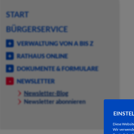
START
BÜRGERSERVICE
VERWALTUNG VON A BIS Z
RATHAUS ONLINE
DOKUMENTE & FORMULARE
NEWSLETTER
Newsletter-Blog
Newsletter abonnieren
EINSTE
Diese Websit
Wir verwenden