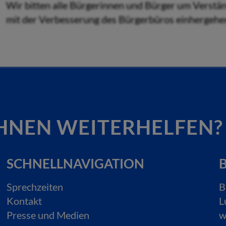
Wir bitten alle Bürgerinnen und Bürger um Verständ
mit der Verbesserung des Bürgerbüros einhergehe
HNEN WEITERHELFEN?
SCHNELLNAVIGATION
B
Sprechzeiten
B
Kontakt
L
Presse und Medien
w