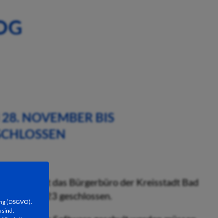
OG
28. NOVEMBER BIS
SCHLOSSEN
lung bleibt das Bürgerbüro der Kreisstadt Bad
Dezember 2023 geschlossen.
ung (DSGVO).
 sind.