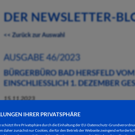
DER NEWSLETTER-BL
<< Zurück zur Auswahl
AUSGABE 46/2023
BÜRGERBÜRO BAD HERSFELD VOM 
EINSCHLIESSLICH 1. DEZEMBER GE
15.11.2023
Wegen einer notwendigen größeren Softwareumstel
LLUNGEN IHRER PRIVATSPHÄRE
Hersfeld vom 28. November bis einschließlich 1.
e schützt Ihre Privatsphäre durch die Einhaltung der EU-Datenschutz-Grundverordn
 daher zunächst nur Cookies, die für den Betrieb der Webseite zwingend erforderlich