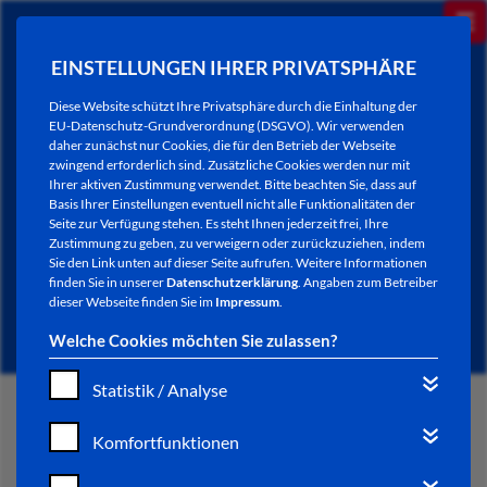
EINSTELLUNGEN IHRER PRIVATSPHÄRE
Diese Website schützt Ihre Privatsphäre durch die Einhaltung der
EU-Datenschutz-Grundverordnung (DSGVO). Wir verwenden
daher zunächst nur Cookies, die für den Betrieb der Webseite
zwingend erforderlich sind. Zusätzliche Cookies werden nur mit
Ihrer aktiven Zustimmung verwendet. Bitte beachten Sie, dass auf
Basis Ihrer Einstellungen eventuell nicht alle Funktionalitäten der
Seite zur Verfügung stehen. Es steht Ihnen jederzeit frei, Ihre
Zustimmung zu geben, zu verweigern oder zurückzuziehen, indem
Sie den Link unten auf dieser Seite aufrufen. Weitere Informationen
NEWSLETTER / CITY LETTER
finden Sie in unserer
Datenschutzerklärung
. Angaben zum Betreiber
dieser Webseite finden Sie im
Impressum
.
Welche Cookies möchten Sie zulassen?
Statistik / Analyse
START
Komfortfunktionen
BÜRGERSERVICE