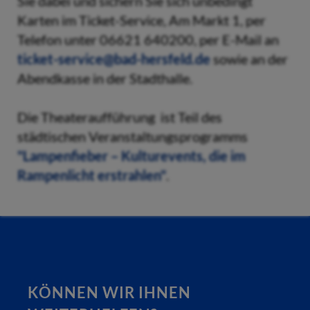
Sie dabei und sichern Sie sich unbedingt
Karten im Ticket-Service, Am Markt 1, per
Telefon unter 06621 640200, per E-Mail an
ticket-service@bad-hersfeld.de
sowie an der
Abendkasse in der Stadthalle.
Die Theateraufführung ist Teil des
städtischen Veranstaltungsprogramms
"Lampenfieber – Kulturevents, die im
Rampenlicht erstrahlen"
.
KÖNNEN WIR IHNEN