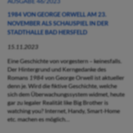
AUSGABE 46/2023
1984 VON GEORGE ORWELL AM 23.
NOVEMBER ALS SCHAUSPIEL IN DER
STADTHALLE BAD HERSFELD
15.11.2023
Eine Geschichte von vorgestern – keinesfalls.
Der Hintergrund und Kerngedanke des
Romans
1984
von George Orwell ist aktueller
denn je. Wird die fiktive Geschichte, welche
sich dem Überwachungssystem widmet, heute
gar zu legaler Realität like Big Brother is
watching you? Internet, Handy, Smart-Home
etc. machen es möglich…