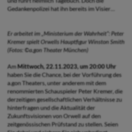
und führt heimlich Tagebuch. Doch die
Gedankenpolizei hat ihn bereits im Visier…
Er arbeitet im „Ministerium der Wahrheit“: Peter
Kremer spielt Orwells Hauptfigur Winston Smith
(Fotos: ©a.gon Theater München)
Am
Mittwoch, 22.11.2023, um 20:00 Uhr
haben Sie die Chance, bei der Vorführung des
a.gon Theaters, unter anderem mit dem
renommierten Schauspieler Peter Kremer, die
derzeitigen gesellschaftlichen Verhältnisse zu
hinterfragen und die Aktualität der
Zukunftsvisionen von Orwell auf den
zeitgenössischen Prüfstand zu stellen. Seien