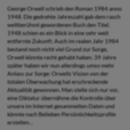
George Orwell schrieb den Roman 1984 anno
1948. Die gedrehte Jahreszahl gab dem rasch
weltberühmt gewordenen Buch den Titel.
1948 schien es ein Blick in eine sehr weit
entfernte Zukunft. Auch im realen Jahr 1984
bestand noch nicht viel Grund zur Sorge,
Orwell könnte recht gehabt haben. 39 Jahre
später haben wir nun allerdings umso mehr
Anlass zur Sorge: Orwells Vision von der
totalen Überwachung hat erschreckende
Aktualität gewonnen. Man stelle sich nur vor,
eine Diktatur übernähme die Kontrolle über
unsere im Internet gesammelten Daten und
könnte nach Belieben Persönlichkeitsprofile
erstellen…