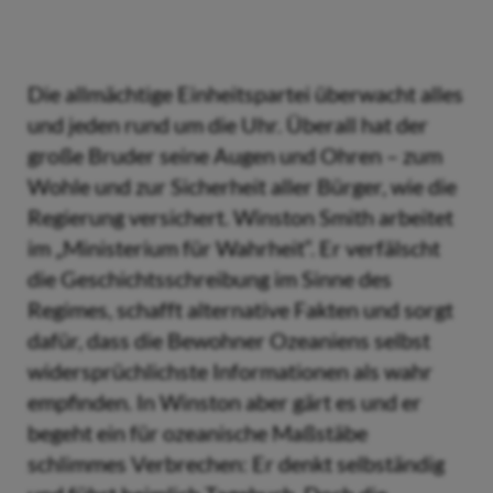
Die allmächtige Einheitspartei überwacht alles
und jeden rund um die Uhr. Überall hat der
große Bruder seine Augen und Ohren – zum
Wohle und zur Sicherheit aller Bürger, wie die
Regierung versichert. Winston Smith arbeitet
im „Ministerium für Wahrheit“. Er verfälscht
die Geschichtsschreibung im Sinne des
Regimes, schafft alternative Fakten und sorgt
dafür, dass die Bewohner Ozeaniens selbst
widersprüchlichste Informationen als wahr
empfinden. In Winston aber gärt es und er
begeht ein für ozeanische Maßstäbe
schlimmes Verbrechen: Er denkt selbständig