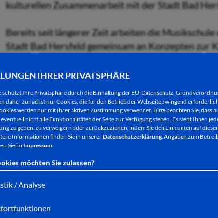
kulturellen Zusammenarbeit mit der Stadt Bad Hers
Bereits seit längerer Zeit arbeiten die Musikschul
Stadt Bad Hersfeld gemeinsam an Konzepten zur K
und vielem mehr. Nach der letzten Zusammenarbei
entstand der Wunsch für ein Kooperationsprojekt
LLUNGEN IHRER PRIVATSPHÄRE
e schützt Ihre Privatsphäre durch die Einhaltung der EU-Datenschutz-Grundverordn
Musikschulleiter Timo Wichmann hatte hierzu berei
 daher zunächst nur Cookies, die für den Betrieb der Webseite zwingend erforderlich
ookies werden nur mit Ihrer aktiven Zustimmung verwendet. Bitte beachten Sie, dass au
Weihnachtskonzert sollte diesmal eine Brücke zur
eventuell nicht alle Funktionalitäten der Seite zur Verfügung stehen. Es steht Ihnen jede
November spannen und neben der Musikschule glei
ng zu geben, zu verweigern oder zurückzuziehen, indem Sie den Link unten auf dieser
tere Informationen finden Sie in unserer
Datenschutzerklärung
. Angaben zum Betreib
dem Landkreis die Tür zu einer aktiven Beteiligung
en Sie im
Impressum
.
sein Team vom Stadtmarketing gerne auf - und als 
okies möchten Sie zulassen?
Weihnachtsmarkt dieses Jahr von dem großen Eröffn
istik / Analyse
Die Musikschule hat hierzu nicht nur ihre bereits 
fortfunktionen
Gesangsquartett „Armonia“, die Jazz-Combo und 