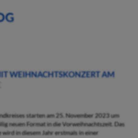
OG
MIT WEIHNACHTSKONZERT AM
E
Landkreises starten am 25. November 2023 um
llig neuen Format in die Vorweihnachtszeit. Das
wird in diesem Jahr erstmals in einer