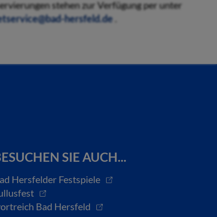
eservierungen stehen zur Verfügung per unter
etservice@bad-hersfeld.de
.
ESUCHEN SIE AUCH...
ad Hersfelder Festspiele
ullusfest
ortreich Bad Hersfeld