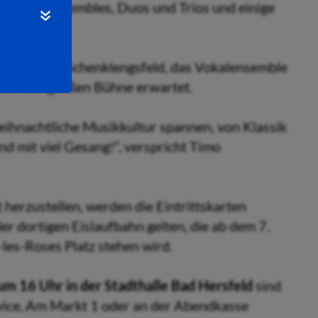
 Projektensembles, Duos und Trios und einige
samtschule Schenklengsfeld, das Vokalensemble
“ auf der großen Bühne erwartet.
eihnachtliche Musikkultur spannen, von Klassik
nd mit viel Gesang!“, verspricht Timo
erzustellen, werden die Eintrittskarten
er dortigen Eislaufbahn gelten, die ab dem 7.
es-Roses Platz stehen wird.
m 16 Uhr in der Stadthalle Bad Hersfeld
sind
rvice, Am Markt 1 oder an der Abendkasse