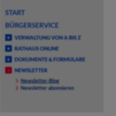
START
BÜRGERSERVICE
VERWALTUNG VON A BIS Z
RATHAUS ONLINE
DOKUMENTE & FORMULARE
NEWSLETTER
Newsletter-Blog
Newsletter abonnieren