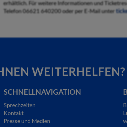
erhältlich. Für weitere Informationen und Ticketr
Telefon 06621 640200 oder per E-Mail unter
tick
HNEN WEITERHELFEN?
SCHNELLNAVIGATION
B
Sprechzeiten
B
Kontakt
L
Presse und Medien
w