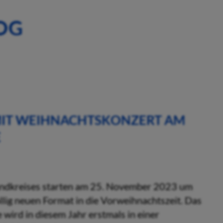
OG
MIT WEIHNACHTSKONZERT AM
E
Landkreises starten am 25. November 2023 um
llig neuen Format in die Vorweihnachtszeit. Das
wird in diesem Jahr erstmals in einer