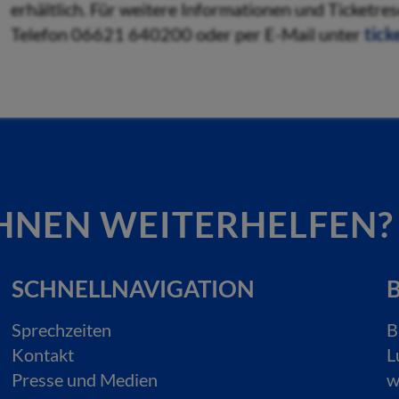
erhältlich. Für weitere Informationen und Ticketr
Telefon 06621 640200 oder per E-Mail unter
tick
HNEN WEITERHELFEN?
SCHNELLNAVIGATION
B
Sprechzeiten
B
Kontakt
L
Presse und Medien
w