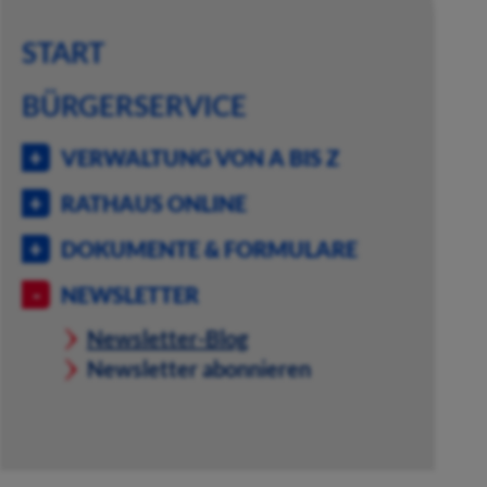
START
BÜRGERSERVICE
VERWALTUNG VON A BIS Z
RATHAUS ONLINE
DOKUMENTE & FORMULARE
NEWSLETTER
Newsletter-Blog
Newsletter abonnieren