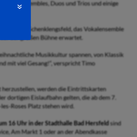
 Projektensembles, Duos und Trios und einige
samtschule Schenklengsfeld, das Vokalensemble
“ auf der großen Bühne erwartet.
eihnachtliche Musikkultur spannen, von Klassik
nd mit viel Gesang!“, verspricht Timo
erzustellen, werden die Eintrittskarten
er dortigen Eislaufbahn gelten, die ab dem 7.
es-Roses Platz stehen wird.
m 16 Uhr in der Stadthalle Bad Hersfeld
sind
rvice, Am Markt 1 oder an der Abendkasse