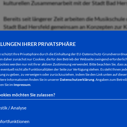
kulturellen Zusammenarbeit mit der Stadt Bad Hers
Bereits seit längerer Zeit arbeiten die Musikschul
Stadt Bad Hersfeld gemeinsam an Konzepten zur K
und vielem mehr. Nach der letzten Zusammenarbei
entstand der Wunsch für ein Kooperationsprojekt
LLUNGEN IHRER PRIVATSPHÄRE
e schützt Ihre Privatsphäre durch die Einhaltung der EU-Datenschutz-Grundverordn
Musikschulleiter Timo Wichmann hatte hierzu berei
 daher zunächst nur Cookies, die für den Betrieb der Webseite zwingend erforderlich
ookies werden nur mit Ihrer aktiven Zustimmung verwendet. Bitte beachten Sie, dass au
Weihnachtskonzert sollte diesmal eine Brücke zur
eventuell nicht alle Funktionalitäten der Seite zur Verfügung stehen. Es steht Ihnen jede
November spannen und neben der Musikschule glei
ng zu geben, zu verweigern oder zurückzuziehen, indem Sie den Link unten auf dieser
tere Informationen finden Sie in unserer
Datenschutzerklärung
. Angaben zum Betreib
dem Landkreis die Tür zu einer aktiven Beteiligung
en Sie im
Impressum
.
sein Team vom Stadtmarketing gerne auf - und als 
okies möchten Sie zulassen?
Weihnachtsmarkt dieses Jahr von dem großen Eröffn
istik / Analyse
Die Musikschule hat hierzu nicht nur ihre bereits 
fortfunktionen
Gesangsquartett „Armonia“, die Jazz-Combo und 