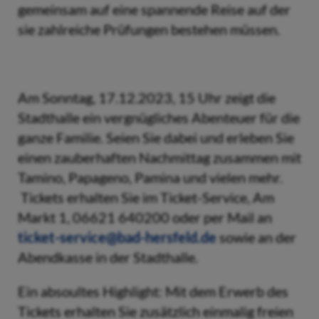
gemeinsam auf eine spannende Reise auf der
sie zahlreiche Prüfungen bestehen müssen.
Am Sonntag, 17.12.2023, 15 Uhr zeigt die
Stadthalle ein vergnügliches Abenteuer für die
ganze Familie. Seien Sie dabei und erleben Sie
einen zauberhaften Nachmittag zusammen mit
Tamino, Papageno, Pamina und vielen mehr.
Tickets erhalten Sie im Ticket-Service, Am
Markt 1, 06621 640200 oder per Mail an
ticket-service@bad-hersfeld.de
sowie an der
Abendkasse in der Stadthalle.
Ein absoultes Highlight: Mit dem Erwerb des
Tickets erhalten Sie zusätzlich einmalig freien