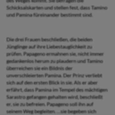
des Weges kommt. Sie befragen die
Schicksalskarten und stellen fest, dass Tamino
und Pamina füreinander bestimmt sind.
Die drei Frauen beschließen, die beiden
Jünglinge auf ihre Liebestauglichkeit zu
prüfen. Papageno ermahnen sie, nicht immer
gedankenlos herum zu plaudern und Tamino
überreichen sie ein Bildnis der
unverschleierten Pamina. Der Prinz verliebt
sich auf den ersten Blick in sie. Als er aber
erfährt, dass Pamina im Tempel des mächtigen
Sarastro gefangen gehalten wird, beschließt
er, sie zu befreien. Papageno soll ihn auf
seinem Weg begleiten. …sie begeben sich