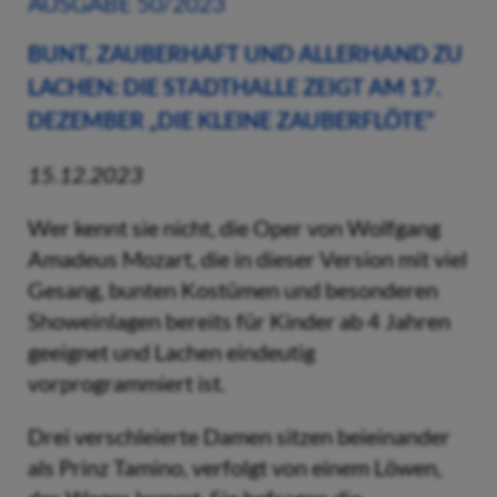
AUSGABE 50/2023
BUNT, ZAUBERHAFT UND ALLERHAND ZU
LACHEN: DIE STADTHALLE ZEIGT AM 17.
DEZEMBER „DIE KLEINE ZAUBERFLÖTE“
15.12.2023
Wer kennt sie nicht, die Oper von Wolfgang
Amadeus Mozart, die in dieser Version mit viel
Gesang, bunten Kostümen und besonderen
Showeinlagen bereits für Kinder ab 4 Jahren
geeignet und Lachen eindeutig
vorprogrammiert ist.
Drei verschleierte Damen sitzen beieinander
als Prinz Tamino, verfolgt von einem Löwen,