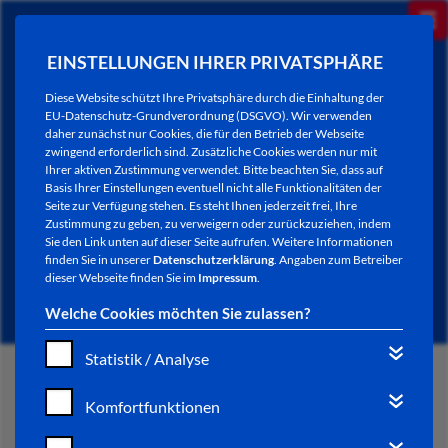
EINSTELLUNGEN IHRER PRIVATSPHÄRE
Diese Website schützt Ihre Privatsphäre durch die Einhaltung der
EU-Datenschutz-Grundverordnung (DSGVO). Wir verwenden
daher zunächst nur Cookies, die für den Betrieb der Webseite
zwingend erforderlich sind. Zusätzliche Cookies werden nur mit
Ihrer aktiven Zustimmung verwendet. Bitte beachten Sie, dass auf
Basis Ihrer Einstellungen eventuell nicht alle Funktionalitäten der
Seite zur Verfügung stehen. Es steht Ihnen jederzeit frei, Ihre
Zustimmung zu geben, zu verweigern oder zurückzuziehen, indem
Sie den Link unten auf dieser Seite aufrufen. Weitere Informationen
NEWSLETTER / CITY LETTER
finden Sie in unserer
Datenschutzerklärung
. Angaben zum Betreiber
dieser Webseite finden Sie im
Impressum
.
Welche Cookies möchten Sie zulassen?
Statistik / Analyse
START
Komfortfunktionen
BÜRGERSERVICE