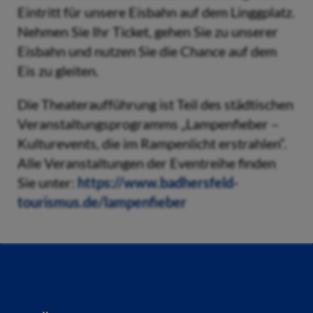
Eintritt für unsere Eisbahn auf dem Linggplatz.
Nehmen Sie Ihr Ticket, gehen Sie zu unserer
Eisbahn und nutzen Sie die Chance auf dem
Eis zu gleiten.
Die Theateraufführung ist Teil des städtischen
Veranstaltungsprogramms „Lampenfieber –
Kulturevents, die im Rampenlicht erstrahlen“.
Alle Veranstaltungen der Eventreihe finden
Sie unter:
https://www.badhersfeld-
tourismus.de/lampenfieber