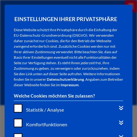
EINSTELLUNGEN IHRER PRIVATSPHÄRE
Diese Website schützt Ihre Privatsphäre durch die Einhaltung der
EU-Datenschutz-Grundverordnung (DSGVO). Wir verwenden
daher zunächst nur Cookies, die für den Betrieb der Webseite
zwingend erforderlich sind. Zusätzliche Cookies werden nur mit
Ihrer aktiven Zustimmung verwendet. Bitte beachten Sie, dass auf
Basis Ihrer Einstellungen eventuell nicht alle Funktionalitäten der
Seite zur Verfügung stehen. Es steht Ihnen jederzeit frei, Ihre
Zustimmung zu geben, zu verweigern oder zurückzuziehen, indem
Sie den Link unten auf dieser Seite aufrufen. Weitere Informationen
NEWSLETTER / CITY LETTER
finden Sie in unserer
Datenschutzerklärung
. Angaben zum Betreiber
dieser Webseite finden Sie im
Impressum
.
Welche Cookies möchten Sie zulassen?
Statistik / Analyse
START
Komfortfunktionen
BÜRGERSERVICE