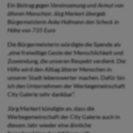
Ein Beitrag gegen Vereinsamung und Armut von
älteren Menschen: Jörg Markert übergab
Bürgermeisterin Anke Hofmann den Scheck in
Höhe von 735 Euro
Die Bürgermeisterin würdigte die Spende als
„eine freiwillige Geste der Menschlichkeit und
Zuwendung, die unseren Respekt verdient. Die
Hilfe wird den Alltag älterer Menschen in
unserer Stadt lebenswerter machen. Dafür bin
ich den Unternehmen der Werbegemeinschaft
City Galerie sehr dankbar“.
Jörg Markert kündigte an, dass die
Werbegemeinschaft der City Galerie auch in
diesem Jahr wieder eine ähnliche