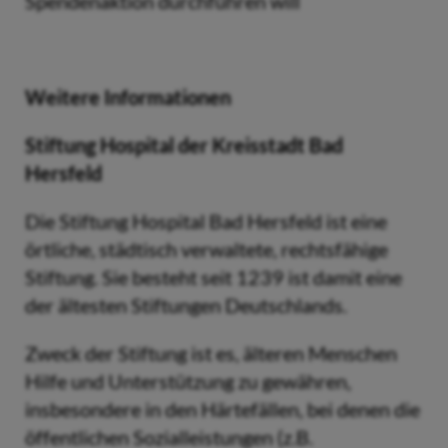
Spendenaktion durchführen will
Weitere Informationen
Stiftung Hospital der Kreisstadt Bad
Hersfeld
Die Stiftung Hospital Bad Hersfeld ist eine
örtliche, städtisch verwaltete, rechtsfähige
Stiftung. Sie besteht seit 1239 ist damit eine
der ältesten Stiftungen Deutschlands.
Zweck der Stiftung ist es, älteren Menschen
Hilfe und Unterstützung zu gewähren,
insbesondere in den Härtefällen, bei denen die
öffentlichen Sozialleistungen (z.B.