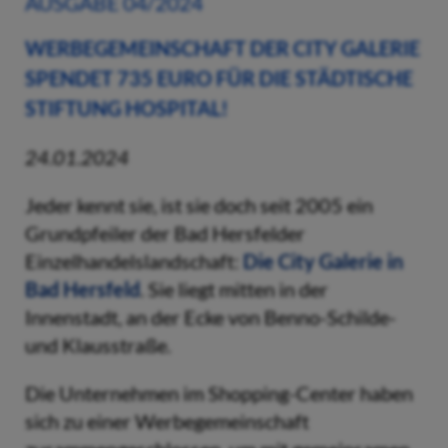
AUSGABE 04/2024
WERBEGEMEINSCHAFT DER CITY GALERIE
SPENDET 735 EURO FÜR DIE STÄDTISCHE
STIFTUNG HOSPITAL!
24.01.2024
Jeder kennt sie, ist sie doch seit 2005 ein
Grundpfeiler der Bad Hersfelder
Einzelhandelslandschaft:
Die City Galerie in
Bad Hersfeld
. Sie liegt mitten in der
Innenstadt, an der Ecke von Benno-Schilde-
und Klausstraße.
Die Unternehmen im Shopping-Center haben
sich zu einer Werbegemeinschaft