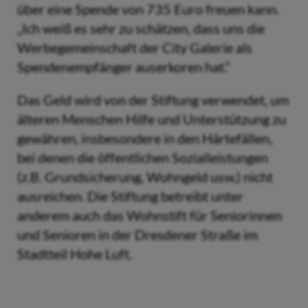
über eine Spende von 735 Euro freuen kann.
„Ich weiß es sehr zu schätzen, dass uns die
Werbegemeinschaft der City Galerie als
Spendenempfänger auserkoren hat.“
Das Geld wird von der Stiftung verwendet, um
älteren Menschen Hilfe und Unterstützung zu
gewähren, insbesondere in den Härtefällen,
bei denen die öffentlichen Sozialleistungen
(z.B. Grundsicherung, Wohngeld usw.) nicht
ausreichen. Die Stiftung betreibt unter
anderem auch das Wohnstift für Seniorinnen
und Senioren in der Dresdener Straße im
Stadtteil Hohe Luft.