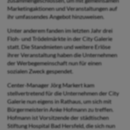
zusammengeschlossen, um mit gemeinsamen
Marketingaktionen und Veranstaltungen auf
ihr umfassendes Angebot hinzuweisen.
Unter anderem fanden im letzten Jahr drei
Floh- und Trödelmärkte in der City Galerie
statt. Die Standmieten und weitere Erlöse
ihrer Veranstaltung haben die Unternehmen
der Werbegemeinschaft nun für einen
sozialen Zweck gespendet.
Center-Manager Jörg Markert kam
stellvertretend für die Unternehmen der City
Galerie nun eigens in Rathaus, um sich mit
Bürgermeisterin Anke Hofmann zu treffen.
Hofmann ist Vorsitzende der städtischen
Stiftung Hospital Bad Hersfeld, die sich nun