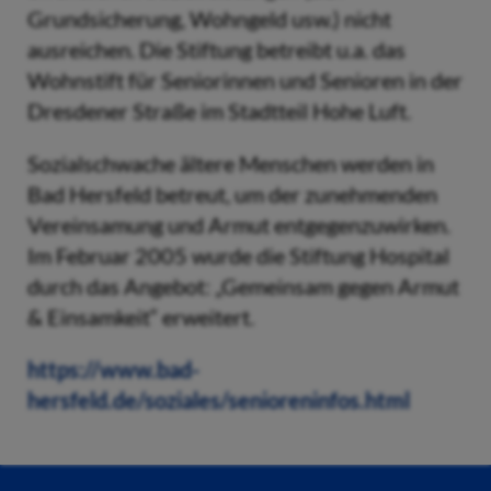
Grundsicherung, Wohngeld usw.) nicht
ausreichen. Die Stiftung betreibt u.a. das
Wohnstift für Seniorinnen und Senioren in der
Dresdener Straße im Stadtteil Hohe Luft.
Sozialschwache ältere Menschen werden in
Bad Hersfeld betreut, um der zunehmenden
Vereinsamung und Armut entgegenzuwirken.
Im Februar 2005 wurde die Stiftung Hospital
durch das Angebot: „Gemeinsam gegen Armut
& Einsamkeit“ erweitert.
https://www.bad-
hersfeld.de/soziales/senioreninfos.html