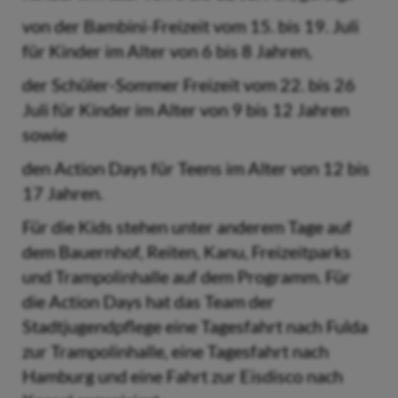
von der Bambini-Freizeit vom 15. bis 19. Juli
für Kinder im Alter von 6 bis 8 Jahren,
der Schüler-Sommer Freizeit vom 22. bis 26
Juli für Kinder im Alter von 9 bis 12 Jahren
sowie
den Action Days für Teens im Alter von 12 bis
17 Jahren.
Für die Kids stehen unter anderem Tage auf
dem Bauernhof, Reiten, Kanu, Freizeitparks
und Trampolinhalle auf dem Programm. Für
die Action Days hat das Team der
Stadtjugendpflege eine Tagesfahrt nach Fulda
zur Trampolinhalle, eine Tagesfahrt nach
Hamburg und eine Fahrt zur Eisdisco nach