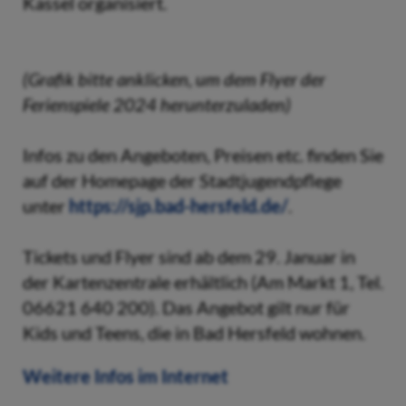
Kassel organisiert.
(Grafik bitte anklicken, um dem Flyer der
Ferienspiele 2024 herunterzuladen)
Infos zu den Angeboten, Preisen etc. finden Sie
auf der Homepage der Stadtjugendpflege
unter
https://sjp.bad-hersfeld.de/
.
Tickets und Flyer sind ab dem 29. Januar in
der Kartenzentrale erhältlich (Am Markt 1, Tel.
06621 640 200). Das Angebot gilt nur für
Kids und Teens, die in Bad Hersfeld wohnen.
Weitere Infos im Internet