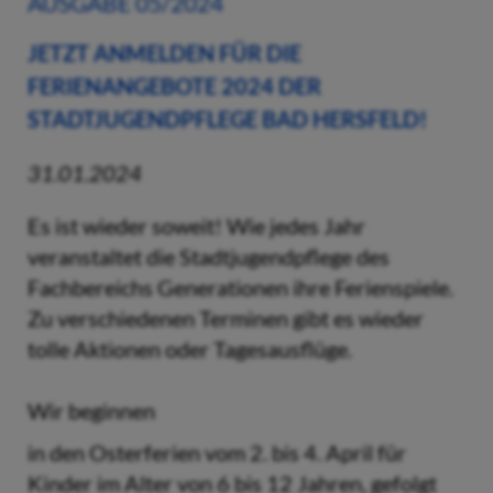
AUSGABE 05/2024
JETZT ANMELDEN FÜR DIE
FERIENANGEBOTE 2024 DER
STADTJUGENDPFLEGE BAD HERSFELD!
31.01.2024
Es ist wieder soweit! Wie jedes Jahr
veranstaltet die Stadtjugendpflege des
Fachbereichs Generationen ihre Ferienspiele.
Zu verschiedenen Terminen gibt es wieder
tolle Aktionen oder Tagesausflüge.
Wir beginnen
in den Osterferien vom 2. bis 4. April für
Kinder im Alter von 6 bis 12 Jahren, gefolgt