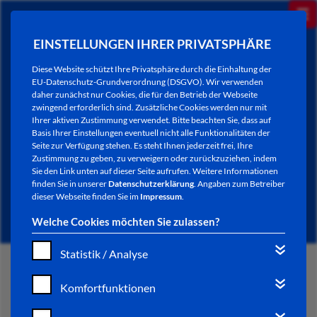
EINSTELLUNGEN IHRER PRIVATSPHÄRE
Diese Website schützt Ihre Privatsphäre durch die Einhaltung der
EU-Datenschutz-Grundverordnung (DSGVO). Wir verwenden
daher zunächst nur Cookies, die für den Betrieb der Webseite
zwingend erforderlich sind. Zusätzliche Cookies werden nur mit
Ihrer aktiven Zustimmung verwendet. Bitte beachten Sie, dass auf
Basis Ihrer Einstellungen eventuell nicht alle Funktionalitäten der
Seite zur Verfügung stehen. Es steht Ihnen jederzeit frei, Ihre
Zustimmung zu geben, zu verweigern oder zurückzuziehen, indem
Sie den Link unten auf dieser Seite aufrufen. Weitere Informationen
NEWSLETTER / CITY LETTER
finden Sie in unserer
Datenschutzerklärung
. Angaben zum Betreiber
dieser Webseite finden Sie im
Impressum
.
Welche Cookies möchten Sie zulassen?
Statistik / Analyse
START
Komfortfunktionen
BÜRGERSERVICE