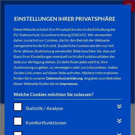
EINSTELLUNGEN IHRER PRIVATSPHÄRE
Diese Website schützt Ihre Privatsphäre durch die Einhaltung der
EU-Datenschutz-Grundverordnung (DSGVO). Wir verwenden
daher zunächst nur Cookies, die für den Betrieb der Webseite
zwingend erforderlich sind. Zusätzliche Cookies werden nur mit
Ihrer aktiven Zustimmung verwendet. Bitte beachten Sie, dass auf
Basis Ihrer Einstellungen eventuell nicht alle Funktionalitäten der
Seite zur Verfügung stehen. Es steht Ihnen jederzeit frei, Ihre
Zustimmung zu geben, zu verweigern oder zurückzuziehen, indem
Sie den Link unten auf dieser Seite aufrufen. Weitere Informationen
NEWSLETTER / CITY LETTER
finden Sie in unserer
Datenschutzerklärung
. Angaben zum Betreiber
dieser Webseite finden Sie im
Impressum
.
Welche Cookies möchten Sie zulassen?
Statistik / Analyse
START
Komfortfunktionen
BÜRGERSERVICE