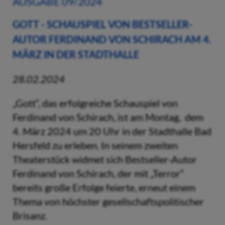
AUSGABE 09/2024
GOTT - SCHAUSPIEL VON BESTSELLER-
AUTOR FERDINAND VON SCHIRACH AM 4.
MÄRZ IN DER STADTHALLE
28.02.2024
„Gott“, das erfolgreiche Schauspiel von
Ferdinand von Schirach, ist am Montag, dem
4. März 2024 um 20 Uhr in der Stadthalle Bad
Hersfeld zu erleben. In seinem zweiten
Theaterstück widmet sich Bestseller-Autor
Ferdinand von Schirach, der mit „Terror“
bereits große Erfolge feierte, erneut einem
Thema von höchster gesellschaftspolitischer
Brisanz.