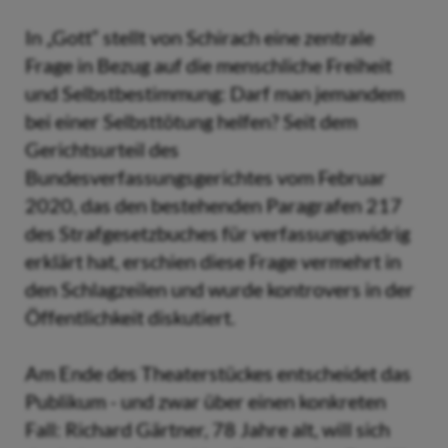
In „Gott“ stellt von Schirach eine zentrale
Frage in Bezug auf die menschliche Freiheit
und Selbstbestimmung: Darf man jemandem
bei einer Selbsttötung helfen? Seit dem
Gerichtsurteil des
Bundesverfassungsgerichtes vom Februar
2020, das den bestehenden Paragrafen 217
des Strafgesetzbuches für verfassungswidrig
erklärt hat, erschien diese Frage vermehrt in
den Schlagzeilen und wurde kontrovers in der
Öffentlichkeit diskutiert.
Am Ende des Theaterstückes entscheidet das
Publikum - und zwar über einen konkreten
Fall: Richard Gärtner, 78 Jahre alt, will sich