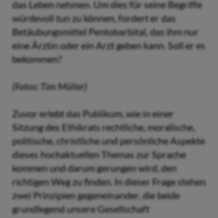
das Leben nehmen. Um dies für seine Begriffe
würdevoll tun zu können, fordert er das
Betäubungsmittel Pentobarbital, das ihm nur
eine Ärztin oder ein Arzt geben kann. Soll er es
bekommen?
(Fotos: Tim Müller)
Zuvor erlebt das Publikum, wie in einer
Sitzung des Ethikrats rechtliche, moralische,
politische, christliche und persönliche Aspekte
dieses hochaktuellen Themas zur Sprache
kommen und darum gerungen wird, den
richtigen Weg zu finden. In dieser Frage stehen
zwei Prinzipien gegeneinander, die beide
grundlegend unsere Gesellschaft