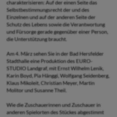
charakterisieren: Auf der einen Seite das
Selbstbestimmungsrecht der und des
Einzelnen und auf der anderen Seite der
Schutz des Lebens sowie die Verantwortung
und Fürsorge gerade gegenüber einer Person,
die Unterstützung braucht.
Am 4. März sehen Sie in der Bad Hersfelder
Stadthalle eine Produktion des EURO-
STUDIO Landgraf, mit Ernst Wilhelm Lenik,
Karin Boyd, Pia Hänggi, Wolfgang Seidenberg,
Klaus Mikoleit, Christian Meyer, Martin
Molitor und Susanne Theil.
Wie die Zuschauerinnen und Zuschauer in
anderen Spielorten des Stückes abgestimmt