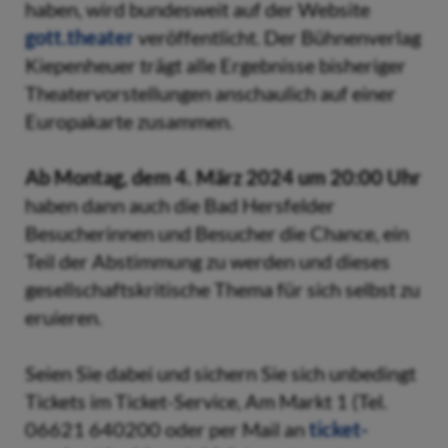
haben, wird bundesweit auf der Website
gott.theater
veröffentlicht. Der Bühnenverlag
Kiepenheuer trägt alle Ergebnisse bisheriger
Theatervorstellungen anschaulich auf einer
Europakarte zusammen.
Ab Montag, dem 4. März 2024 um 20:00 Uhr
haben dann auch die Bad Hersfelder
Besucherinnen und Besucher die Chance, ein
Teil der Abstimmung zu werden und dieses
gesellschaftskritische Thema für sich selbst zu
eruieren.
Seien Sie dabei und sichern Sie sich unbedingt
Tickets im Ticket-Service, Am Markt 1 (Tel.
06621 640200 oder per Mail an
ticket-