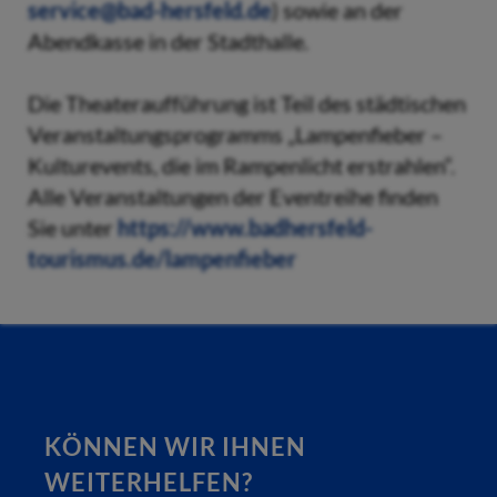
service@bad-hersfeld.de
) sowie an der
Abendkasse in der Stadthalle.
Die Theateraufführung ist Teil des städtischen
Veranstaltungsprogramms „Lampenfieber –
Kulturevents, die im Rampenlicht erstrahlen“.
Alle Veranstaltungen der Eventreihe finden
Sie unter
https://www.badhersfeld-
tourismus.de/lampenfieber
KÖNNEN WIR IHNEN
WEITERHELFEN?