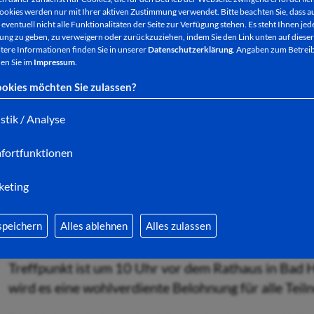
Bekannte Bad Hersfelder Gesichter aus Politik und
ookies werden nur mit Ihrer aktiven Zustimmung verwendet. Bitte beachten Sie, dass au
wenn es um Selbstdisziplin im Umgang mit Abfällen
eventuell nicht alle Funktionalitäten der Seite zur Verfügung stehen. Es steht Ihnen jede
ng zu geben, zu verweigern oder zurückzuziehen, indem Sie den Link unten auf dieser
tere Informationen finden Sie in unserer
Datenschutzerklärung
. Angaben zum Betreib
en Sie im
Impressum
.
Durch eine gemeinsame Reinigungsaktion am Samsta
okies möchten Sie zulassen?
Bewusstsein für die Umweltverschmutzung in der I
istik / Analyse
der Stadt in den Vorjahren waren durch die große B
fortfunktionen
Zu dieser Veranstaltung sind alle Bad Hersfelder 
eingeladen. Auch eine Beteiligung von Schülerinn
keting
freuen!
speichern
Alles ablehnen
Alles zulassen
Treffpunkt ist um 10 Uhr vor dem Rathaus in Bad 
wird es eine wohlverdiente Belohnung für alle Tei