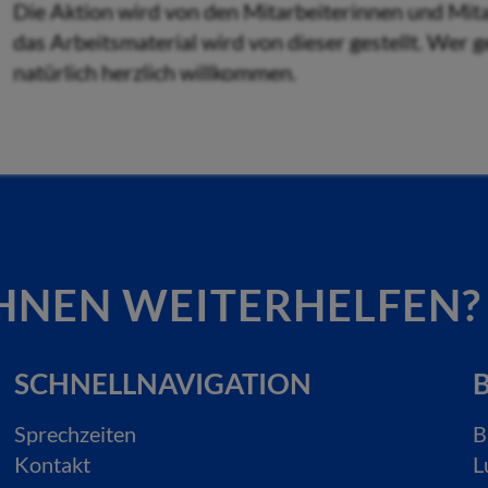
Die Aktion wird von den Mitarbeiterinnen und Mita
das Arbeitsmaterial wird von dieser gestellt. Wer 
natürlich herzlich willkommen.
HNEN WEITERHELFEN?
SCHNELLNAVIGATION
B
Sprechzeiten
B
Kontakt
L