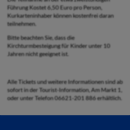
Führung Kostet 6,50 Euro pro Person,
Kurkarteninhaber können kostenfrei daran
teilnehmen.
Bitte beachten Sie, dass die
Kirchturmbesteigung für Kinder unter 10
Jahren nicht geeignet ist.
Alle Tickets und weitere Informationen sind ab
sofort in der Tourist-Information, Am Markt 1,
oder unter Telefon 06621-201 886 erhältlich.