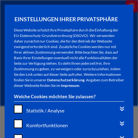
EINSTELLUNGEN IHRER PRIVATSPHÄRE
Diese Website schützt Ihre Privatsphäre durch die Einhaltung der
EU-Datenschutz-Grundverordnung (DSGVO). Wir verwenden
daher zunächst nur Cookies, die für den Betrieb der Webseite
zwingend erforderlich sind. Zusätzliche Cookies werden nur mit
Ihrer aktiven Zustimmung verwendet. Bitte beachten Sie, dass auf
Basis Ihrer Einstellungen eventuell nicht alle Funktionalitäten der
Seite zur Verfügung stehen. Es steht Ihnen jederzeit frei, Ihre
Zustimmung zu geben, zu verweigern oder zurückzuziehen, indem
Sie den Link unten auf dieser Seite aufrufen. Weitere Informationen
NEWSLETTER / CITY LETTER
finden Sie in unserer
Datenschutzerklärung
. Angaben zum Betreiber
dieser Webseite finden Sie im
Impressum
.
Welche Cookies möchten Sie zulassen?
Statistik / Analyse
START
Komfortfunktionen
BÜRGERSERVICE