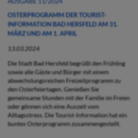
AUSGABE 11/2024
OSTERPROGRAMM DER TOURIST-
INFORMATION BAD HERSFELD AM 31.
MÄRZ UND AM 1. APRIL
13.03.2024
Die Stadt Bad Hersfeld begrüßt den Frühling
sowie alle Gäste und Bürger mit einem
abwechslungsreichen Freizeitprogramm zu
den Osterfeiertagen. Genießen Sie
gemeinsame Stunden mit der Familie im Freien
oder gönnen sich eine Auszeit vom
Alltagsstress. Die Tourist-Information hat ein
buntes Osterprogramm zusammengestellt.