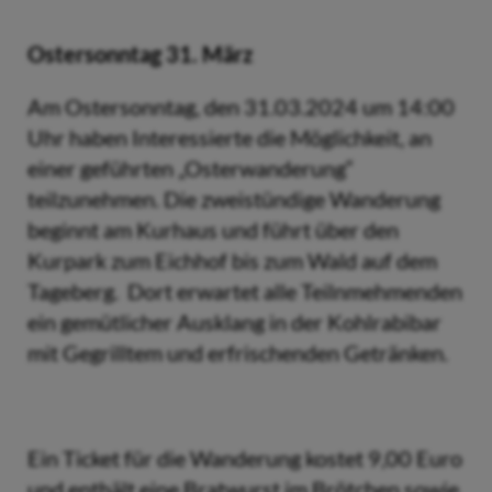
Ostersonntag 31. März
Am Ostersonntag, den 31.03.2024 um 14:00
Uhr haben Interessierte die Möglichkeit, an
einer geführten „Osterwanderung“
teilzunehmen. Die zweistündige Wanderung
beginnt am Kurhaus und führt über den
Kurpark zum Eichhof bis zum Wald auf dem
Tageberg. Dort erwartet alle Teilnmehmenden
ein gemütlicher Ausklang in der Kohlrabibar
mit Gegrilltem und erfrischenden Getränken.
Ein Ticket für die Wanderung kostet 9,00 Euro
und enthält eine Bratwurst im Brötchen sowie