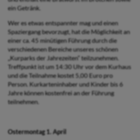
ein Getränk.
Wer es etwas entspannter mag und einen
Spaziergang bevorzugt, hat die Möglichkeit an
einer ca. 45 minütigen Führung durch die
verschiedenen Bereiche unseres schönen
„Kurparks der Jahrezeiten“ teilzunehmen.
Treffpunkt ist um 14:30 Uhr vor dem Kurhaus
und die Teilnahme kostet 5,00 Euro pro
Person. Kurkarteninhaber und Kinder bis 6
Jahre können kostenfrei an der Führung
teilnehmen.
Ostermontag 1. April