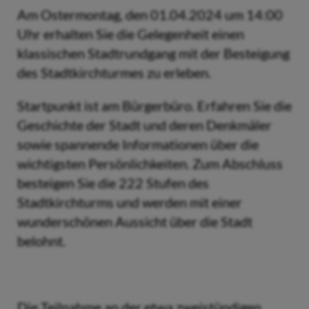
Am Ostermontag, den 01.04.2024 um 14:00
Uhr erhalten Sie die Gelegenheit einen
klassischen Stadtrundgang mit der Besteigung
des Stadtkirchturmes zu erleben.
Startpunkt ist am Bürgerbüro. Erfahren Sie die
Geschichte der Stadt und deren Denkmäler
sowie spannende Informationen über die
wichtigsten Persönlichkeiten. Zum Abschluss
besteigen Sie die 222 Stufen des
Stadtkirchturms und werden mit einer
wunderschönen Aussicht über die Stadt
belohnt.
Die Teilnahme an der etwa zweistündigen