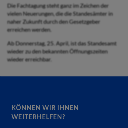
Die Fachtagung steht ganz im Zeichen der
vielen Neuerungen, die die Standesämter in
naher Zukunft durch den Gesetzgeber
erreichen werden.
Ab Donnerstag, 25. April, ist das Standesamt
wieder zu den bekannten Öffnungszeiten
wieder erreichbar.
KÖNNEN WIR IHNEN
WEITERHELFEN?