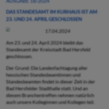
AUSGABE 16/2024
DAS STANDESAMT IM KURHAUS IST AM
23. UND 24. APRIL GESCHLOSSEN
17.04.2024
Am 23. und 24. April 2024 bleibt das
Standesamt der Kreisstadt Bad Hersfeld
geschlossen.
Der Grund: Die Landesfachtagung aller
hessischen Standesbeamtinnen und
Standesbeamten findet in dieser Zeit in der
Bad Hersfelder Stadthalle statt. Und an
diesem Branchentreffen nehmen natürlich
auch unsere Kolleginnen und Kollegen teil.