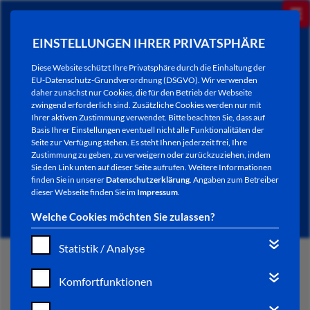
EINSTELLUNGEN IHRER PRIVATSPHÄRE
Diese Website schützt Ihre Privatsphäre durch die Einhaltung der
EU-Datenschutz-Grundverordnung (DSGVO). Wir verwenden
daher zunächst nur Cookies, die für den Betrieb der Webseite
zwingend erforderlich sind. Zusätzliche Cookies werden nur mit
Ihrer aktiven Zustimmung verwendet. Bitte beachten Sie, dass auf
Basis Ihrer Einstellungen eventuell nicht alle Funktionalitäten der
Seite zur Verfügung stehen. Es steht Ihnen jederzeit frei, Ihre
Zustimmung zu geben, zu verweigern oder zurückzuziehen, indem
Sie den Link unten auf dieser Seite aufrufen. Weitere Informationen
NEWSLETTER / CITY LETTER
finden Sie in unserer
Datenschutzerklärung
. Angaben zum Betreiber
dieser Webseite finden Sie im
Impressum
.
Welche Cookies möchten Sie zulassen?
Statistik / Analyse
START
Komfortfunktionen
BÜRGERSERVICE