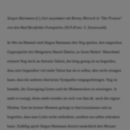
J
ürgen Hartmann (l.), hier zusammen mit Ronny Miersch in "Der Prozess"
von den Bad Hersfelder Festspielen 2019 (Foto: S. Sennewald)
In Wie im Himmel wird Jürgen Hartmann den Stig spielen, den tragischen
Gegenspieler des Dirigenten Daniel Daréus, so Joern Hinkel: Manchmal
erinnert Stig mich an Antonio Salieri, der klug genug ist zu begreifen,
dass sein Gegenüber viel mehr Talent hat als er selbst, aber nicht ertragen
kann, dass die anderen ihm keine Sympathie entgegenbringen. Stig ist
bemüht, die Zuneigung Gottes und der Mitmenschen zu erzwingen. Je
mehr er zwingt, desto mehr wenden sie sich von ihm ab: auch die eigene
Ehefrau. Erst im letzten Moment gelingt es ihm loszulassen und zu
begreifen, dass man Liebe nicht einfordern, sondern nur selbst schenken
kann. Zufällig spielt Jürgen Hartmann derzeit tatsächlich den Mozart-