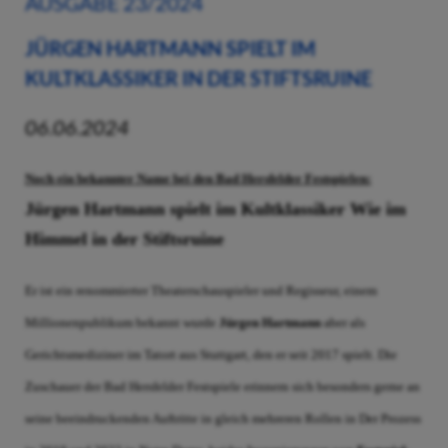
AUSGABE 23/2024
JÜRGEN HARTMANN SPIELT IM
KULTKLASSIKER
IN DER STIFTSRUINE
06.06.2024
Noch ein bekannter Name bei den Bad Hersfelder Festspielen:
Jürgen Hartmann spielt im Kultklassiker Wie im
Himmel in der Stiftsruine
Er ist ein renommierter Theaterschauspieler und Regisseur, einem
Millionenpublikum bekannt wurde
Jürgen Hartmann
aber als
Gerichtsmediziner im Tatort aus Stuttgart, den er seit 2017 spielt. Die
Zuschauer der Bad Hersfelder Festspiele erinnern sich besonders gerne an
seine beeindruckenden Auftritte in gleich mehreren Rollen in Der Prozess