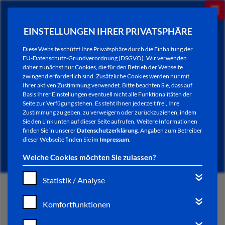
EINSTELLUNGEN IHRER PRIVATSPHÄRE
Diese Website schützt Ihre Privatsphäre durch die Einhaltung der
EU-Datenschutz-Grundverordnung (DSGVO). Wir verwenden
daher zunächst nur Cookies, die für den Betrieb der Webseite
zwingend erforderlich sind. Zusätzliche Cookies werden nur mit
Ihrer aktiven Zustimmung verwendet. Bitte beachten Sie, dass auf
Basis Ihrer Einstellungen eventuell nicht alle Funktionalitäten der
Seite zur Verfügung stehen. Es steht Ihnen jederzeit frei, Ihre
Zustimmung zu geben, zu verweigern oder zurückzuziehen, indem
Sie den Link unten auf dieser Seite aufrufen. Weitere Informationen
NEWSLETTER / CITY LETTER
finden Sie in unserer
Datenschutzerklärung
. Angaben zum Betreiber
dieser Webseite finden Sie im
Impressum
.
Welche Cookies möchten Sie zulassen?
Statistik / Analyse
START
Komfortfunktionen
BÜRGERSERVICE