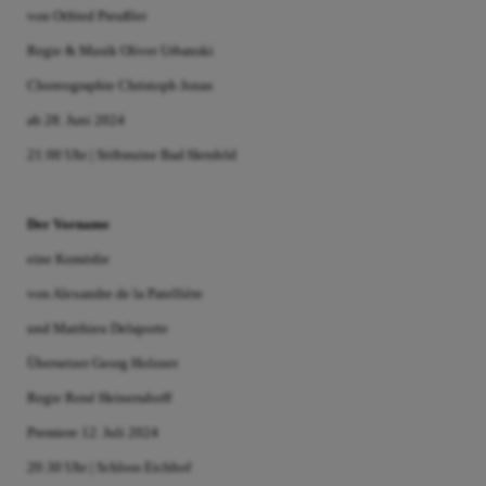
von Otfried Preußler
Regie & Musik Oliver Urbanski
Choreographie Christoph Jonas
ab 28. Juni 2024
21:00 Uhr | Stiftsruine Bad Hersfeld
Der Vorname
eine Komödie
von Alexandre de la Patellière
und Matthieu Delaporte
Übersetzer Georg Holzner
Regie René Heinersdorff
Premiere 12. Juli 2024
20:30 Uhr | Schloss Eichhof