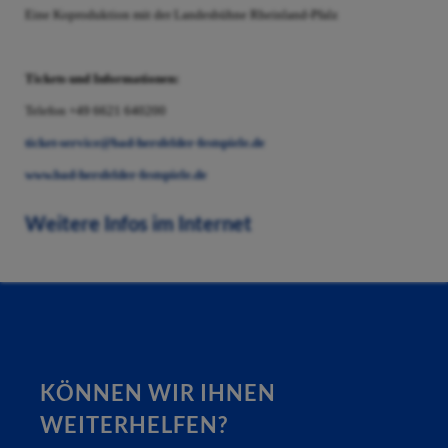
Eine Koproduktion mit der Landesbühne Rheinland-Pfalz
Tickets und Informationen:
Telefon +49 6621 640200
ticket-service@bad-hersfelder-festspiele.de
www.bad-hersfelder-festspiele.de
Weitere Infos im Internet
KÖNNEN WIR IHNEN
WEITERHELFEN?