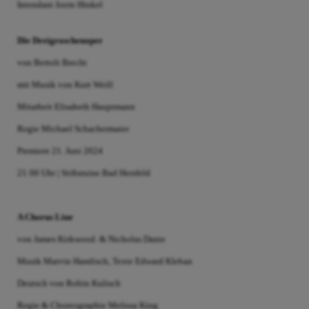
Intendant Joern Hinkel
Die Dreigroschenoper
von Bertolt Brecht
mit Musik von Kurt Weill
Mitarbeit Elisabeth Hauptmann
Regie Michael Schachermaier
Premiere 21. Juni 2024
21:00 Uhr | Stiftsruine Bad Hersfeld
A Chorus Line
von James Kirkwood. & Nicholas Dante
Musik Marvin Hamlisch, Texte Edward Kleban
Deutsch von Robin Kulisch
Regie & Choreographie Melissa King