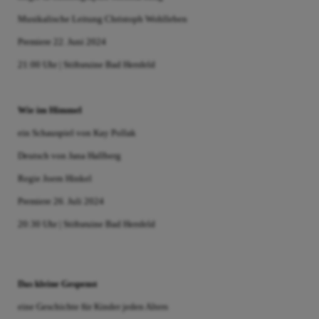
Musikalische Leitung Christoph Wohlleben
Premiere 22. Juni 2024
21:00 Uhr | Stiftsruine Bad Hersfeld
Wie im Himmel
ein Schauspiel von Kay Pollak
Deutsch von Jana Hallberg
Regie Joern Hinkel
Premiere 26. Juli 2024
20:30 Uhr | Stiftsruine Bad Hersfeld
Das kleine Gespenst
eine Geschichte für Kinder jeden Alters