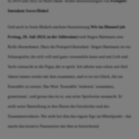
in 2019 und 2022 in Notre Dame  beides Inszenierungen von
Festspiel-
Intendant Joern Hinkel
.
Und auch in Joern Hinkels nächster Inszenierung
Wie im Himmel (ab
Freitag, 26. Juli 2024, in der Stiftsruine)
wird Jürgen Hartmann eine
Rolle übernehmen. Dazu der Festspiel-Intendant: Jürgen Hartmann ist ein
Schauspieler, der sich voll und ganz verwandeln kann und mit Leib und
Seele eintaucht in die Figur, die er spielt. Ich arbeite nun schon seit fünf
Jahren immer wieder mit ihm zusammen, und es ist ein Glück, ihn im
Ensemble zu wissen. Das Wort `Ensemble´ bedeutet `zusammen,
gemeinsam´, und genau das ist es, was seine Spielweise ausmacht. Er
stellt seine Darstellung in den Dienst der Geschichte und des
Zusammenwirkens. Nie steht bei ihm das eigene Ego im Mittelpunkt - das
macht das kreative Fantasieren mit ihm so bereichernd.