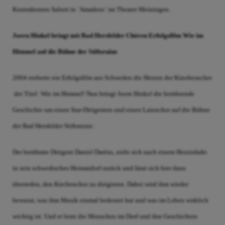
Kontrahenten Salieri in `Amadeus´ im Theater Meiningen.
Joern Hinkel bringt mit Bad Hersfelder Chören Erfolgsfilm Wie im
Himmel auf die Bühne der Stiftsruine
2004 eroberte ein Erfolgsfilm aus Schweden die Herzen der Kinobesucher
 der Titel: Wie im Himmel! Nun bringt Joern Hinkel die berührende
Geschichte um einen Star-Dirigenten und einen Laienchor auf die Bühne
der Bad Hersfelder Stiftsruine:
Der berühmte Dirigent Daniel Daréus, zieht sich nach einem Herzinfarkt
in sein schwedisches Heimatdorf zurück und lässt sich hier dazu
überreden, den Kirchenchor zu dirigieren. Dabei wird ihm wieder
bewusst, was ihm Musik einmal bedeutet hat und was im Leben wirklich
wichtig ist. Und er lernt die Menschen im Dorf und ihre Geschichten