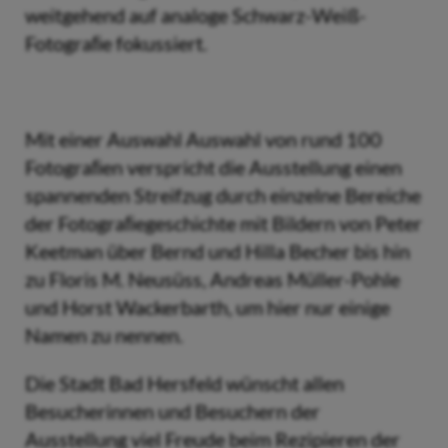
weitgehend auf analoge Schwarz-Weiß-
Fotograﬁe fokussiert.
Mit einer Auswahl Auswahl von rund 100
Fotograﬁen verspricht die Ausstellung einen
spannenden Streifzug durch einzelne Bereiche
der Fotograﬁegeschichte mit Bildern von Peter
Keetman über Bernd und Hilla Becher bis hin
zu Floris M. Neusüss, Andreas Müller-Pohle
und Horst Wackerbarth, um hier nur einige
Namen zu nennen.
Die Stadt Bad Hersfeld wünscht allen
Besucherinnen und Besuchern der
Ausstellung viel Freude beim Rezipieren der