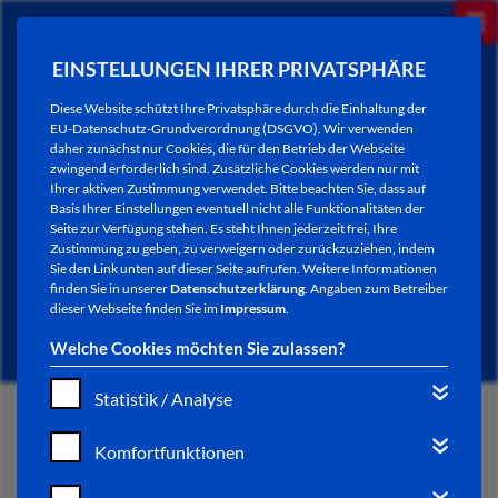
EINSTELLUNGEN IHRER PRIVATSPHÄRE
Diese Website schützt Ihre Privatsphäre durch die Einhaltung der
EU-Datenschutz-Grundverordnung (DSGVO). Wir verwenden
daher zunächst nur Cookies, die für den Betrieb der Webseite
zwingend erforderlich sind. Zusätzliche Cookies werden nur mit
Ihrer aktiven Zustimmung verwendet. Bitte beachten Sie, dass auf
Basis Ihrer Einstellungen eventuell nicht alle Funktionalitäten der
Seite zur Verfügung stehen. Es steht Ihnen jederzeit frei, Ihre
Zustimmung zu geben, zu verweigern oder zurückzuziehen, indem
Sie den Link unten auf dieser Seite aufrufen. Weitere Informationen
NEWSLETTER / CITY LETTER
finden Sie in unserer
Datenschutzerklärung
. Angaben zum Betreiber
dieser Webseite finden Sie im
Impressum
.
Welche Cookies möchten Sie zulassen?
Statistik / Analyse
START
Komfortfunktionen
BÜRGERSERVICE