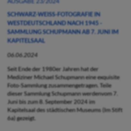
AUSGABE 23/2024
SCHWARZ-WEISS-FOTOGRAFIE IN WE
STDEUTSCHLAND NACH 1945 - SA
MMLUNG SCHUPMANN AB 7. JUNI IM KA
PITELSAAL
06.06.2024
Seit Ende der 1980er Jahren hat der
Mediziner Michael Schupmann eine exquisite
Foto-Sammlung zusammengetragen. Teile
dieser Sammlung Schupmann werdenvom 7.
Juni bis zum 8. September 2024 im
Kapitelsaal des städtischen Museums (Im Stift
6a) gezeigt.