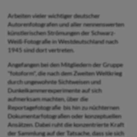
Arbeiten vieler wichtiger deutscher
Autorenfotografen und aller nennenswerten
künstlerischen Strömungen der Schwarz-
Weiß-Fotograﬁe in Westdeutschland nach
1945 sind dort vertreten.
Angefangen bei den Mitgliedern der Gruppe
"fotoform", die nach dem Zweiten Weltkrieg
durch ungewohnte Sichtweisen und
Dunkelkammerexperimente auf sich
aufmerksam machten, über die
Reportagefotograﬁe bis hin zu nüchternen
Dokumentarfotograﬁen oder konzeptuellen
Ansätzen. Dabei ruht die konzentrierte Kraft
der Sammlung auf der Tatsache, dass sie sich