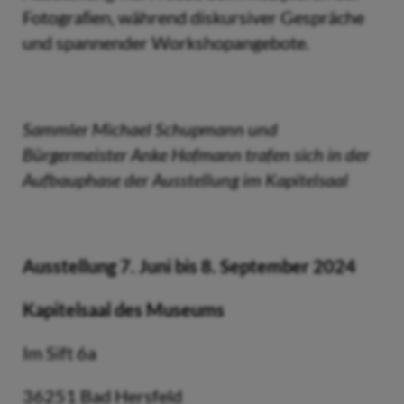
Fotograﬁen, während diskursiver Gespräche
und spannender Workshopangebote.
Sammler Michael Schupmann und
Bürgermeister Anke Hofmann trafen sich in der
Aufbauphase der Ausstellung im Kapitelsaal
Ausstellung 7. Juni bis 8. September 2024
Kapitelsaal des Museums
Im Sift 6a
36251 Bad Hersfeld