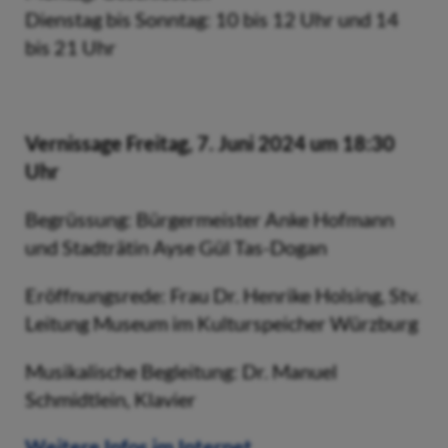
Dienstag bis Sonntag: 10 bis 12 Uhr und 14
bis 21 Uhr
Vernissage Freitag, 7. Juni 2024 um 18:30
Uhr
Begrüssung: Bürgermeister Anke Hofmann
und Stadträtin Ayse Gül Tas-Dogan
Eröffnungsrede: Frau Dr. Henrike Holsing, Stv.
Leitung Museum im Kulturspeicher Würzburg
Musikalische Begleitung: Dr. Manuel
Schmidtlein, Klavier
Weitere Infos im Internet