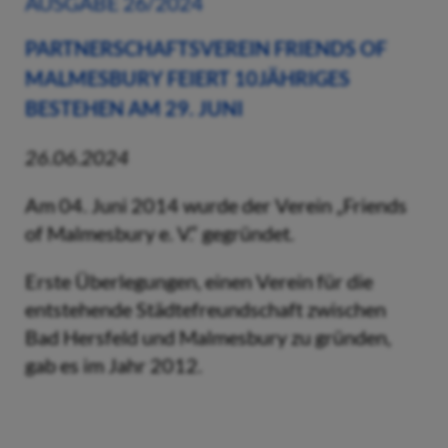
AUSGABE 26/2024
PARTNERSCHAFTSVEREIN FRIENDS OF
MALMESBURY FEIERT 10JÄHRIGES
BESTEHEN AM 29. JUNI
26.06.2024
Am 04. Juni 2014 wurde der Verein „Friends
of Malmesbury e. V.“ gegründet.
Erste Überlegungen, einen Verein für die
entstehende Städtefreundschaft zwischen
Bad Hersfeld und Malmesbury zu gründen,
gab es im Jahr 2012.