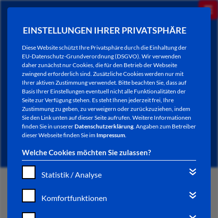
EINSTELLUNGEN IHRER PRIVATSPHÄRE
Diese Website schützt Ihre Privatsphäre durch die Einhaltung der
EU-Datenschutz-Grundverordnung (DSGVO). Wir verwenden
daher zunächst nur Cookies, die für den Betrieb der Webseite
zwingend erforderlich sind. Zusätzliche Cookies werden nur mit
Ihrer aktiven Zustimmung verwendet. Bitte beachten Sie, dass auf
Basis Ihrer Einstellungen eventuell nicht alle Funktionalitäten der
Seite zur Verfügung stehen. Es steht Ihnen jederzeit frei, Ihre
Zustimmung zu geben, zu verweigern oder zurückzuziehen, indem
Sie den Link unten auf dieser Seite aufrufen. Weitere Informationen
NEWSLETTER / CITY LETTER
finden Sie in unserer
Datenschutzerklärung
. Angaben zum Betreiber
dieser Webseite finden Sie im
Impressum
.
Welche Cookies möchten Sie zulassen?
Statistik / Analyse
START
Komfortfunktionen
BÜRGERSERVICE