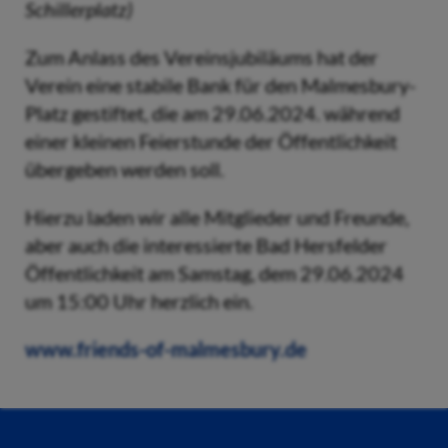
Schillerplatz)
Zum Anlass des Vereinsjubiläums hat der
Verein eine stabile Bank für den Malmesbury-
Platz gestiftet, die am 29.06.2024. während
einer kleinen Feierstunde der Öffentlichkeit
übergeben werden soll.
Hierzu laden wir alle Mitglieder und Freunde,
aber auch die interessierte Bad Hersfelder
Öffentlichkeit am Samstag, dem 29.06.2024
um 15:00 Uhr herzlich ein.
www.friends-of-malmesbury.de