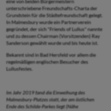
eine von beiden Bürgermeistern
unterschriebene Freundschafts-Charta der
Grundstein für die Städtefreundschaft gelegt.
In Malmesbury wurde ein Partnerverein
gegründet, der sich "Friends of Lullus" nannte
und zu dessen Chairman (Vorsitzenden) Ray
Sanderson gewählt wurde und bis heute ist.
Bekannt sind in Bad Hersfeld vor allem die
regelmäßigen englischen Besucher des
Lullusfestes.
Im Jahr 2019 fand die Einweihung des
Malmesbury-Platzes statt, der am östlichen
Ende des Schilde-Parkes liegt (Nähe