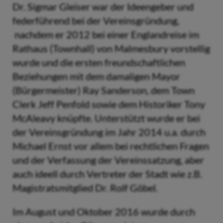
Dr. Sigmar Gleiser war der Ideengeber und
federführend bei der Vereinsgründung,
nachdem er 2012 bei einer Englandreise im
Rathaus (Townhall) von Malmesbury vorstellig
wurde und die ersten freundschaftlichen
Beziehungen mit dem damaligen Mayor
(Bürgermeister) Ray Sanderson, dem Town
Clerk Jeff Penfold sowie dem Historiker Tony
McAleavy knüpfte. Unterstützt wurde er bei
der Vereinsgründung im Jahr 2014 u.a. durch
Michael Ernst vor allem bei rechtlichen Fragen
und der Verfassung der Vereinssatzung, aber
auch ideell durch Vertreter der Stadt wie z.B.
Magistratsmitglied Dr. Rolf Göbel.
Im August und Oktober 2016 wurde durch