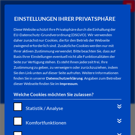
EINSTELLUNGEN IHRER PRIVATSPHÄRE
Diese Website schützt Ihre Privatsphäre durch die Einhaltung der
EU-Datenschutz-Grundverordnung (DSGVO). Wir verwenden
daher zunächst nur Cookies, die für den Betrieb der Webseite
zwingend erforderlich sind. Zusätzliche Cookies werden nur mit
Ihrer aktiven Zustimmung verwendet. Bitte beachten Sie, dass auf
Basis Ihrer Einstellungen eventuell nicht alle Funktionalitäten der
Seite zur Verfügung stehen. Es steht Ihnen jederzeit frei, Ihre
Zustimmung zu geben, zu verweigern oder zurückzuziehen, indem
Sie den Link unten auf dieser Seite aufrufen. Weitere Informationen
NEWSLETTER / CITY LETTER
finden Sie in unserer
Datenschutzerklärung
. Angaben zum Betreiber
dieser Webseite finden Sie im
Impressum
.
Welche Cookies möchten Sie zulassen?
Statistik / Analyse
START
Komfortfunktionen
BÜRGERSERVICE