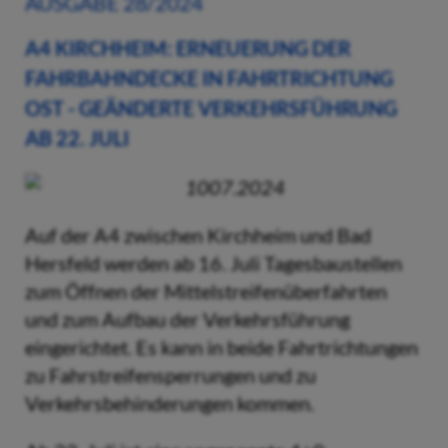
AUSGABE 28/2024
A4 KIRCHHEIM: ERNEUERUNG DER
FAHRBAHNDECKE IN FAHRTRICHTUNG
OST - GEÄNDERTE VERKEHRSFÜHRUNG
AB 22. JULI
1007.2024
Auf der A4 zwischen Kirchheim und Bad
Hersfeld werden ab 16. Juli Tagesbaustellen
zum Öffnen der Mittelstreifenüberfahrten
und zum Aufbau der Verkehrsführung
eingerichtet. Es kann in beide Fahrtrichtungen
zu Fahrstreifensperrungen und zu
Verkehrsbehinderungen kommen.