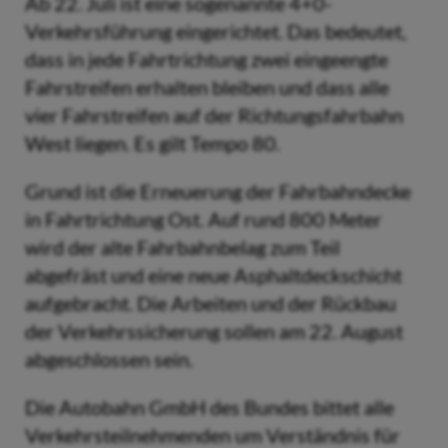
Ab 22. Juli ist eine sogenannte 4+0-
Verkehrsführung eingerichtet. Das bedeutet,
dass in jede Fahrtrichtung zwei eingeengte
Fahrstreifen erhalten bleiben und dass alle
vier Fahrstreifen auf der Richtungsfahrbahn
West liegen. Es gilt Tempo 80.
Grund ist die Erneuerung der Fahrbahndecke
in Fahrtrichtung Ost. Auf rund 800 Meter
wird der alte Fahrbahnbelag zum Teil
abgefräst und eine neue Asphaltdeckschicht
aufgebracht. Die Arbeiten und der Rückbau
der Verkehrssicherung sollen am 22. August
abgeschlossen sein.
Die Autobahn GmbH des Bundes bittet alle
Verkehrsteilnehmenden um Verständnis für