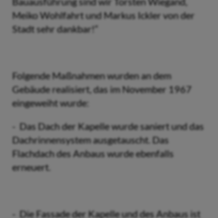
Bauausführung sind wir Torsten Wiegand,
Meiko Wohlfahrt und Markus Ickler von der
Stadt sehr dankbar!“
Folgende Maßnahmen wurden an dem
Gebäude realisiert, das im November 1967
eingeweiht wurde:
- Das Dach der Kapelle wurde saniert und das
Dachrinnensystem ausgetauscht. Das
Flachdach des Anbaus wurde ebenfalls
erneuert.
- Die Fassade der Kapelle und des Anbaus ist