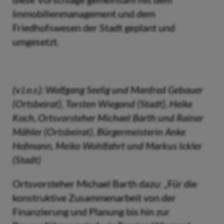
Immobilienmanagement und dem
Friedhofswesen der Stadt geplant und
umgesetzt.
(v.l.n.r.): Wolfgang Seelig und Manfred Gebauer
(Ortsbeirat), Torsten Wiegand (Stadt), Heike
Koch, Ortsvorsteher Michael Barth und Rainer
Mähler (Ortsbeirat), Bürgermeisterin Anke
Hofmann, Meiko Wohlfahrt und Markus Ickler
(Stadt)
Ortsvorsteher Michael Barth dazu: „Für die
konstruktive Zusammenarbeit von der
Finanzierung und Planung bis hin zur