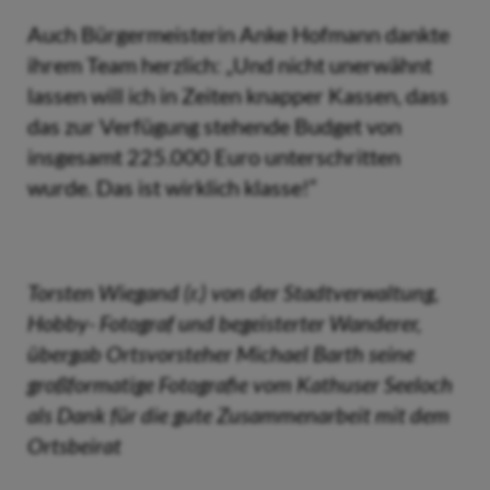
Auch Bürgermeisterin Anke Hofmann dankte
ihrem Team herzlich: „Und nicht unerwähnt
lassen will ich in Zeiten knapper Kassen, dass
das zur Verfügung stehende Budget von
insgesamt 225.000 Euro unterschritten
wurde. Das ist wirklich klasse!“
Torsten Wiegand (r.) von der Stadtverwaltung,
Hobby- Fotograf und begeisterter Wanderer,
übergab Ortsvorsteher Michael Barth seine
großformatige Fotografie vom Kathuser Seeloch
als Dank für die gute Zusammenarbeit mit dem
Ortsbeirat