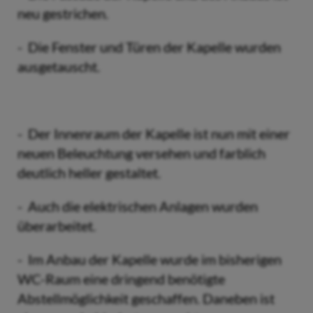
neu gestrichen.
- Die Fenster und Türen der Kapelle wurden
ausgetauscht.
- Der Innenraum der Kapelle ist nun mit einer
neuen Beleuchtung versehen und farblich
deutlich heller gestaltet.
- Auch die elektrischen Anlagen wurden
überarbeitet.
- Im Anbau der Kapelle wurde im bisherigen
WC-Raum eine dringend benötigte
Abstellmöglichkeit geschaffen. Daneben ist