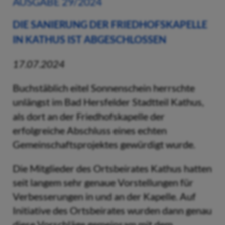
AUSGABE 29/2024
DIE SANIERUNG DER FRIEDHOFSKAPELLE
IN KATHUS IST ABGESCHLOSSEN
17.07.2024
Buchstäblich eitel Sonnenschein herrschte
unlängst im Bad Hersfelder Stadtteil Kathus,
als dort an der Friedhofskapelle der
erfolgreiche Abschluss eines echten
Gemeinschaftsprojektes gewürdigt wurde.
Die Mitglieder des Ortsbeirates Kathus hatten
seit langem sehr genaue Vorstellungen für
Verbesserungen in und an der Kapelle. Auf
Initiative des Ortsbeirates wurden dann genau
diese Vorschläge gemeinsam mit dem