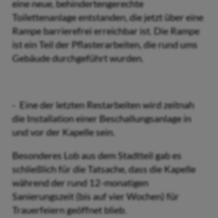
eine neue, behindertengerechte
Toilettenanlage entstanden, die jetzt über eine
Rampe barrierefrei erreichbar ist. Die Rampe
ist ein Teil der Pflasterarbeiten, die rund ums
Gebäude durchgeführt wurden.
- Eine der letzten Restarbeiten wird zeitnah
die Installation einer Beschallungsanlage in
und vor der Kapelle sein.
Besonderes Lob aus dem Stadtteil gab es
schließlich für die Tatsache, dass die Kapelle
während der rund 12-monatigen
Sanierungszeit (bis auf vier Wochen) für
Trauerfeiern geöffnet blieb.