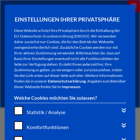
EINSTELLUNGEN IHRER PRIVATSPHÄRE
Diese Website schützt Ihre Privatsphäre durch die Einhaltung der
EU-Datenschutz-Grundverordnung (DSGVO). Wir verwenden
daher zunächst nur Cookies, die für den Betrieb der Webseite
zwingend erforderlich sind. Zusätzliche Cookies werden nur mit
Ihrer aktiven Zustimmung verwendet. Bitte beachten Sie, dass auf
Basis Ihrer Einstellungen eventuell nicht alle Funktionalitäten der
Seite zur Verfügung stehen. Es steht Ihnen jederzeit frei, Ihre
Zustimmung zu geben, zu verweigern oder zurückzuziehen, indem
Sie den Link unten auf dieser Seite aufrufen. Weitere Informationen
NEWSLETTER / CITY LETTER
finden Sie in unserer
Datenschutzerklärung
. Angaben zum Betreiber
dieser Webseite finden Sie im
Impressum
.
Welche Cookies möchten Sie zulassen?
Statistik / Analyse
START
Komfortfunktionen
BÜRGERSERVICE