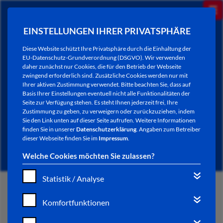
EINSTELLUNGEN IHRER PRIVATSPHÄRE
Diese Website schützt Ihre Privatsphäre durch die Einhaltung der
EU-Datenschutz-Grundverordnung (DSGVO). Wir verwenden
daher zunächst nur Cookies, die für den Betrieb der Webseite
zwingend erforderlich sind. Zusätzliche Cookies werden nur mit
Ihrer aktiven Zustimmung verwendet. Bitte beachten Sie, dass auf
Basis Ihrer Einstellungen eventuell nicht alle Funktionalitäten der
Seite zur Verfügung stehen. Es steht Ihnen jederzeit frei, Ihre
Zustimmung zu geben, zu verweigern oder zurückzuziehen, indem
Sie den Link unten auf dieser Seite aufrufen. Weitere Informationen
NEWSLETTER / CITY LETTER
finden Sie in unserer
Datenschutzerklärung
. Angaben zum Betreiber
dieser Webseite finden Sie im
Impressum
.
Welche Cookies möchten Sie zulassen?
Statistik / Analyse
START
Komfortfunktionen
BÜRGERSERVICE