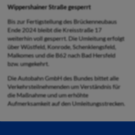
Wippershainer Straße gesperrt
Bis zur Fertigstellung des Brückenneubaus
Ende 2024 bleibt die Kreisstraße 17
weiterhin voll gesperrt. Die Umleitung erfolgt
über Wüstfeld, Konrode, Schenklengsfeld,
Malkomes und die B62 nach Bad Hersfeld
bzw. umgekehrt.
Die Autobahn GmbH des Bundes bittet alle
Verkehrsteilnehmenden um Verständnis für
die Maßnahme und um erhöhte
Aufmerksamkeit auf den Umleitungsstrecken.