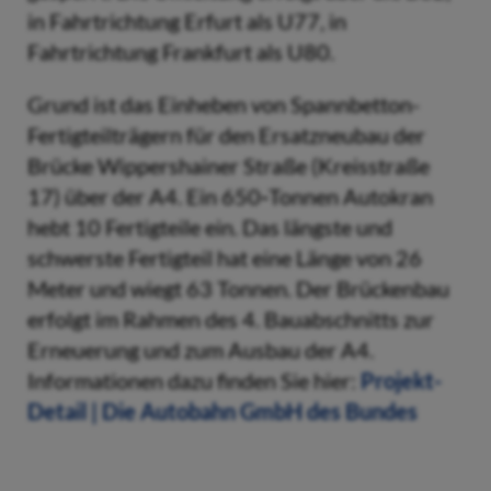
in Fahrtrichtung Erfurt als U77, in
Fahrtrichtung Frankfurt als U80.
Grund ist das Einheben von Spannbetton-
Fertigteilträgern für den Ersatzneubau der
Brücke Wippershainer Straße (Kreisstraße
17) über der A4. Ein 650
-
Tonnen Autokran
hebt 10 Fertigteile ein. Das längste und
schwerste Fertigteil hat eine Länge von 26
Meter und wiegt 63 Tonnen. Der Brückenbau
erfolgt im Rahmen des 4. Bauabschnitts zur
Erneuerung und zum Ausbau der A4.
Informationen dazu finden Sie hier:
Projekt-
Detail | Die Autobahn GmbH des Bundes