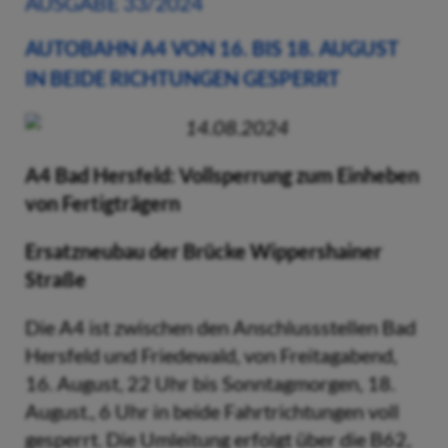
AUSGABE 33/2024
AUTOBAHN A4 VON 16. BIS 18. AUGUST
IN BEIDE RICHTUNGEN GESPERRT
14.08.2024
A4
Bad Hersfeld: Vollsperrung
zum Einheben
von Fertigträgern
Ersatzneubau der Brücke Wippershainer
Straße
Die A4 ist zwischen den Anschlussstellen Bad
Hersfeld und Friedewald, von Freitagabend,
16. August, 22 Uhr bis Sonntagmorgen, 18.
August., 6 Uhr in beide Fahrtrichtungen voll
gesperrt. Die Umleitung erfolgt über die B62,