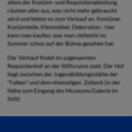
allem der Kostüm- und Requisitenabteilung,
räumen alles aus, was nicht mehr gebraucht
wird und bieten es zum Verkauf an. Kostüme,
Kostümteile, Kleinmöbel, Dekoration - hier
kann man kaufen, was man vielleicht im
Sommer schon auf der Bühne gesehen hat.
Der Verkauf findet im sogenannten
Requisitenhof an der Stiftsruine statt. Der Hof
liegt zwischen der Jugendbildungsstätte der
"Falken" und dem ehemaligen Zollamt (in der
Nähe zum Eingang des Museums/Galerie im
Stift)