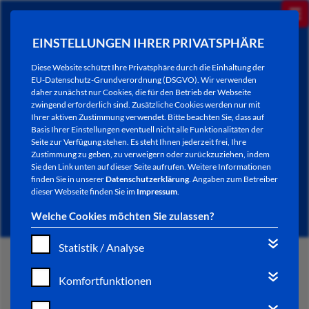
EINSTELLUNGEN IHRER PRIVATSPHÄRE
Diese Website schützt Ihre Privatsphäre durch die Einhaltung der
EU-Datenschutz-Grundverordnung (DSGVO). Wir verwenden
daher zunächst nur Cookies, die für den Betrieb der Webseite
zwingend erforderlich sind. Zusätzliche Cookies werden nur mit
Ihrer aktiven Zustimmung verwendet. Bitte beachten Sie, dass auf
Basis Ihrer Einstellungen eventuell nicht alle Funktionalitäten der
Seite zur Verfügung stehen. Es steht Ihnen jederzeit frei, Ihre
Zustimmung zu geben, zu verweigern oder zurückzuziehen, indem
Sie den Link unten auf dieser Seite aufrufen. Weitere Informationen
NEWSLETTER / CITY LETTER
finden Sie in unserer
Datenschutzerklärung
. Angaben zum Betreiber
dieser Webseite finden Sie im
Impressum
.
Welche Cookies möchten Sie zulassen?
Statistik / Analyse
START
Komfortfunktionen
BÜRGERSERVICE