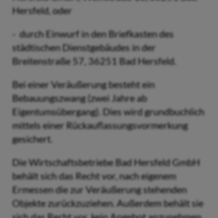
Hersfeld, oder
- durch Einwurf in den Briefkasten des
städtischen Dienstgebäudes in der
Breitenstraße 57, 36251 Bad Hersfeld.
Bei einer Veräußerung besteht ein
Bebauungszwang (zwei Jahre ab
Eigentumsübergang). Dies wird grundbuchlich
mittels einer Rückauflassungsvormerkung
gesichert.
Die Wirtschaftsbetriebe Bad Hersfeld GmbH
behält sich das Recht vor, nach eigenem
Ermessen die zur Veräußerung stehenden
Objekte zurückzuziehen. Außerdem behält sie
sich das Recht vor, kein Angebot anzunehmen.