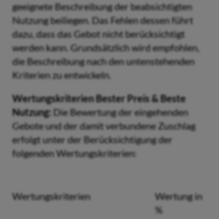
geeignete Beschreibung der beabsichtigten
Nutzung beiliegen. Das Fehlen dessen führt
dazu, dass das Gebot nicht berücksichtigt
werden kann. Grundsätzlich wird empfohlen,
die Beschreibung nach den untenstehenden
Kriterien zu entwickeln.
Wertungskriterien Bester Preis & Beste
Nutzung:
Die Bewertung der eingehenden
Gebote und der damit verbundene Zuschlag
erfolgt unter der Berücksichtigung der
folgenden Wertungskriterien:
Wertungskriterien
Wertung in
%