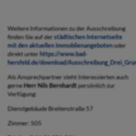
Weitere Informationen zu der Ausschreibung
finden Sie auf der
städtischen Internetseite
mit den aktuellen Immoblienangeboten
oder
direkt unter
https://www.bad-
hersfeld.de/download/Ausschreibung_Drei_Gru
Als Ansprechpartner steht Interessierten auch
gerne
Herr Nils Bernhardt
persönlich zur
Verfügung:
Dienstgebäude Breitenstraße 57
Zimmer: 505