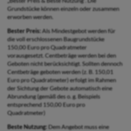
„Bester Preis & Beste Nutzung“. Die
Grundstücke können einzeln oder zusammen
erworben werden.
Bester Preis:
Als Mindestgebot werden für
die voll erschlossenen Baugrundstücke
150,00 Euro pro Quadratmeter
vorausgesetzt. Centbeträge werden bei den
Geboten nicht berücksichtigt. Sollten dennoch
Centbeträge geboten werden (z. B. 150,01
Euro pro Quadratmeter) erfolgt im Rahmen
der Sichtung der Gebote automatisch eine
Abrundung (gemäß des o. g. Beispiels
entsprechend 150,00 Euro pro
Quadratmeter)
Beste Nutzung:
Dem Angebot muss eine