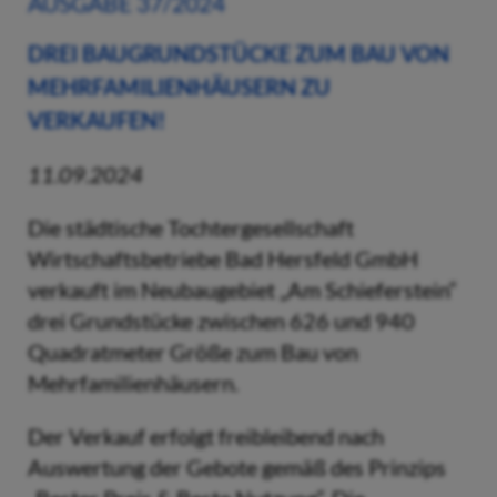
AUSGABE 37/2024
DREI BAUGRUNDSTÜCKE ZUM BAU VON
MEHRFAMILIENHÄUSERN ZU
VERKAUFEN!
11.09.2024
Die städtische Tochtergesellschaft
Wirtschaftsbetriebe Bad Hersfeld GmbH
verkauft im Neubaugebiet „Am Schieferstein“
drei Grundstücke zwischen 626 und 940
Quadratmeter Größe zum Bau von
Mehrfamilienhäusern.
Der Verkauf erfolgt freibleibend nach
Auswertung der Gebote gemäß des Prinzips