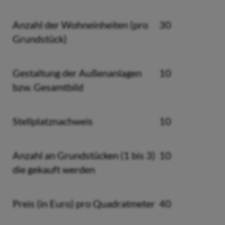
Anzahl der Wohneinheiten (pro
30
Grundstück)
Gestaltung der Außenanlagen
10
bzw. Gesamtbild
Stellplatznachweis
10
Anzahl an Grundstücken (1 bis 3)
10
die gekauft werden
Preis (in Euro) pro Quadratmeter
40