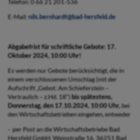
Telefon: 0 66 21 201-536
E-Mail:
nils.bernhardt@bad-hersfeld.de
Abgabefrist für schriftliche Gebote: 17.
Oktober 2024, 10:00 Uhr!
Es werden nur Gebote berücksichtigt, die in
einem verschlossenen Umschlag (mit der
Aufschrift „Gebot: Am Schieferstein –
Vertraulich – z.Hd. 18“)
bis spätestens,
Donnerstag, den 17.10.2024, 10:00 Uhr,
bei
den Wirtschaftsbetrieben eingehen, entweder
- per Post an die Wirtschaftsbetriebe Bad
Hersfeld GmbH, Weinstraße 16, 36251 Bad