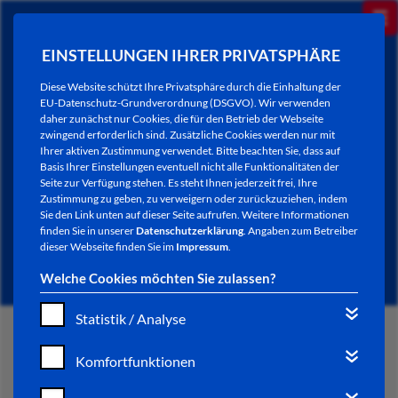
EINSTELLUNGEN IHRER PRIVATSPHÄRE
Diese Website schützt Ihre Privatsphäre durch die Einhaltung der
EU-Datenschutz-Grundverordnung (DSGVO). Wir verwenden
daher zunächst nur Cookies, die für den Betrieb der Webseite
zwingend erforderlich sind. Zusätzliche Cookies werden nur mit
Ihrer aktiven Zustimmung verwendet. Bitte beachten Sie, dass auf
Basis Ihrer Einstellungen eventuell nicht alle Funktionalitäten der
Seite zur Verfügung stehen. Es steht Ihnen jederzeit frei, Ihre
Zustimmung zu geben, zu verweigern oder zurückzuziehen, indem
Sie den Link unten auf dieser Seite aufrufen. Weitere Informationen
NEWSLETTER / CITY LETTER
finden Sie in unserer
Datenschutzerklärung
. Angaben zum Betreiber
dieser Webseite finden Sie im
Impressum
.
Welche Cookies möchten Sie zulassen?
Statistik / Analyse
START
Komfortfunktionen
BÜRGERSERVICE