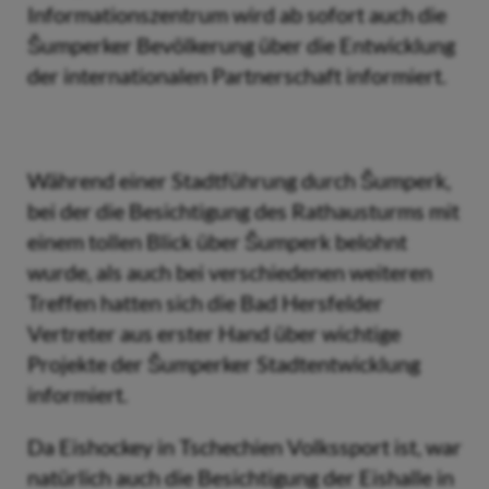
Informationszentrum wird ab sofort auch die
Šumperker Bevölkerung über die Entwicklung
der internationalen Partnerschaft informiert.
Während einer Stadtführung durch Šumperk,
bei der die Besichtigung des Rathausturms mit
einem tollen Blick über Šumperk belohnt
wurde, als auch bei verschiedenen weiteren
Treffen hatten sich die Bad Hersfelder
Vertreter aus erster Hand über wichtige
Projekte der Šumperker Stadtentwicklung
informiert.
Da Eishockey in Tschechien Volkssport ist, war
natürlich auch die Besichtigung der Eishalle in