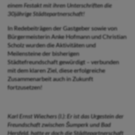
einem Festakt mit ihren Unterschriften die
30jährige Städtepartnerschaft!
In Redebeiträgen der Gastgeber sowie von
Bürgermeisterin Anke Hofmann und Christian
Scholz wurden die Aktivitäten und
Meilensteine der bisherigen
Städtefreundschaft gewürdigt – verbunden
mit dem klaren Ziel, diese erfolgreiche
Zusammenarbeit auch in Zukunft
fortzusetzen!
Karl Ernst Wiechers (l.): Er ist das Urgestein der
Freundschaft zwischen Šumperk und Bad
Hersfeld, hatte er doch die Städtepartnerschaft