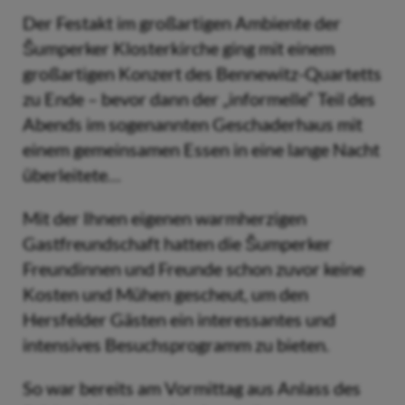
Der Festakt im großartigen Ambiente der
Šumperker Klosterkirche ging mit einem
großartigen Konzert des Bennewitz-Quartetts
zu Ende – bevor dann der „informelle“ Teil des
Abends im sogenannten Geschaderhaus mit
einem gemeinsamen Essen in eine lange Nacht
überleitete…
Mit der Ihnen eigenen warmherzigen
Gastfreundschaft hatten die Šumperker
Freundinnen und Freunde schon zuvor keine
Kosten und Mühen gescheut, um den
Hersfelder Gästen ein interessantes und
intensives Besuchsprogramm zu bieten.
So war bereits am Vormittag aus Anlass des