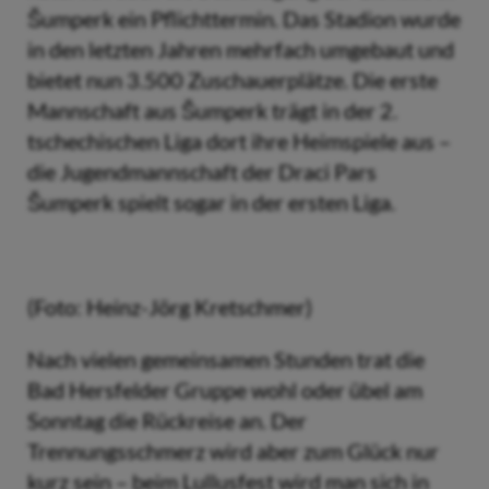
Šumperk ein Pflichttermin. Das Stadion wurde
in den letzten Jahren mehrfach umgebaut und
bietet nun 3.500 Zuschauerplätze. Die erste
Mannschaft aus Šumperk trägt in der 2.
tschechischen Liga dort ihre Heimspiele aus –
die Jugendmannschaft der Draci Pars
Šumperk spielt sogar in der ersten Liga.
(Foto: Heinz-Jörg Kretschmer)
Nach vielen gemeinsamen Stunden trat die
Bad Hersfelder Gruppe wohl oder übel am
Sonntag die Rückreise an. Der
Trennungsschmerz wird aber zum Glück nur
kurz sein – beim Lullusfest wird man sich in