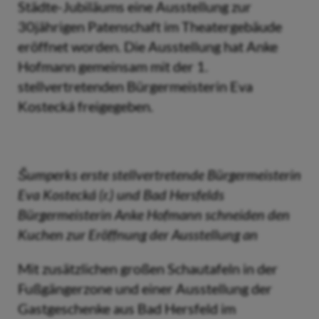
Städte-Jubiläums eine Ausstellung zur
30jährigen Patenschaft im Theatergebäude
eröffnet worden. Die Ausstellung hat Anke
Hofmann gemeinsam mit der 1.
stellvertretenden Bürgermeisterin Eva
Kostecká freigegeben.
Šumperks erste stellvertretende Bürgermeisterin
Eva Kostecká (r.) und Bad Hersfelds
Bürgermeisterin Anke Hofmann schneiden den
Kuchen zur Eröffnung der Ausstellung an
Mit zusätzlichen großen Schautafeln in der
Fußgängerzone und einer Ausstellung der
Gastgeschenke aus Bad Hersfeld im