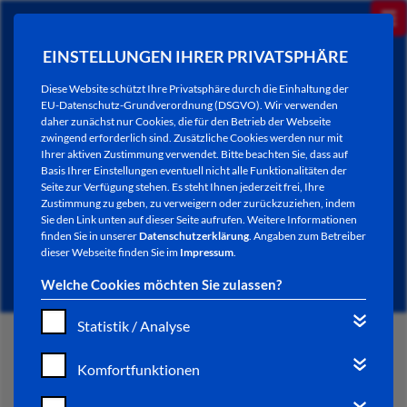
EINSTELLUNGEN IHRER PRIVATSPHÄRE
Diese Website schützt Ihre Privatsphäre durch die Einhaltung der
EU-Datenschutz-Grundverordnung (DSGVO). Wir verwenden
daher zunächst nur Cookies, die für den Betrieb der Webseite
zwingend erforderlich sind. Zusätzliche Cookies werden nur mit
Ihrer aktiven Zustimmung verwendet. Bitte beachten Sie, dass auf
Basis Ihrer Einstellungen eventuell nicht alle Funktionalitäten der
Seite zur Verfügung stehen. Es steht Ihnen jederzeit frei, Ihre
Zustimmung zu geben, zu verweigern oder zurückzuziehen, indem
Sie den Link unten auf dieser Seite aufrufen. Weitere Informationen
NEWSLETTER / CITY LETTER
finden Sie in unserer
Datenschutzerklärung
. Angaben zum Betreiber
dieser Webseite finden Sie im
Impressum
.
Welche Cookies möchten Sie zulassen?
Statistik / Analyse
START
Komfortfunktionen
BÜRGERSERVICE