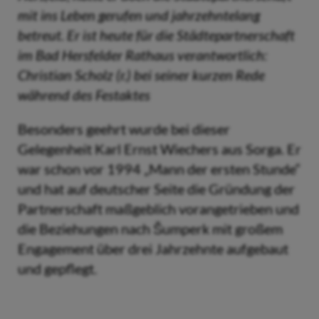
mit ins Leben gerufen und jahrzehntelang
betreut. Er ist heute für die Städtepartnerschaft
im Bad Hersfelder Rathaus verantwortlich:
Christian Scholz (r.) bei seiner kurzen Rede
während des Festaktes
Besonders geehrt wurde bei dieser
Gelegenheit Karl Ernst Wiechers aus Sorga. Er
war schon vor 1994 „Mann der ersten Stunde“
und hat auf deutscher Seite die Gründung der
Partnerschaft maßgeblich vorangetrieben und
die Beziehungen nach Šumperk mit großem
Engagement über drei Jahrzehnte aufgebaut
und gepflegt.