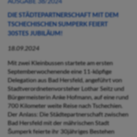
AUSGABE 38/2024
DIE STÄDTEPARTNERSCHAFT MIT DEM
TSCHECHISCHEN SUMPERK FEIERT
30STES JUBILÄUM!
18.09.2024
Mit zwei Kleinbussen startete am ersten
Septemberwochenende eine 11-köpfige
Delegation aus Bad Hersfeld, angeführt von
Stadtverordnetenvorsteher Lothar Seitz und
Bürgermeisterin Anke Hofmann, auf eine rund
700 Kilometer weite Reise nach Tschechien.
Der Anlass: Die Städtepartnerschaft zwischen
Bad Hersfeld mit der mährischen Stadt
Šumperk feierte ihr 30jähriges Bestehen