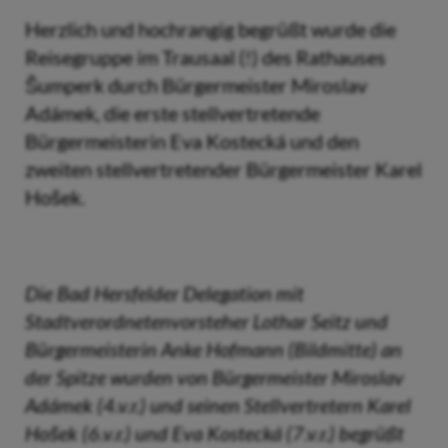
Herzlich und hochrangig begrüßt wurde die
Reisegruppe im Trausaal (!) des Rathauses
Šumperk durch Bürgermeister Miroslav
Adámek, die erste stellvertretende
Bürgermeisterin Eva Kostecká und den
zweiten stellvertretender Bürgermeister Karel
Hošek.
Die Bad Hersfelder Delegation mit
Stadtverordnetenvorsteher Lothar Seitz und
Bürgermeisterin Anke Hofmann (Bildmitte) an
der Spitze wurden von Bürgermeister Miroslav
Adámek (4.v.r.) und seinen Stellvertretern Karel
Hošek (6.v.r.) und Eva Kostecká (7.v.r.) begrüßt