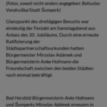
(Fotos, soweit nicht anders angegeben: Bohuslav
Vondruška/Stadt Šumperk)
Glanzpunkt des dreitägigen Besuchs war
eindeutig der Festakt am Samstagabend aus
Anlass des 30. Jubiläums. Durch eine erneute
Ratifizierung der
Städtepartnerschaftsurkunden hatten
Bürgermeister Miroslav Adámek und
Bürgermeisterin Anke Hofmann die
Freundschaft zwischen den beiden Städten
noch einmal bekräftigt.
Bad Hersfeld Bürgermeisterin Anke Hofmann
und Šumperks Miroslav Adámek erneuern in