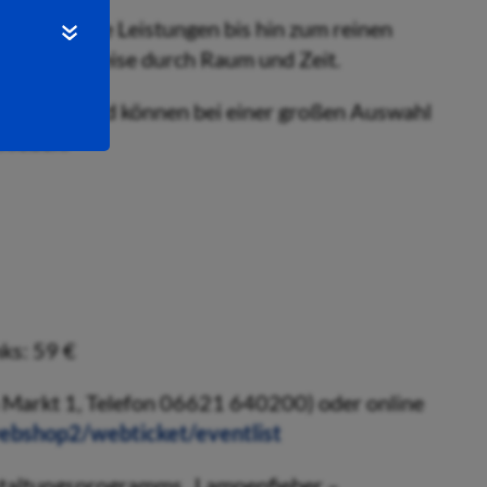
r sportliche Leistungen bis hin zum reinen
euerliche Reise durch Raum und Zeit.
Speisen und können bei einer großen Auswahl
nießen.
ks: 59 €
Am Markt 1, Telefon 06621 640200) oder online
webshop2/webticket/eventlist
anstaltungsprogramms „Lampenfieber –