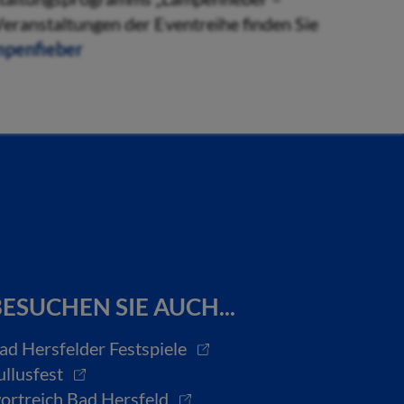
 Veranstaltungen der Eventreihe finden Sie
mpenfieber
ESUCHEN SIE AUCH...
ad Hersfelder Festspiele
ullusfest
ortreich Bad Hersfeld