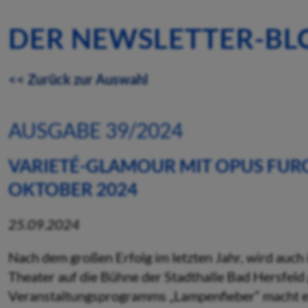
DER NEWSLETTER-BL
<< Zurück zur Auswahl
AUSGABE 39/2024
VARIETÉ-GLAMOUR MIT OPUS FURO
OKTOBER 2024
25.09.2024
Nach dem großen Erfolg im letzten Jahr, wird auc
Theater auf die Bühne der Stadthalle Bad Hersfeld 
Veranstaltungsprogramms „Lampenfieber“ macht e