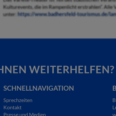
Kulturevents, die im Rampenlicht erstrahlen“. Alle
unter:
https://www.badhersfeld-tourismus.de/la
HNEN WEITERHELFEN?
SCHNELLNAVIGATION
B
Sprechzeiten
B
Kontakt
L
Presse und Medien
w