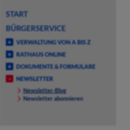
START
BÜRGERSERVICE
VERWALTUNG VON A BIS Z
RATHAUS ONLINE
DOKUMENTE & FORMULARE
NEWSLETTER
Newsletter-Blog
Newsletter abonnieren