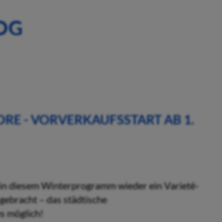
OG
RE - VORVERKAUFSSTART AB 1.
h in diesem Winterprogramm wieder ein Varieté-
gebracht – das städtische
s möglich!