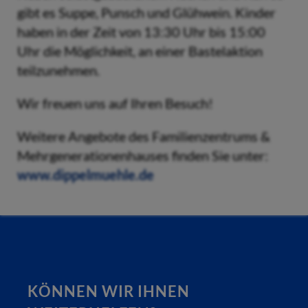
gibt es Suppe, Punsch und Glühwein. Kinder
haben in der Zeit von 13:30 Uhr bis 15:00
Uhr die Möglichkeit, an einer Bastelaktion
teilzunehmen.
Wir freuen uns auf Ihren Besuch!
Weitere Angebote des Familienzentrums &
Mehrgenerationenhauses finden Sie unter:
www.dippelmuehle.de
KÖNNEN WIR IHNEN