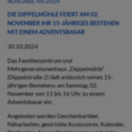
AUSGABE 44/2024
DIE DIPPELMÜHLE FEIERT AM 02.
NOVEMBER IHR 15-JÄHRIGES BESTEHEN
MIT EINEM ADVENTSBASAR
30.10.2024
Das Familienzentrum und
Mehrgenerationenhaus „Dippelmühle“
(Dippelstraße 2) lädt anlässlich seines 15-
jährigen Bestehens am Samstag, 02.
November von 11 bis 16 Uhr zu einem
Adventsbasar ein.
Angeboten werden Geschenkartikel,
Näharbeiten, gestrickte Accessoires, Kalender,