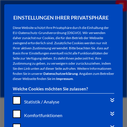
EINSTELLUNGEN IHRER PRIVATSPHÄRE
Diese Website schützt Ihre Privatsphäre durch die Einhaltung der
EU-Datenschutz-Grundverordnung (DSGVO). Wir verwenden
daher zunächst nur Cookies, die für den Betrieb der Webseite
zwingend erforderlich sind. Zusätzliche Cookies werden nur mit
Ihrer aktiven Zustimmung verwendet. Bitte beachten Sie, dass auf
Basis Ihrer Einstellungen eventuell nicht alle Funktionalitäten der
Seite zur Verfügung stehen. Es steht Ihnen jederzeit frei, Ihre
Zustimmung zu geben, zu verweigern oder zurückzuziehen, indem
Sie den Link unten auf dieser Seite aufrufen. Weitere Informationen
NEWSLETTER / CITY LETTER
finden Sie in unserer
Datenschutzerklärung
. Angaben zum Betreiber
dieser Webseite finden Sie im
Impressum
.
Welche Cookies möchten Sie zulassen?
Statistik / Analyse
START
Komfortfunktionen
BÜRGERSERVICE