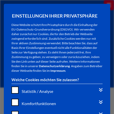
EINSTELLUNGEN IHRER PRIVATSPHÄRE
Diese Website schützt Ihre Privatsphäre durch die Einhaltung der
EU-Datenschutz-Grundverordnung (DSGVO). Wir verwenden
daher zunächst nur Cookies, die für den Betrieb der Webseite
zwingend erforderlich sind. Zusätzliche Cookies werden nur mit
Ihrer aktiven Zustimmung verwendet. Bitte beachten Sie, dass auf
Basis Ihrer Einstellungen eventuell nicht alle Funktionalitäten der
Seite zur Verfügung stehen. Es steht Ihnen jederzeit frei, Ihre
Zustimmung zu geben, zu verweigern oder zurückzuziehen, indem
Sie den Link unten auf dieser Seite aufrufen. Weitere Informationen
NEWSLETTER / CITY LETTER
finden Sie in unserer
Datenschutzerklärung
. Angaben zum Betreiber
dieser Webseite finden Sie im
Impressum
.
Welche Cookies möchten Sie zulassen?
Statistik / Analyse
START
Komfortfunktionen
BÜRGERSERVICE