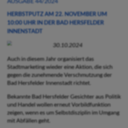
AUSGABE 44/2024
HERBSTPUTZ AM 22. NOVEMBER UM
10:00 UHR IN DER BAD HERSFELDER
INNENSTADT
30.10.2024
Auch in diesem Jahr organisiert das
Stadtmarketing wieder eine Aktion, die sich
gegen die zunehmende Verschmutzung der
Bad Hersfelder Innenstadt richtet.
Bekannte Bad Hersfelder Gesichter aus Politik
und Handel wollen erneut Vorbildfunktion
zeigen, wenn es um Selbstdisziplin im Umgang
mit Abfällen geht.