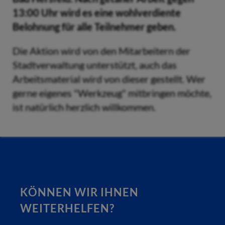
13:00 Uhr wird es eine wohlverdiente
Belohnung für alle Teilnehmer geben.
Die Aktion wird von den Mitarbeitern der
Stadtverwaltung unterstützt, auch das
Arbeitsmaterial wird von dieser gestellt. Wer
gerne eigenes "Werkzeug" mitbringen möchte,
ist natürlich herzlich willkommen.
KÖNNEN WIR IHNEN
WEITERHELFEN?