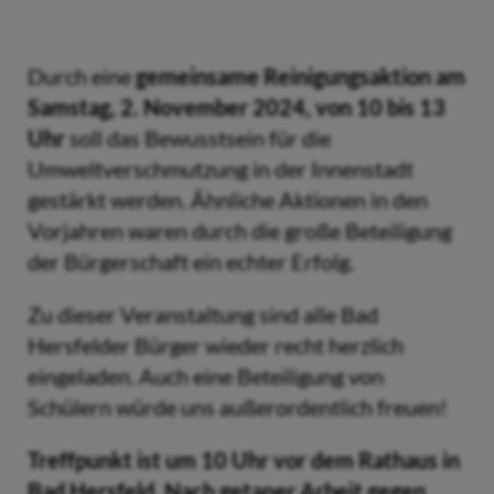
Durch eine
gemeinsame Reinigungsaktion am
Samstag, 2.
November 2024, von 10 bis 13
Uhr
soll das Bewusstsein für die
Umweltverschmutzung in der Innenstadt
gestärkt werden. Ähnliche Aktionen in den
Vorjahren waren durch die große Beteiligung
der Bürgerschaft ein echter Erfolg.
Zu dieser Veranstaltung sind alle Bad
Hersfelder Bürger wieder recht herzlich
eingeladen. Auch eine Beteiligung von
Schülern würde uns außerordentlich freuen!
Treffpunkt ist um 10 Uhr vor dem Rathaus in
Bad Hersfeld. Nach getaner Arbeit gegen