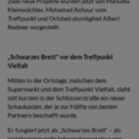
Zwei neue Projekte wurden jetzt von Manuela
Kleinwächter, Mohamad Ashour vom
Treffpunkt und Ortsbeiratsmitglied Albert
Redmer vorgestellt.
„Schwarzes Brett“ vor dem Treffpunkt
Vielfalt
Mitten in der Ortslage, zwischen dem
Supermarkt und dem Treffpunkt Vielfalt, steht
seit kurzem in der Schlosserstraße ein neuer
Schaukasten, der je zur Hälfte von beiden
Partnern beschafft wurde.
Er fungiert jetzt als „Schwarzes Brett“ – als
nichtkommerzielle Informationsstation von