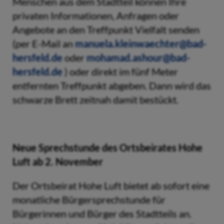
Menschen aus dem Stadtteil können Ihre
privaten Informationen, Anfragen oder
Angebote an den Treffpunkt Vielfalt senden
(per E-Mail an
manuela.kleinwaechter@bad-
hersfeld.de
oder
mohamad.ashour@bad-
hersfeld.de
) oder direkt im fünf Meter
entfernten Treffpunkt abgeben. Dann wird das
schwarze Brett zeitnah damit bestückt.
Neue Sprechstunde des Ortsbeirates Hohe
Luft ab 2. November
Der Ortsbeirat Hohe Luft bietet ab sofort eine
monatliche Bürgersprechstunde für
Bürgerinnen und Bürger des Stadtteils an.