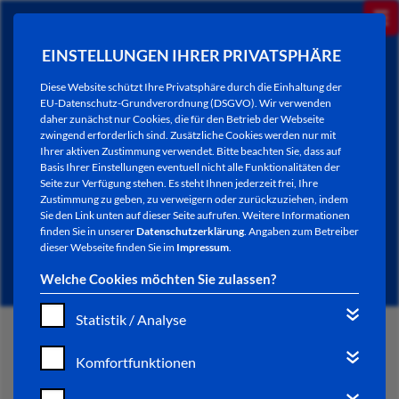
EINSTELLUNGEN IHRER PRIVATSPHÄRE
Diese Website schützt Ihre Privatsphäre durch die Einhaltung der
EU-Datenschutz-Grundverordnung (DSGVO). Wir verwenden
daher zunächst nur Cookies, die für den Betrieb der Webseite
zwingend erforderlich sind. Zusätzliche Cookies werden nur mit
Ihrer aktiven Zustimmung verwendet. Bitte beachten Sie, dass auf
Basis Ihrer Einstellungen eventuell nicht alle Funktionalitäten der
Seite zur Verfügung stehen. Es steht Ihnen jederzeit frei, Ihre
Zustimmung zu geben, zu verweigern oder zurückzuziehen, indem
Sie den Link unten auf dieser Seite aufrufen. Weitere Informationen
NEWSLETTER / CITY LETTER
finden Sie in unserer
Datenschutzerklärung
. Angaben zum Betreiber
dieser Webseite finden Sie im
Impressum
.
Welche Cookies möchten Sie zulassen?
Statistik / Analyse
START
Komfortfunktionen
BÜRGERSERVICE