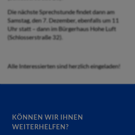
Die nächste Sprechstunde findet dann am
Samstag, den 7. Dezember, ebenfalls um 11
Uhr statt – dann im Bürgerhaus Hohe Luft
(Schlosserstraße 32).
Alle Interessierten sind herzlich eingeladen!
KÖNNEN WIR IHNEN
WEITERHELFEN?