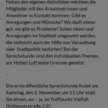
Neben den eigenen Aktivitäten möchten die
Mitglieder mit den Anwohnerinnen und
Anwohner in Kontakt kommen: Gibt es
Anregungen und Wünsche? Wo läuft etwas
gut, wo gibt es Probleme? Sollen Ideen und
Anregungen im Stadtteil umgesetzt werden,
die vielleicht auch der Hilfe von Verwaltung
oder Stadtpolitik bedürfen? Bei der
Sprechstunde sind den individuellen Themen
zur Hohen Luft keine Grenzen gesetzt.
Die erste öffentliche Sprechstunde findet am
Samstag, den 2. November um 11 Uhr statt.
Sie ahnen, wo – ja, im Treffpunkt Vielfalt
(Schlosserstraße 23)!