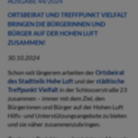
AUSGABE 44/2024
ORTSBEIRAT UND TREFFPUNKT VIELFALT
BRINGEN DIE BÜRGERINNEN UND
BÜRGER AUF DER HOHEN LUFT
ZUSAMMEN!
30.10.2024
Schon seit längerem arbeiten der
Ortsbeirat
des Stadtteils Hohe Luft
und der
städtische
Treffpunkt Vielfalt
in der Schlosserstraße 23
zusammen – immer mit dem Ziel, den
Bürgerinnen und Bürger auf der Hohen Luft
Hilfs- und Unterstützungsangebote zu bieten
und sie näher zusammenzubringen.