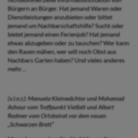
Bürgern an Bürger. Hat jemand Waren oder
Dienstleistungen anzubieten oder bittet
jemand um Nachbarschaftshilfe? Sucht oder
bietet jemand einen Ferienjob? Hat jemand
etwas abzugeben oder zu tauschen? Wer kann
den Rasen mähen, wer will noch Obst aus
Nachbars Garten haben? Und vieles anderes
mehr…
(v.l.n.r.): Manuela Kleinwächter und Mohamad
Ashour vom Treffpunkt Vielfalt und Albert
Redmer vom Ortsbeirat vor dem neuen
„Schwarzen Brett“