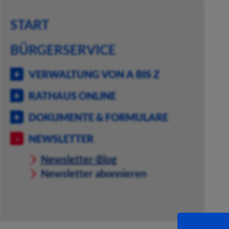
START
BÜRGERSERVICE
VERWALTUNG VON A BIS Z
RATHAUS ONLINE
DOKUMENTE & FORMULARE
NEWSLETTER
Newsletter-Blog
Newsletter abonnieren