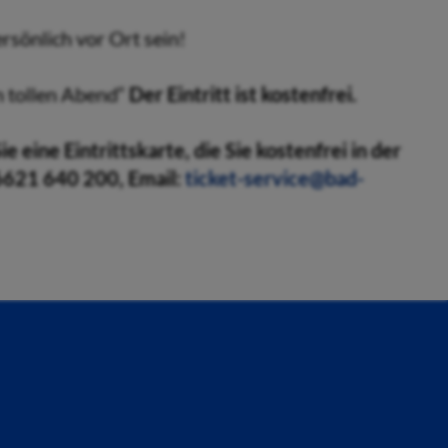
sönlich vor Ort sein!
n tollen Abend“
Der Eintritt ist kostenfrei.
ie eine Eintrittskarte
,
die Sie kostenfrei in der
6621 640 200, Email:
ticket-service@bad-