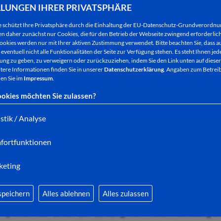
Das Buch „Das deutsche Krokodil“ von Ijoma Mangold
LLUNGEN IHRER PRIVATSPHÄRE
Vorträgen , Gesprächsrunden und Theatervorführun
e schützt Ihre Privatsphäre durch die Einhaltung der EU-Datenschutz-Grundverordn
breites Interesse geweckt.
 daher zunächst nur Cookies, die für den Betrieb der Webseite zwingend erforderlich
ookies werden nur mit Ihrer aktiven Zustimmung verwendet. Bitte beachten Sie, dass au
eventuell nicht alle Funktionalitäten der Seite zur Verfügung stehen. Es steht Ihnen jede
(v.l.n.r.): Sie wählen als Jury das Buch zusammen m
ng zu geben, zu verweigern oder zurückzuziehen, indem Sie den Link unten auf dieser
tere Informationen finden Sie in unserer
Datenschutzerklärung
. Angaben zum Betreib
Günter Exner, Sandra Rudolph (Stadtbibliothek, K
en Sie im
Impressum
.
(Juryvorsitzender), Christel Zimmermann und Ma
okies möchten Sie zulassen?
Zum Ende der Aktion findet am
Donnerstag, 28. 
istik / Analyse
Abschlussveranstaltung in der Stadthalle Bad Her
fortfunktionen
Interessierten herzlich eingeladen.
keting
Nach einer Begrüßung durch Bürgermeisterin Anke 
themenreicher Abend, welcher von dem Journalis
speichern
Alles ablehnen
Alles zulassen
moderiert wird. Musikalisch umrahmt wird die Ver
„Aria Alta“ unter der Leitung von Heidi Momberg 