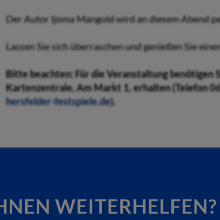
Der Autor Ijoma Mangold wird an diesem Abend per
Lassen Sie sich überraschen und genießen Sie eine
Bitte beachten: Für die Veranstaltung benötigen S
Kartenzentrale, Am Markt 1, erhalten (Telefon 0
hersfelder-festspiele.de
).
HNEN WEITERHELFEN?