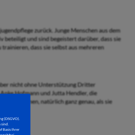
dtjugendpflege zurück. Junge Menschen aus dem
beteiligt und sind begeistert darüber, dass sie
 trainieren, dass sie selbst aus mehreren
er nicht ohne Unterstützung Dritter
Anke Hofmann und Jutta Hendler, die
 Generationen, natürlich ganz genau, als sie
ung (DSGVO).
 sind.
f Basis Ihrer
rzeit frei,