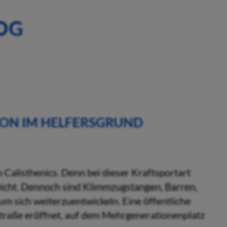
OG
ION IM HELFERSGRUND
n Calisthenics. Denn bei dieser Kraftsportart
icht. Dennoch sind Klimmzugstangen, Barren,
m sich weiterzuentwickeln. Eine öffentliche
Straße eröffnet, auf dem Mehrgenerationenplatz