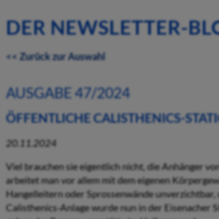
DER NEWSLETTER-BL
<< Zurück zur Auswahl
AUSGABE 47/2024
ÖFFENTLICHE CALISTHENICS-STAT
20.11.2024
Viel brauchen sie eigentlich nicht, die Anhänger vo
arbeitet man vor allem mit dem eigenen Körpergew
Hangelleitern oder Sprossenwände unverzichtbar, u
Calisthenics-Anlage wurde nun in der Eisenacher 