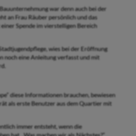
 Bauunternehmung war denn auch bei der
eht an Frau Räuber persönlich und das
 einer Spende im vierstelligen Bereich
Stadtjugendpflege, wies bei der Eröffnung
on noch eine Anleitung verfasst und mit
rd.
ruppe“ diese Informationen brauchen, bewiesen
ät als erste Benutzer aus dem Quartier mit
ntlich immer entsteht, wenn die
ben hat. „Was machen wir als Nächstes?“