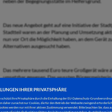
neben der Begegnungsstätte im Helfersgrund.
Das neue Angebot geht auf eine Initiative der Sta
Stadtteil waren an der Planung und Umsetzung aktiv 
nun vor Ort die Möglichkeit haben, an dem Gerät zu
Alternativen ausgesucht haben.
Das mehrere tausend Euro teure Großgerät wäre ab
umsetzbar gewesen. Das wussten Bürgermeisterin 
Fachbereichsleiterin des städtischen Fachbereiches
LLUNGEN IHRER PRIVATSPHÄRE
sich ganz herzlich bei Johanna Manns bedankten.
e schützt Ihre Privatsphäre durch die Einhaltung der EU-Datenschutz-Grundverordn
 daher zunächst nur Cookies, die für den Betrieb der Webseite zwingend erforderlich
ookies werden nur mit Ihrer aktiven Zustimmung verwendet. Bitte beachten Sie, dass au
eventuell nicht alle Funktionalitäten der Seite zur Verfügung stehen. Es steht Ihnen jede