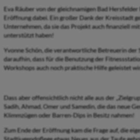
Eva Räuber von der gleichnamigen Bad Hersfelder
Eröffnung dabei. Ein großer Dank der Kreisstadt g
Unternehmen, da sie das Projekt auch finanziell mit
unterstützt haben!
Yvonne Schön, die verantwortliche Betreuerin der 
daraufhin, dass für die Benutzung der Fitnessstati
Workshops auch noch praktische Hilfe geleistet wi
Dass aber offensichtlich nicht alle aus der „Zielg
Sadih, Ahmad, Omer und Samedin, die das neue Ger
Klimmzügen oder Barren-Dips in Besitz nahmen!
Zum Ende der Eröffnung kam die Frage auf, die eige
Stadtjugendpflege etwas Neues aus der Taufe geho