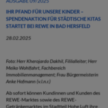
AUSGABE 09/2025
IHR PFAND FÜR UNSERE KINDER –
SPENDENAKTION FÜR STÄDTISCHE KITAS
STARTET BEI REWE IN BAD HERSFELD
28.02.2025
Foto: Herr Kherojardo Dakhil, Fililalleiter; Herr
Meiko Wohlfahrt, Fachbereich
Immobilienmanagement; Frau Bürgermeisterin
Anke Hofmann (v.l.n.r.)
Ab sofort können Kundinnen und Kunden des
REWE-Marktes sowie des REWE-
Getränkemarktes im Stadtteil Hohe Luft ihre