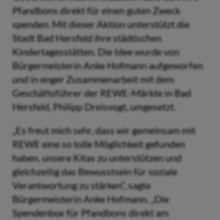
Pfandbons direkt für einen guten Zweck
spenden. Mit dieser Aktion unterstützt die
Stadt Bad Hersfeld ihre städtischen
Kindertagesstätten. Die Idee wurde von
Bürgermeisterin Anke Hofmann aufgeworfen
und in enger Zusammenarbeit mit dem
Geschäftsführer der REWE-Märkte in Bad
Hersfeld, Philipp Dreisvogt, umgesetzt.
„Es freut mich sehr, dass wir gemeinsam mit
REWE eine so tolle Möglichkeit gefunden
haben, unsere Kitas zu unterstützen und
gleichzeitig das Bewusstsein für soziale
Verantwortung zu stärken“, sagte
Bürgermeisterin Anke Hofmann. „Die
Spendenbox für Pfandbons direkt am