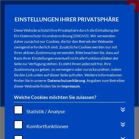
EINSTELLUNGEN IHRER PRIVATSPHÄRE
Diese Website schützt Ihre Privatsphäre durch die Einhaltung der
EU-Datenschutz-Grundverordnung (DSGVO). Wir verwenden
daher zunächst nur Cookies, die für den Betrieb der Webseite
zwingend erforderlich sind. Zusätzliche Cookies werden nur mit
Ihrer aktiven Zustimmung verwendet. Bitte beachten Sie, dass auf
Basis Ihrer Einstellungen eventuell nicht alle Funktionalitäten der
Seite zur Verfügung stehen. Es steht Ihnen jederzeit frei, Ihre
Zustimmung zu geben, zu verweigern oder zurückzuziehen, indem
Sie den Link unten auf dieser Seite aufrufen. Weitere Informationen
NEWSLETTER / CITY LETTER
finden Sie in unserer
Datenschutzerklärung
. Angaben zum Betreiber
dieser Webseite finden Sie im
Impressum
.
Welche Cookies möchten Sie zulassen?
Statistik / Analyse
START
Komfortfunktionen
BÜRGERSERVICE