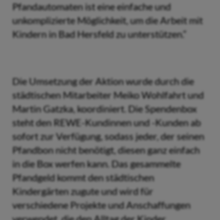
Pfandautomaten ist eine einfache und
unkomplizierte Möglichkeit, um die Arbeit mit
Kindern in Bad Hersfeld zu unterstützen.“
Die Umsetzung der Aktion wurde durch die
städtischen Mitarbeiter Meiko Wohlfahrt und
Martin Gatzka, koordiniert. Die Spendenbox
steht den REWE-Kundinnen und -Kunden ab
sofort zur Verfügung, sodass jeder, der seinen
Pfandbon nicht benötigt, diesen ganz einfach
in die Box werfen kann. Das gesammelte
Pfandgeld kommt den städtischen
Kindergärten zugute und wird für
verschiedene Projekte und Anschaffungen
verwendet, die den Alltag der Kinder