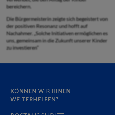
bereichern.
Die Bürgermeisterin zeigte sich begeistert von
der positiven Resonanz und hofft auf
Nachahmer. „Solche Initiativen ermöglichen es
uns, gemeinsam in die Zukunft unserer Kinder
zu investieren“
KÖNNEN WIR IHNEN
WEITERHELFEN?