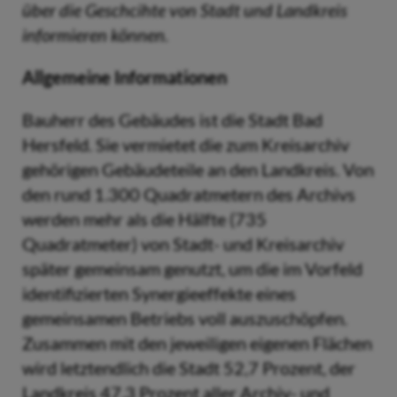
über die Geschcihte von Stadt und Landkreis
informieren können.
Allgemeine Informationen
Bauherr des Gebäudes ist die Stadt Bad
Hersfeld. Sie vermietet die zum Kreisarchiv
gehörigen Gebäudeteile an den Landkreis. Von
den rund 1.300 Quadratmetern des Archivs
werden mehr als die Hälfte (735
Quadratmeter) von Stadt- und Kreisarchiv
später gemeinsam genutzt, um die im Vorfeld
identifizierten Synergieeffekte eines
gemeinsamen Betriebs voll auszuschöpfen.
Zusammen mit den jeweiligen eigenen Flächen
wird letztendlich die Stadt 52,7 Prozent, der
Landkreis 47,3 Prozent aller Archiv- und