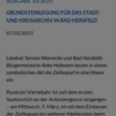
AUSGABE 10/2025
GRUNDSTEINLEGUNG FÜR DAS STADT-
UND KREISARCHIV IN BAD HERSFELD
07.03.2025
Landrat Torsten Warnecke und Bad Hersfelds
Bürgermeisterin Anke Hofmann lassen in einem
symbolischen Akt die Zeitkapsel in eine Mauer
ein.
Rund ein Vierteljahr ist seit dem ersten
Spatenstich an der Antoniengasse vergangen
– am Mittwoch, 5. März, ist mit dem Einlassen
der Zeitkapsel ein weiterer Meilenstein beim