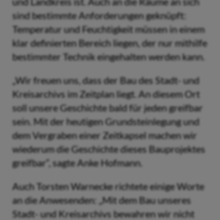
und Landkreis ist. Auch an die Räume an sich
sind bestimmte Anforderungen geknüpft:
Temperatur und Feuchtigkeit müssen in einem
klar definierten Bereich liegen, der nur mithilfe
bestimmter Technik eingehalten werden kann.
„Wir freuen uns, dass der Bau des Stadt- und
Kreisarchivs im Zeitplan liegt. An diesem Ort
soll unsere Geschichte bald für jeden greifbar
sein. Mit der heutigen Grundsteinlegung und
dem Vergraben einer Zeitkapsel machen wir
wiederum die Geschichte dieses Bauprojektes
greifbar“, sagte Anke Hofmann.
Auch Torsten Warnecke richtete einige Worte
an die Anwesenden: „Mit dem Bau unseres
Stadt- und Kreisarchivs bewahren wir nicht