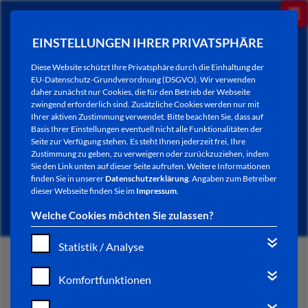
EINSTELLUNGEN IHRER PRIVATSPHÄRE
Diese Website schützt Ihre Privatsphäre durch die Einhaltung der
EU-Datenschutz-Grundverordnung (DSGVO). Wir verwenden
daher zunächst nur Cookies, die für den Betrieb der Webseite
zwingend erforderlich sind. Zusätzliche Cookies werden nur mit
Ihrer aktiven Zustimmung verwendet. Bitte beachten Sie, dass auf
Basis Ihrer Einstellungen eventuell nicht alle Funktionalitäten der
Seite zur Verfügung stehen. Es steht Ihnen jederzeit frei, Ihre
Zustimmung zu geben, zu verweigern oder zurückzuziehen, indem
Sie den Link unten auf dieser Seite aufrufen. Weitere Informationen
NEWSLETTER / CITY LETTER
finden Sie in unserer
Datenschutzerklärung
. Angaben zum Betreiber
dieser Webseite finden Sie im
Impressum
.
Welche Cookies möchten Sie zulassen?
Statistik / Analyse
START
Komfortfunktionen
BÜRGERSERVICE