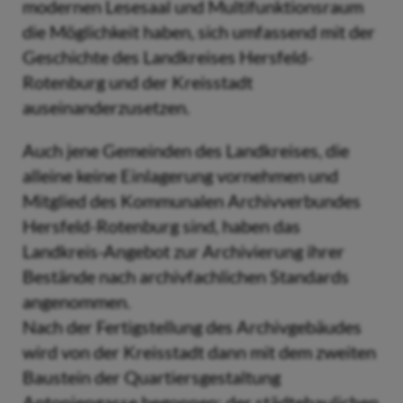
modernen Lesesaal und Multifunktionsraum
die Möglichkeit haben, sich umfassend mit der
Geschichte des Landkreises Hersfeld-
Rotenburg und der Kreisstadt
auseinanderzusetzen.
Auch jene Gemeinden des Landkreises, die
alleine keine Einlagerung vornehmen und
Mitglied des Kommunalen Archivverbundes
Hersfeld-Rotenburg sind, haben das
Landkreis-Angebot zur Archivierung ihrer
Bestände nach archivfachlichen Standards
angenommen.
Nach der Fertigstellung des Archivgebäudes
wird von der Kreisstadt dann mit dem zweiten
Baustein der Quartiersgestaltung
Antoniengasse begonnen: der städtebaulichen