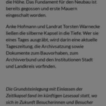
die Höhe. Das Fundament für den Neubau ist
bereits gegossen und erste Mauern
eingeschalt worden.
Anke Hofmann und Landrat Torsten Warnecke
ließen die silberne Kapsel in die Tiefe. Wer sie
eines Tages ausgräbt, wird darin eine aktuelle
Tageszeitung, die Archivsatzung sowie
Dokumente zum Bauvorhaben, zum
Archivverbund und den Institutionen Stadt
und Landkreis vorfinden.
Die Grundsteinlegung mit Einlassen der
Zeitlkapsel fand im künftigen Lesesaal statt, wo
sich in Zukunft Besucherinnen und Besucher