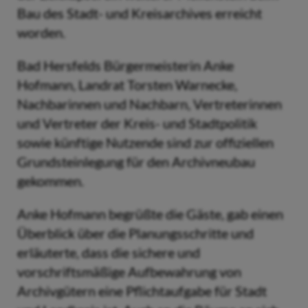
Bau des Stadt- und Kreisarchives erreicht
worden.
Bad Hersfelds Bürgermeisterin Anke
Hofmann, Landrat Torsten Warnecke,
Nachbarinnen und Nachbarn, Vertreterinnen
und Vertreter der Kreis- und Stadtpolitik
sowie künftige Nutzende sind zur offiziellen
Grundsteinlegung für den Archivneubau
gekommen.
Anke Hofmann begrüßte die Gäste, gab einen
Überblick über die Planungsschritte und
erläuterte, dass die sichere und
vorschriftsmäßige Aufbewahrung von
Archivgütern eine Pflichtaufgabe für Stadt