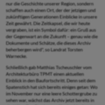
nur die Geschichte unserer Region, sondern
schaffen auch einen Ort, der der jetzigen und
zukünftigen Generationen Einblicke in unsere
Zeit gewährt. Die Zeitkapsel, die wir heute
vergraben, ist ein Symbol dafür: ein Gruß aus
der Gegenwart an die Zukunft – genau wie die
Dokumente und Schätze, die dieses Archiv
beherbergen wird", so Landrat Torsten
Warnecke.
Schließlich gab Matthias Tscheuschler vom
Architekturbüro TPMT einen aktuellen
Einblick in den Baufortschritt. Denn seit dem
Spatenstich hat sich bereits einiges getan: Wo
im November nur eine leere Schottergrube zu
sehen war, wächst das Archiv jetzt bereits in