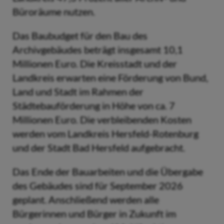
Büroräume nutzen.
Das Baubudget für den Bau des
Archivgebäudes beträgt insgesamt 10,1
Millionen Euro. Die Kreisstadt und der
Landkreis erwarten eine Förderung von Bund,
Land und Stadt im Rahmen der
Städtebauförderung in Höhe von ca. 7
Millionen Euro. Die verbleibenden Kosten
werden vom Landkreis Hersfeld-Rotenburg
und der Stadt Bad Hersfeld aufgebracht.
Das Ende der Bauarbeiten und die Übergabe
des Gebäudes sind für September 2026
geplant. Anschließend werden alle
Bürgerinnen und Bürger in Zukunft im