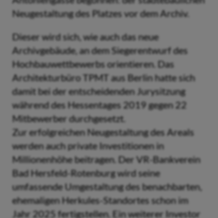
Neugestaltung des Platzes vor dem Archiv.
Dieser wird sich, wie auch das neue
Archivgebäude, an dem Siegerentwurf des
Hochbauwettbewerbs orientieren. Das
Architekturbüro TPMT aus Berlin hatte sich
damit bei der entscheidenden Jurysitzung
während des Hessentages 2019 gegen 22
Mitbewerber durchgesetzt.
Zur erfolgreichen Neugestaltung des Areals
werden auch private Investitionen in
Millionenhöhe beitragen. Der VR-Bankverein
Bad Hersfeld-Rotenburg wird seine
umfassende Umgestaltung des benachbarten,
ehemaligen Herkules-Standortes schon im
Jahr 2025 fertigstellen. Ein weiterer Investor