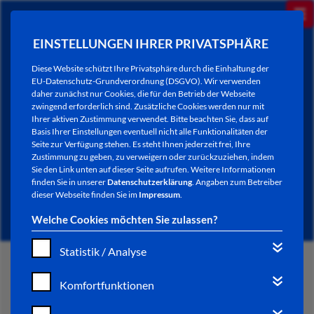
EINSTELLUNGEN IHRER PRIVATSPHÄRE
Diese Website schützt Ihre Privatsphäre durch die Einhaltung der
EU-Datenschutz-Grundverordnung (DSGVO). Wir verwenden
daher zunächst nur Cookies, die für den Betrieb der Webseite
zwingend erforderlich sind. Zusätzliche Cookies werden nur mit
Ihrer aktiven Zustimmung verwendet. Bitte beachten Sie, dass auf
Basis Ihrer Einstellungen eventuell nicht alle Funktionalitäten der
Seite zur Verfügung stehen. Es steht Ihnen jederzeit frei, Ihre
Zustimmung zu geben, zu verweigern oder zurückzuziehen, indem
Sie den Link unten auf dieser Seite aufrufen. Weitere Informationen
NEWSLETTER / CITY LETTER
finden Sie in unserer
Datenschutzerklärung
. Angaben zum Betreiber
dieser Webseite finden Sie im
Impressum
.
Welche Cookies möchten Sie zulassen?
Statistik / Analyse
START
Komfortfunktionen
BÜRGERSERVICE