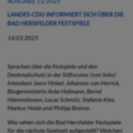
AUSGABE 11/2025
LANDES-CDU INFORMIERT SICH ÜBER DIE
BAD HERSFELDER FESTSPIELE
14.03.2025
Sprachen über die Festspiele und den
Denkmalschutz in der Stiftsruine: (von links)
Intendant Joern Hinkel, Johannes van Horrick,
Bürgermeisterin Anke Hofmann, Bernd
Hämmelmann, Lucas Schmitz, Stefanie Klee,
Markus Heide und Philipp Breiner.
Wie sehen sich die Bad Hersfelder Festspiele
für die nächste Spielzeit aufgestellt? Welchen