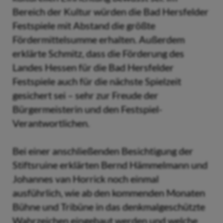
Bereich der Kultur würden die Bad Hersfelder
Festspiele mit Abstand die größte
Fördermittelsumme erhalten. Außerdem
erklärte Schmitz, dass die Förderung des
Landes Hessen für die Bad Hersfelder
Festspiele auch für die nächste Spielzeit
gesichert sei – sehr zur Freude der
Bürgermeisterin und den Festspiel-
Verantwortlichen.
Bei einer anschließenden Besichtigung der
Stiftsruine erklärten Bernd Hämmelmann und
Johannes van Horrick noch einmal
ausführlich, wie ab den kommenden Monaten
Bühne und Tribüne in das denkmalgeschützte
Wahrzeichen eingebaut werden und welche