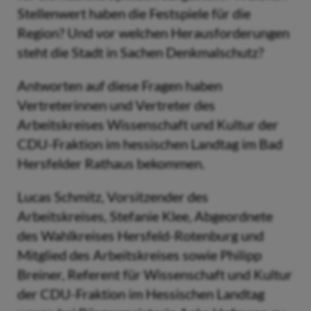
Stellenwert haben die Festspiele für die
Region? Und vor welchen Herausforderungen
steht die Stadt in Sachen Denkmalschutz?
Antworten auf diese Fragen haben
Vertreterinnen und Vertreter des
Arbeitskreises Wissenschaft und Kultur der
CDU-Fraktion im hessischen Landtag im Bad
Hersfelder Rathaus bekommen.
Lucas Schmitz, Vorsitzender des
Arbeitskreises, Stefanie Klee, Abgeordnete
des Wahlkreises Hersfeld-Rotenburg und
Mitglied des Arbeitskreises sowie Philipp
Breiner, Referent für Wissenschaft und Kultur
der CDU-Fraktion im Hessischen Landtag