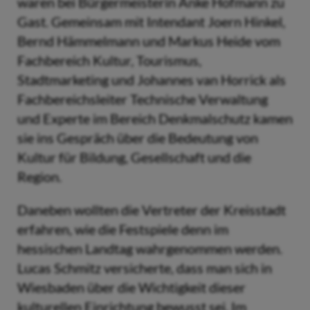
waren bei Bürgermeisterin Anke Hofmann zu
Gast. Gemeinsam mit Intendant Joern Hinkel,
Bernd Hämmelmann und Markus Heide vom
Fachbereich Kultur, Tourismus,
Stadtmarketing und Johannes van Horrick als
Fachbereichsleiter Technische Verwaltung
und Experte im Bereich Denkmalschutz kamen
sie ins Gespräch über die Bedeutung von
Kultur für Bildung, Gesellschaft und die
Region.
Daneben wollten die Vertreter der Kreisstadt
erfahren, wie die Festspiele denn im
hessischen Landtag wahrgenommen werden.
Lucas Schmitz versicherte, dass man sich in
Wiesbaden über die Wichtigkeit dieser
kulturellen Einrichtung bewusst sei. Im