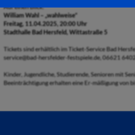
Auf einen Blick:
William Wahl – „wahlweise“
Freitag, 11.04.2025, 20:00 Uhr
Stadthalle Bad Hersfeld, Wittastraße 5
Tickets sind erhältlich im Ticket-Service Bad Hersf
service@bad-hersfelder-festspiele.de, 06621 640
Kinder, Jugendliche, Studierende, Senioren mit Se
Beeinträchtigung erhalten eine Er-mäßigung von bi