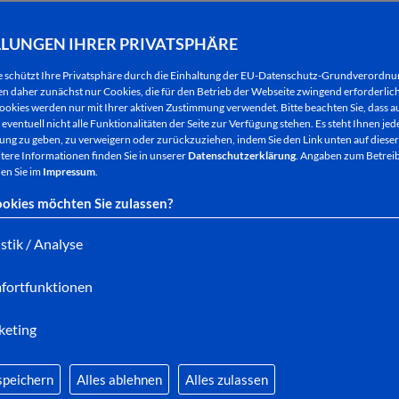
Der Klavierkabarettist William Wahl tritt am Freit
LLUNGEN IHRER PRIVATSPHÄRE
Lampenfieber-Reihe in der Bad Hersfelder Stadthal
dritten Bühnenprogramm „wahlweise“ begeistern.
e schützt Ihre Privatsphäre durch die Einhaltung der EU-Datenschutz-Grundverordn
 daher zunächst nur Cookies, die für den Betrieb der Webseite zwingend erforderlich
ookies werden nur mit Ihrer aktiven Zustimmung verwendet. Bitte beachten Sie, dass au
Seine „Wahlgesänge“ ertönen nicht nur live vor d
eventuell nicht alle Funktionalitäten der Seite zur Verfügung stehen. Es steht Ihnen jede
ng zu geben, zu verweigern oder zurückzuziehen, indem Sie den Link unten auf dieser
sind auch im Internet millionenfach gehört worden.
tere Informationen finden Sie in unserer
Datenschutzerklärung
. Angaben zum Betreib
Laune sorgen, ist es doch die ganz besondere Misc
en Sie im
Impressum
.
eindeutig vorprogrammiert sind.
okies möchten Sie zulassen?
Mittlerweile mehrfach preisgekrönt, präsentiert de
istik / Analyse
Klavierlieder, in denen er trotz seiner sehr feine
fortfunktionen
einen liebevollen Blick aufs Leben behält. So zeigt
in seinem Lied "Rein versehentlich einvernehmlich",
keting
doch noch hinkriegen könnten. Um es in seinen Wort
auch aus Gold.“
speichern
Alles ablehnen
Alles zulassen