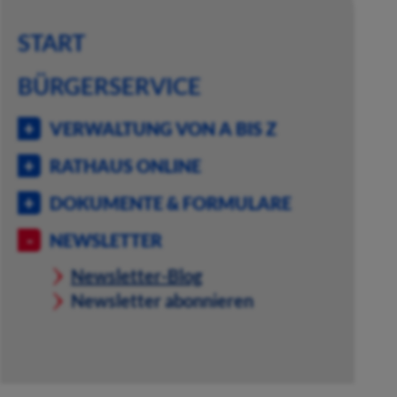
START
BÜRGERSERVICE
VERWALTUNG VON A BIS Z
RATHAUS ONLINE
DOKUMENTE & FORMULARE
NEWSLETTER
Newsletter-Blog
Newsletter abonnieren