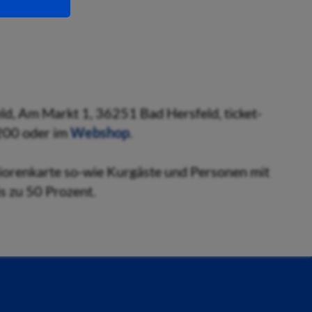
eld, Am Markt 1, 36251 Bad Hersfeld, ticket-
200 oder im
Webshop
.
niorenkarte so-wie Kurgäste und Personen mit
s zu 50 Prozent.