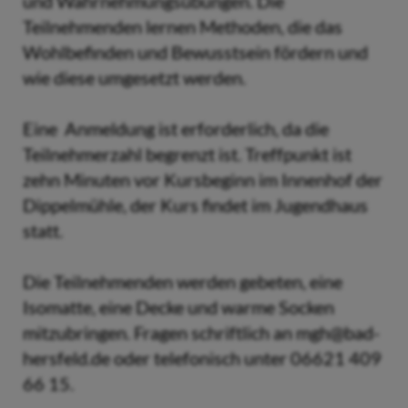
und Wahrnehmungsübungen. Die
Teilnehmenden lernen Methoden, die das
Wohlbefinden und Bewusstsein fördern und
wie diese umgesetzt werden.
Eine Anmeldung ist erforderlich, da die
Teilnehmerzahl begrenzt ist. Treffpunkt ist
zehn Minuten vor Kursbeginn im Innenhof der
Dippelmühle, der Kurs findet im Jugendhaus
statt.
Die Teilnehmenden werden gebeten, eine
Isomatte, eine Decke und warme Socken
mitzubringen. Fragen schriftlich an mgh@bad-
hersfeld.de oder telefonisch unter 06621 409
66 15.