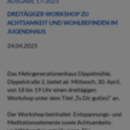
AUSGABE 17/2025
DREITÄGIGER WORKSHOP ZU
ACHTSAMKEIT UND WOHLBEFINDEN IM
JUGENDHAUS
24.04.2025
Das Mehrgenerationenhaus Dippelmühle,
Dippelstraße 2, bietet ab Mittwoch, 30. April,
von 18 bis 19 Uhr einen dreitägigen
Workshop unter dem Titel „Tu Dir gut(es)“ an.
Der Workshop beinhaltet Entspannungs- und
Meditationselemente sowie Achtsamkeits-