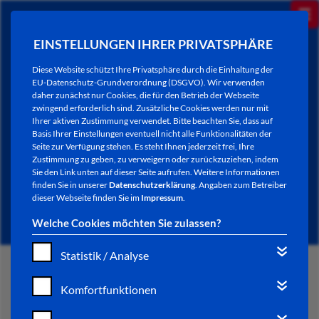
EINSTELLUNGEN IHRER PRIVATSPHÄRE
Diese Website schützt Ihre Privatsphäre durch die Einhaltung der
EU-Datenschutz-Grundverordnung (DSGVO). Wir verwenden
daher zunächst nur Cookies, die für den Betrieb der Webseite
zwingend erforderlich sind. Zusätzliche Cookies werden nur mit
Ihrer aktiven Zustimmung verwendet. Bitte beachten Sie, dass auf
Basis Ihrer Einstellungen eventuell nicht alle Funktionalitäten der
Seite zur Verfügung stehen. Es steht Ihnen jederzeit frei, Ihre
Zustimmung zu geben, zu verweigern oder zurückzuziehen, indem
Sie den Link unten auf dieser Seite aufrufen. Weitere Informationen
NEWSLETTER / CITY LETTER
finden Sie in unserer
Datenschutzerklärung
. Angaben zum Betreiber
dieser Webseite finden Sie im
Impressum
.
Welche Cookies möchten Sie zulassen?
Statistik / Analyse
START
Komfortfunktionen
BÜRGERSERVICE