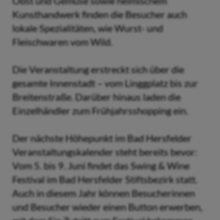
Obst und Gemüse sowie heimischem
Kunsthandwerk finden die Besucher auch
lokale Spezialitäten, wie Wurst- und
Fleischwaren vom Wild.
Die Veranstaltung erstreckt sich über die
gesamte Innenstadt – vom Linggplatz bis zur
Breitenstraße. Darüber hinaus laden die
Einzelhändler zum Frühjahrsshopping ein.
Der nächste Höhepunkt im Bad Hersfelder
Veranstaltungskalender steht bereits bevor:
Vom 5. bis 9. Juni findet das Swing & Wine
Festival im Bad Hersfelder Stiftsbezirk statt.
Auch in diesem Jahr können Besucherinnen
und Besucher wieder einen Button erwerben,