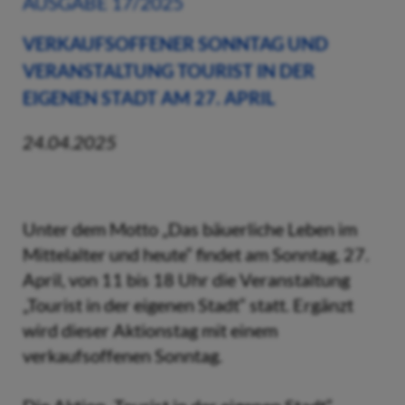
AUSGABE 17/2025
VERKAUFSOFFENER SONNTAG UND
VERANSTALTUNG TOURIST IN DER
EIGENEN STADT AM 27. APRIL
24.04.2025
Unter dem Motto „Das bäuerliche Leben im
Mittelalter und heute“ findet am Sonntag, 27.
April, von 11 bis 18 Uhr die Veranstaltung
„Tourist in der eigenen Stadt“ statt. Ergänzt
wird dieser Aktionstag mit einem
verkaufsoffenen Sonntag.