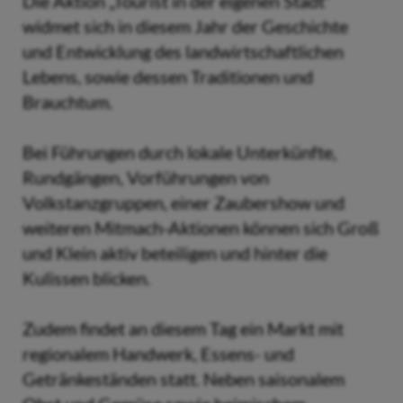
Die Aktion „Tourist in der eigenen Stadt“
widmet sich in diesem Jahr der Geschichte
und Entwicklung des landwirtschaftlichen
Lebens, sowie dessen Traditionen und
Brauchtum.
Bei Führungen durch lokale Unterkünfte,
Rundgängen, Vorführungen von
Volkstanzgruppen, einer Zaubershow und
weiteren Mitmach-Aktionen können sich Groß
und Klein aktiv beteiligen und hinter die
Kulissen blicken.
Zudem findet an diesem Tag ein Markt mit
regionalem Handwerk, Essens- und
Getränkeständen statt. Neben saisonalem