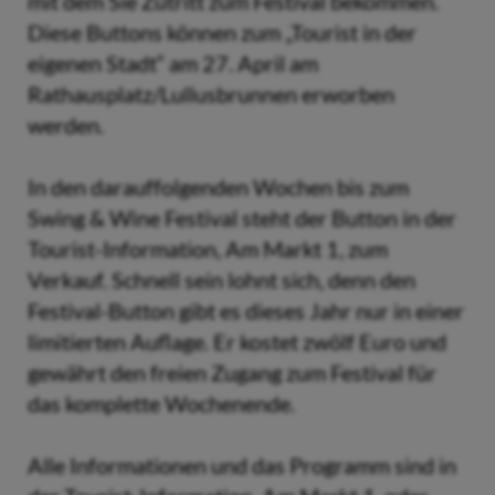
mit dem Sie Zutritt zum Festival bekommen.
Diese Buttons können zum „Tourist in der
eigenen Stadt“ am 27. April am
Rathausplatz/Lullusbrunnen erworben
werden.
In den darauffolgenden Wochen bis zum
Swing & Wine Festival steht der Button in der
Tourist-Information, Am Markt 1, zum
Verkauf. Schnell sein lohnt sich, denn den
Festival-Button gibt es dieses Jahr nur in einer
limitierten Auflage. Er kostet zwölf Euro und
gewährt den freien Zugang zum Festival für
das komplette Wochenende.
Alle Informationen und das Programm sind in