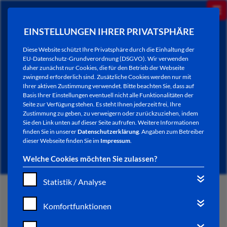
EINSTELLUNGEN IHRER PRIVATSPHÄRE
Diese Website schützt Ihre Privatsphäre durch die Einhaltung der
EU-Datenschutz-Grundverordnung (DSGVO). Wir verwenden
daher zunächst nur Cookies, die für den Betrieb der Webseite
zwingend erforderlich sind. Zusätzliche Cookies werden nur mit
Ihrer aktiven Zustimmung verwendet. Bitte beachten Sie, dass auf
Basis Ihrer Einstellungen eventuell nicht alle Funktionalitäten der
Seite zur Verfügung stehen. Es steht Ihnen jederzeit frei, Ihre
Zustimmung zu geben, zu verweigern oder zurückzuziehen, indem
Sie den Link unten auf dieser Seite aufrufen. Weitere Informationen
NEWSLETTER / CITY LETTER
finden Sie in unserer
Datenschutzerklärung
. Angaben zum Betreiber
dieser Webseite finden Sie im
Impressum
.
Welche Cookies möchten Sie zulassen?
Statistik / Analyse
START
Komfortfunktionen
BÜRGERSERVICE