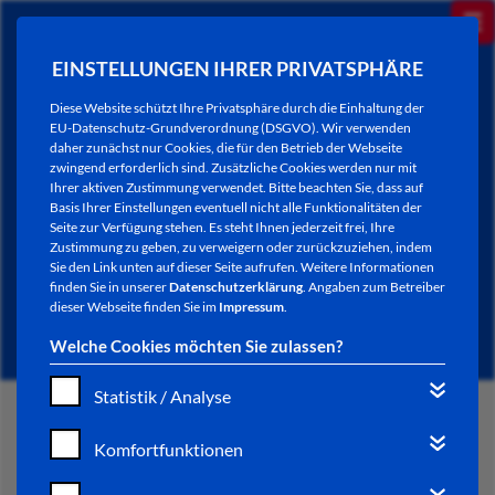
EINSTELLUNGEN IHRER PRIVATSPHÄRE
Diese Website schützt Ihre Privatsphäre durch die Einhaltung der
EU-Datenschutz-Grundverordnung (DSGVO). Wir verwenden
daher zunächst nur Cookies, die für den Betrieb der Webseite
zwingend erforderlich sind. Zusätzliche Cookies werden nur mit
Ihrer aktiven Zustimmung verwendet. Bitte beachten Sie, dass auf
Basis Ihrer Einstellungen eventuell nicht alle Funktionalitäten der
Seite zur Verfügung stehen. Es steht Ihnen jederzeit frei, Ihre
Zustimmung zu geben, zu verweigern oder zurückzuziehen, indem
Sie den Link unten auf dieser Seite aufrufen. Weitere Informationen
NEWSLETTER / CITY LETTER
finden Sie in unserer
Datenschutzerklärung
. Angaben zum Betreiber
dieser Webseite finden Sie im
Impressum
.
Welche Cookies möchten Sie zulassen?
Statistik / Analyse
START
Komfortfunktionen
BÜRGERSERVICE