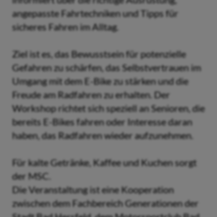
angepasste Fahrtechniken und Tipps für
sicheres Fahren im Alltag.
Ziel ist es, das Bewusstsein für potenzielle
Gefahren zu schärfen, das Selbstvertrauen im
Umgang mit dem E-Bike zu stärken und die
Freude am Radfahren zu erhalten. Der
Workshop richtet sich speziell an Senioren, die
bereits E-Bikes fahren oder Interesse daran
haben, das Radfahren wieder aufzunehmen.
Für kalte Getränke, Kaffee und Kuchen sorgt
der MSC.
Die Veranstaltung ist eine Kooperation
zwischen dem Fachbereich Generationen der
Stadt Bad Hersfeld, dem Motorsportclub Bad