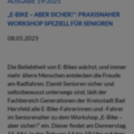
AUSGABE 19/2025
„E-BIKE – ABER SICHER!“: PRAXISNAHER
WORKSHOP SPEZIELL FÜR SENIOREN
08.05.2025
Die Beliebtheit von E-Bikes wächst, und immer
mehr ältere Menschen entdecken die Freude
am Radfahren. Damit Senioren sicher und
selbstbewusst unterwegs sind, lädt der
Fachbereich Generationen der Kreisstadt Bad
Hersfeld alle E-Bike-Fahrerinnen und -Fahrer
im Seniorenalter zu dem Workshop „E-Bike –
aber sicher!“ ein. Dieser findet am Donnerstag,
15. Mai, in der Zeit von 14 bis 18 Uhr auf dem