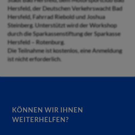
Hersfeld, der Deutschen Verkehrswacht Bad
Hersfeld, Fahrrad Riebold und Joshua
Steinberg. Unterstützt wird der Workshop
durch die Sparkassenstiftung der Sparkasse
Hersfeld – Rotenburg.
Die Teilnahme ist kostenlos, eine Anmeldung
ist nicht erforderlich.
KÖNNEN WIR IHNEN
WEITERHELFEN?