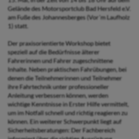
Gelände des Motorsportclub Bad Hersfeld e.V.
am Fuße des Johannesberges (Vor´m Laufholz
1) statt.
Der praxisorientierte Workshop bietet
speziell auf die Bedürfnisse älterer
Fahrerinnen und Fahrer zugeschnittene
Inhalte. Neben praktischen Fahrübungen, bei
denen die Teilnehmerinnen und Teilnehmer
ihre Fahrtechnik unter professioneller
Anleitung verbessern können, werden
wichtige Kenntnisse in Erster Hilfe vermittelt,
um im Notfall schnell und richtig reagieren zu
können. Ein weiterer Schwerpunkt liegt auf
Sicherheitsberatungen: Der Fachbereich
informiert über die richtige Ausrüstung,