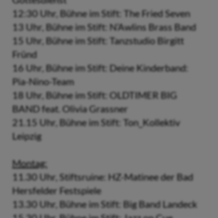
12:30 Uhr, Bühne im Stift: The Fried Seven
13 Uhr, Bühne im Stift: N’Awlins Brass Band
15 Uhr, Bühne im Stift: Tanzstudio Birgitt
Fründ
16 Uhr, Bühne im Stift: Deine Kinderband:
Pia-Nino-Team
18 Uhr, Bühne im Stift: OLDTIMER BIG
BAND feat. Olivia Grassner
21.15 Uhr, Bühne im Stift: Ton_Kollektiv
Leipzig
Montag:
11.30 Uhr, Stiftsruine: HZ-Matinee der Bad
Hersfelder Festspiele
13.30 Uhr, Bühne im Stift: Big Band Landeck
15.30 Uhr, Bühne im Stift: Jazz on Cue