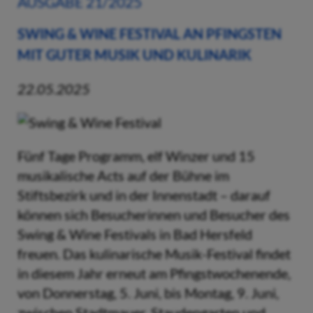
AUSGABE 21/2025
SWING & WINE FESTIVAL AN PFINGSTEN
MIT GUTER MUSIK UND KULINARIK
22.05.2025
Fünf Tage Programm, elf Winzer und 15
musikalische Acts auf der Bühne im
Stiftsbezirk und in der Innenstadt – darauf
können sich Besucherinnen und Besucher des
Swing & Wine Festivals in Bad Hersfeld
freuen. Das kulinarische Musik-Festival findet
in diesem Jahr erneut am Pfingstwochenende,
von Donnerstag, 5. Juni, bis Montag, 9. Juni,
zwischen Stadtmauer, Staudengarten und