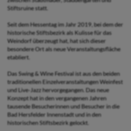
Stiftsruine statt.
Seit dem Hessentag im Jahr 2019, bei dem der
historische Stiftsbezirk als Kulisse für das
Weindorf überzeugt hat, hat sich dieser
besondere Ort als neue Veranstaltungsfläche
etabliert.
Das Swing & Wine Festival ist aus den beiden
traditionellen Einzelveranstaltungen Weinfest
und Live-Jazz hervorgegangen. Das neue
Konzept hat in den vergangenen Jahren
tausende Besucherinnen und Besucher in die
Bad Hersfelder Innenstadt und in den
historischen Stiftsbezirk gelockt.