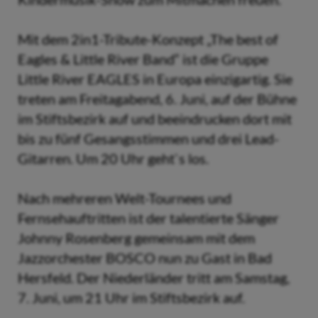
Mit dem 2in1-Tribute-Konzept „The best of
Eagles & Little River Band“ ist die Gruppe
Little River EAGLES in Europa einzigartig. Sie
treten am Freitagabend, 6. Juni, auf der Bühne
im Stiftsbezirk auf und beeindrucken dort mit
bis zu fünf Gesangsstimmen und drei Lead-
Gitarren. Um 20 Uhr geht`s los.
Nach mehreren Welt-Tournees und
Fernsehauftritten ist der talentierte Sänger
Johnny Rosenberg gemeinsam mit dem
Jazzorchester BOSCO nun zu Gast in Bad
Hersfeld. Der Niederländer tritt am Samstag,
7. Juni, um 21 Uhr im Stiftsbezirk auf.