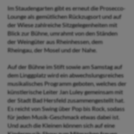
Im Staudengarten gibt es erneut die Prosecco-
Lounge als gemütlichen Rückzugsort und auf
der Wiese zahlreiche Sitzgelegenheiten mit
Blick zur Bühne, umrahmt von den Ständen
der Weingüter aus Rheinhessen, dem
Rheingau, der Mosel und der Nahe.
Auf der Bühne im Stift sowie am Samstag auf
dem Linggplatz wird ein abwechslungsreiches
musikalisches Programm geboten, welches der
künstlerische Leiter Jan Luley gemeinsam mit
der Stadt Bad Hersfeld zusammengestellt hat.
Es reicht von Swing über Pop bis Rock, sodass
für jeden Musik-Geschmack etwas dabei ist.
Und auch die Kleinen können sich auf eine
Kindermusik-Show zum Mitmachen freuen.