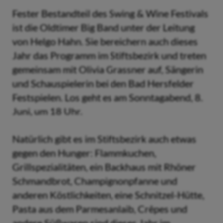
Fester Bestandteil des Swing & Wine Festivals
ist die Oldtimer Big Band unter der Leitung
von Helgo Hahn. Sie bereichern auch dieses
Jahr das Programm im Stiftsbezirk und treten
gemeinsam mit Olivia Grassner auf, Sängerin
und Schauspielerin bei den Bad Hersfelder
Festspielen. Los geht es am Sonntagabend, 8.
Juni, um 18 Uhr.
Natürlich gibt es im Stiftsbezirk auch etwas
gegen den Hunger: Flammkuchen,
Grillspezialitäten, ein Backhaus mit Rhöner
Schmandbrot, Champignonpfanne und
anderen Köstlichkeiten, eine Schnitzel-Hütte,
Pasta aus dem Parmesanlaib, Crêpes und
andere Süßwaren sind dieses Jahr im