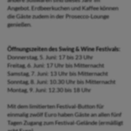
Angebot. Erdbeerkuchen und Kaffee können
die Gäste zudem in der Prosecco-Lounge
genießen.
Öffnungszeiten des Swing & Wine Festivals:
Donnerstag, 5. Juni: 17 bis 23 Uhr
Freitag, 6. Juni: 17 Uhr bis Mitternacht
Samstag, 7. Juni: 13 Uhr bis Mitternacht
Sonntag, 8. Juni: 10.30 Uhr bis Mitternacht
Montag, 9. Juni: 12.30 bis 18 Uhr
Mit dem limitierten Festival-Button für
einmalig zwölf Euro haben Gäste an allen fünf
Tagen Zugang zum Festival-Gelände (ermäßigt
acht Euro).