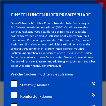
EINSTELLUNGEN IHRER PRIVATSPHÄRE
Diese Website schützt Ihre Privatsphäre durch die Einhaltung der
EU-Datenschutz-Grundverordnung (DSGVO). Wir verwenden
daher zunächst nur Cookies, die für den Betrieb der Webseite
zwingend erforderlich sind. Zusätzliche Cookies werden nur mit
Ihrer aktiven Zustimmung verwendet. Bitte beachten Sie, dass auf
Basis Ihrer Einstellungen eventuell nicht alle Funktionalitäten der
Seite zur Verfügung stehen. Es steht Ihnen jederzeit frei, Ihre
Zustimmung zu geben, zu verweigern oder zurückzuziehen, indem
Sie den Link unten auf dieser Seite aufrufen. Weitere Informationen
NEWSLETTER / CITY LETTER
finden Sie in unserer
Datenschutzerklärung
. Angaben zum Betreiber
dieser Webseite finden Sie im
Impressum
.
Welche Cookies möchten Sie zulassen?
Statistik / Analyse
START
Komfortfunktionen
BÜRGERSERVICE