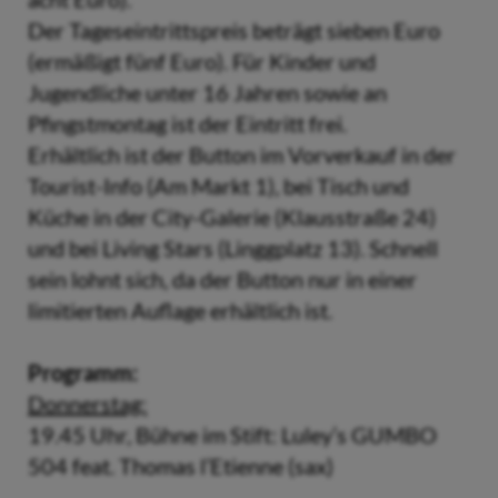
Der Tageseintrittspreis beträgt sieben Euro
(ermäßigt fünf Euro). Für Kinder und
Jugendliche unter 16 Jahren sowie an
Pfingstmontag ist der Eintritt frei.
Erhältlich ist der Button im Vorverkauf in der
Tourist-Info (Am Markt 1), bei Tisch und
Küche in der City-Galerie (Klausstraße 24)
und bei Living Stars (Linggplatz 13). Schnell
sein lohnt sich, da der Button nur in einer
limitierten Auflage erhältlich ist.
Programm:
Donnerstag:
19.45 Uhr, Bühne im Stift: Luley’s GUMBO
504 feat. Thomas l’Etienne (sax)