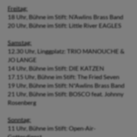
Freitag:
18 Uhr, Bühne im Stift: N’Awlins Brass Band
20 Uhr, Bühne im Stift: Little River EAGLES
Samstag:
12.30 Uhr, Linggplatz: TRIO MANOUCHE &
JO LANGE
14 Uhr, Bühne im Stift: DIE KATZEN
17.15 Uhr, Bühne im Stift: The Fried Seven
19 Uhr, Bühne im Stift: N*Awlins Brass Band
21 Uhr, Bühne im Stift: BOSCO feat. Johnny
Rosenberg
Sonntag:
11 Uhr, Bühne im Stift: Open-Air-
Gottesdienst