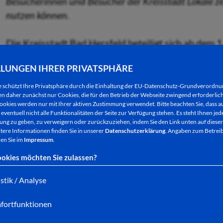
Besucherinnen und Besucher der Kreisstadt Lokale zeig
nutzen können.
Die Kreisstadt Bad Hersfeld beteiligt sich ab dem 1.
stellen Gastronomiebetriebe, Eisdielen und Bäckere
LLUNGEN IHRER PRIVATSPHÄRE
und Besucher zur Verfügung. Wer bei dem Projekt da
mit dem Logo der „Netten Toilette“ erkennbar: ein r
e schützt Ihre Privatsphäre durch die Einhaltung der EU-Datenschutz-Grundverordn
 daher zunächst nur Cookies, die für den Betrieb der Webseite zwingend erforderlich
ookies werden nur mit Ihrer aktiven Zustimmung verwendet. Bitte beachten Sie, dass au
Bürgermeisterin Anke Hofmann hat Kontakt zu pote
eventuell nicht alle Funktionalitäten der Seite zur Verfügung stehen. Es steht Ihnen jede
ng zu geben, zu verweigern oder zurückzuziehen, indem Sie den Link unten auf dieser
aufgenommen und freut sich, dass mit dem Start di
tere Informationen finden Sie in unserer
Datenschutzerklärung
. Angaben zum Betreib
mitmachen. Dies sind die Restaurants Naxos, New
en Sie im
Impressum
.
Brotladen, zwei Standorte der Eisdiele Pergola an
okies möchten Sie zulassen?
Eiscafé Nuova Venezia in der Breitenstraße. Zur V
istik / Analyse
Kurhaus sowie die Behindertentoilette an der Touri
fortfunktionen
Anke Hofmann sieht in der „Netten Toilette“ eine W