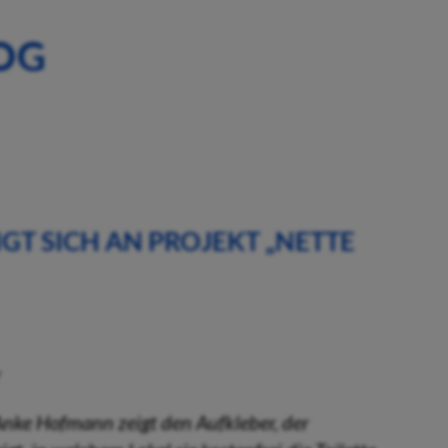
OG
IGT SICH AN PROJEKT „NETTE
n Anke Hofmann zeigt den Aufkleber, der