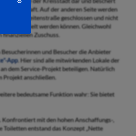
e für die Gäste der Kreisstadt dar und beschert
ue Kundschaft. Auf der anderen Seite werden
und in der Breitenstraße geschlossen und nicht
rungen erzielt werden können. Gleichwohl
n finanziellen Zuschuss.
n Besucherinnen und Besucher die Anbieter
te“-App
. Hier sind alle mitwirkenden Lokale der
an dem Service-Projekt beteiligen. Natürlich
 Projekt anschließen.
weitere bedeutsame Funktion wahr: Sie bietet
. Konfrontiert mit den hohen Anschaffungs-,
e Toiletten entstand das Konzept „Nette