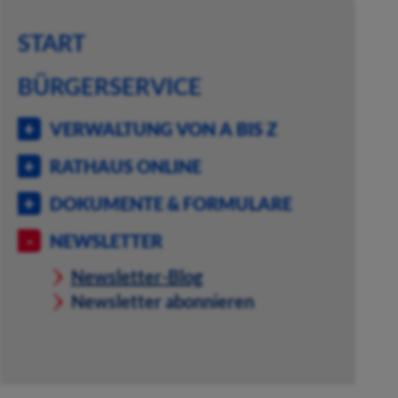
START
BÜRGERSERVICE
VERWALTUNG VON A BIS Z
RATHAUS ONLINE
DOKUMENTE & FORMULARE
NEWSLETTER
Newsletter-Blog
Newsletter abonnieren